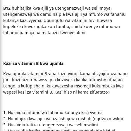
B12
huhitajika kwa ajili ya utengenezwaji wa seli mpya,
utengenezwaji wa damu na pia kwa ajili ya mfumo wa fahamu
kufanya kazi vyema. Upungufu wa vitamini hivi huweza
kupelekea kuvurugika kwa tumbo, shida kwenye mfumo wa
fahamu pamoja na matatizo kwenye ulimi.
Kazi za vitamini B kwa ujumla
Kwa ujumla vitamini B vina kazi nyingi kama ulivyojifunza hapo
juu. Kazi hizi tunaweza pia kuziweka katika ufupisho ufuatao.
Lengo la kufupisha ni kukuwezesha msomaji kukumbuka kwa
wepesi kazi za vitamini B. Kazi hizo ni kama zifuatazo:-
1. Husaidia mfumo wa fahamu kufanya kazi vyema
2. Huhitajika kwa ajili ya uzalishaji wa nishati (nguvu) mwilini
3. Husaidia katika utengenezwaji wa seli mwilini
4. Husauidia katika utengenezwaji wa hemoglobin hizi ni