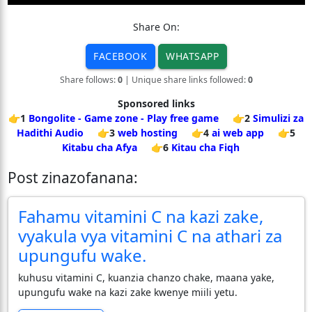
Share On:
FACEBOOK
WHATSAPP
Share follows:
0
| Unique share links followed:
0
Sponsored links
👉1
Bongolite - Game zone - Play free game
👉2
Simulizi za
Hadithi Audio
👉3
web hosting
👉4
ai web app
👉5
Kitabu cha Afya
👉6
Kitau cha Fiqh
Post zinazofanana:
Fahamu vitamini C na kazi zake,
vyakula vya vitamini C na athari za
upungufu wake.
kuhusu vitamini C, kuanzia chanzo chake, maana yake,
upungufu wake na kazi zake kwenye miili yetu.