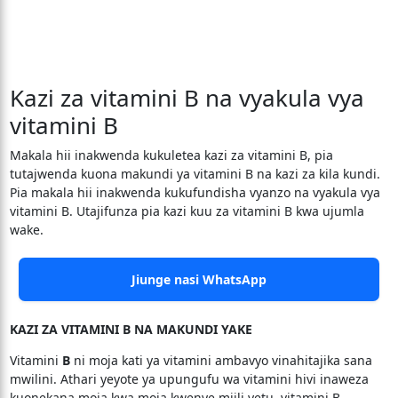
Kazi za vitamini B na vyakula vya
vitamini B
Makala hii inakwenda kukuletea kazi za vitamini B, pia
tutajwenda kuona makundi ya vitamini B na kazi za kila kundi.
Pia makala hii inakwenda kukufundisha vyanzo na vyakula vya
vitamini B. Utajifunza pia kazi kuu za vitamini B kwa ujumla
wake.
Jiunge nasi WhatsApp
KAZI ZA VITAMINI B NA MAKUNDI YAKE
Vitamini
B
ni moja kati ya vitamini ambavyo vinahitajika sana
mwilini. Athari yeyote ya upungufu wa vitamini hivi inaweza
kuonekana moja kwa moja kwenye miili yetu. vitamini B