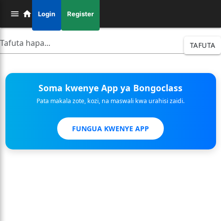
Login
Register
TAFUTA
Soma kwenye App ya Bongoclass
Pata makala zote, kozi, na maswali kwa urahisi zaidi.
FUNGUA KWENYE APP