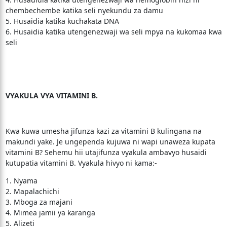
chembechembe katika seli nyekundu za damu
5. Husaidia katika kuchakata DNA
6. Husaidia katika utengenezwaji wa seli mpya na kukomaa kwa
seli
VYAKULA VYA VITAMINI B.
Kwa kuwa umesha jifunza kazi za vitamini B kulingana na
makundi yake. Je ungependa kujuwa ni wapi unaweza kupata
vitamini B? Sehemu hii utajifunza vyakula ambavyo husaidi
kutupatia vitamini B. Vyakula hivyo ni kama:-
1. Nyama
2. Mapalachichi
3. Mboga za majani
4. Mimea jamii ya karanga
5. Alizeti