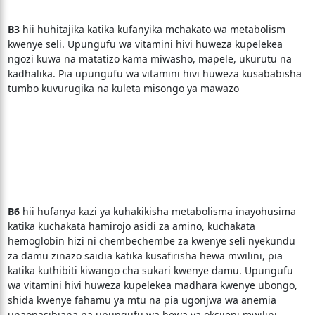
B3
hii huhitajika katika kufanyika mchakato wa metabolism
kwenye seli. Upungufu wa vitamini hivi huweza kupelekea
ngozi kuwa na matatizo kama miwasho, mapele, ukurutu na
kadhalika. Pia upungufu wa vitamini hivi huweza kusababisha
tumbo kuvurugika na kuleta misongo ya mawazo
B6
hii hufanya kazi ya kuhakikisha metabolisma inayohusima
katika kuchakata hamirojo asidi za amino, kuchakata
hemoglobin hizi ni chembechembe za kwenye seli nyekundu
za damu zinazo saidia katika kusafirisha hewa mwilini, pia
katika kuthibiti kiwango cha sukari kwenye damu. Upungufu
wa vitamini hivi huweza kupelekea madhara kwenye ubongo,
shida kwenye fahamu ya mtu na pia ugonjwa wa anemia
unaonasibiana na upungufu wa hewa ya oksijeni mwilini.