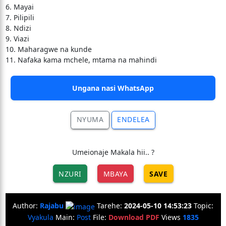
6. Mayai
7. Pilipili
8. Ndizi
9. Viazi
10. Maharagwe na kunde
11. Nafaka kama mchele, mtama na mahindi
Ungana nasi WhatsApp
NYUMA
ENDELEA
Umeionaje Makala hii.. ?
NZURI
MBAYA
SAVE
Author:
Rajabu
Tarehe:
2024-05-10 14:53:23
Topic:
Vyakula
Main:
Post
File:
Download PDF
Views
1835