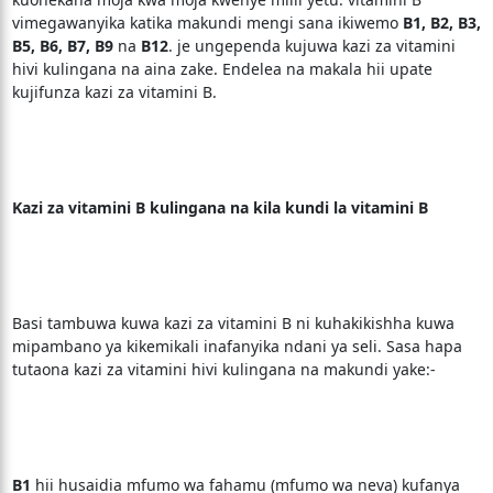
vimegawanyika katika makundi mengi sana ikiwemo
B1, B2, B3,
B5, B6, B7, B9
na
B12
. je ungependa kujuwa kazi za vitamini
hivi kulingana na aina zake. Endelea na makala hii upate
kujifunza kazi za vitamini B.
Kazi za vitamini B kulingana na kila kundi la vitamini B
Basi tambuwa kuwa kazi za vitamini B ni kuhakikishha kuwa
mipambano ya kikemikali inafanyika ndani ya seli. Sasa hapa
tutaona kazi za vitamini hivi kulingana na makundi yake:-
B1
hii husaidia mfumo wa fahamu (mfumo wa neva) kufanya