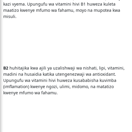
kazi vyema. Upungufu wa vitamini hivi B1 huweza kuleta
maatizo kwenye mfumo wa fahamu, moyo na mupotea kwa
misuli.
B2
huhitajika kwa ajili ya uzalishwaji wa nishati, lipi, vitamini,
madini na husaidia katika utengenezwaji wa antioxidant.
Upungufu wa vitamini hivi huweza kusababisha kuvimba
(imflamation) kwenye ngozi, ulimi, midomo, na matatizo
kwenye mfumo wa fahamu.