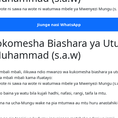
wote ni sawa na wote ni watumwa mbele ya Mwenyezi Mungu (s.
Jiunge nasi WhatsApp
vyokomesha Biashara ya U
uhammad (s.a.w)
 mbali mbali, ilikuwa ndio mwanzo wa kukomesha biashara y
sera mbali mbali kama ifuatayo:
wote ni sawa na wote ni watumwa mbele ya Mwenyezi Mungu (s.
aina ya watu bila kujali hadhi, nafasi, rangi, taifa la mtu.
kana na ucha-Mungu wake na pia mtumwa au mtu huru anastahiki 