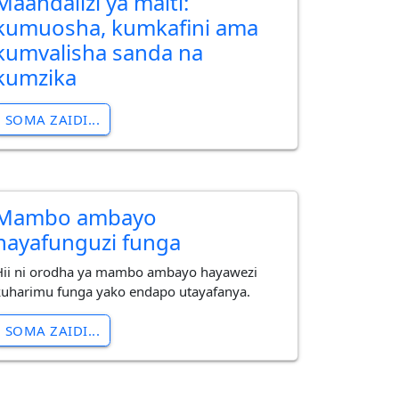
Maandalizi ya maiti:
kumuosha, kumkafini ama
kumvalisha sanda na
kumzika
SOMA ZAIDI...
Mambo ambayo
hayafunguzi funga
Hii ni orodha ya mambo ambayo hayawezi
kuharimu funga yako endapo utayafanya.
SOMA ZAIDI...