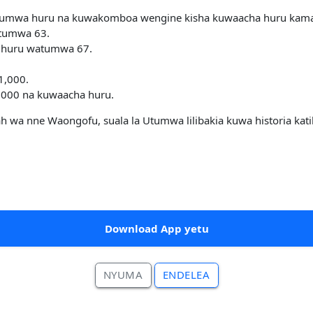
tumwa huru na kuwakomboa wengine kisha kuwaacha huru kama 
atumwa 63.
ha huru watumwa 67.
1,000.
,000 na kuwaacha huru.
 wa nne Waongofu, suala la Utumwa lilibakia kuwa historia kat
Download App yetu
NYUMA
ENDELEA