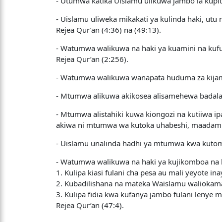
- Utumwa katika Uislamu ulikuwa jambo la kupit
- Uislamu uliweka mikakati ya kulinda haki, 
Rejea Qur’an (4:36) na (49:13).
- Watumwa walikuwa na haki ya kuamini na kufu
Rejea Qur’an (2:256).
- Watumwa walikuwa wanapata huduma za kija
- Mtumwa alikuwa akikosea alisamehewa badala
- Mtumwa alistahiki kuwa kiongozi na kutiiwa 
akiwa ni mtumwa wa kutoka uhabeshi, maadam a
- Uislamu unalinda hadhi ya mtumwa kwa kutom
- Watumwa walikuwa na haki ya kujikomboa na h
1. Kulipa kiasi fulani cha pesa au mali yeyote in
2. Kubadilishana na mateka Waislamu waliokam
3. Kulipa fidia kwa kufanya jambo fulani lenye 
Rejea Qur’an (47:4).