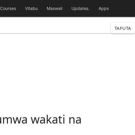
Courses
Vitabu
Maswali
Updates.
Apps
TAFUTA
tumwa wakati na