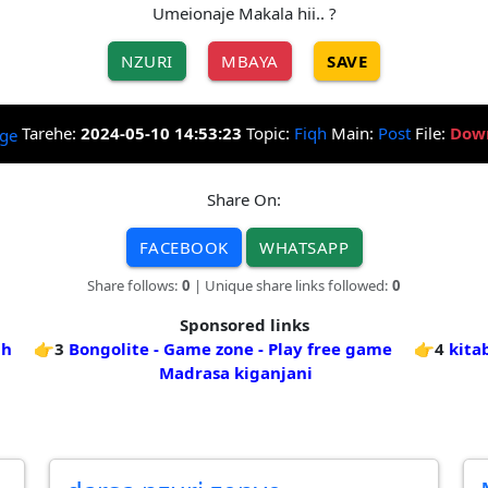
Umeionaje Makala hii.. ?
NZURI
MBAYA
SAVE
Tarehe:
2024-05-10 14:53:23
Topic:
Fiqh
Main:
Post
File:
Dow
Share On:
FACEBOOK
WHATSAPP
Share follows:
0
| Unique share links followed:
0
Sponsored links
qh
👉3
Bongolite - Game zone - Play free game
👉4
kita
Madrasa kiganjani