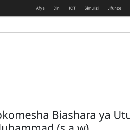
Afya
Dini
ICT
Simulizi
Jifunze
vyokomesha Biashara ya U
uhammad (s.a.w)