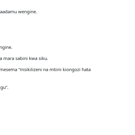
anaadamu wengine.
ngine.
 mara sabini kwa siku.
sema “msikilizeni na mtiini kiongozi hata
gu”.