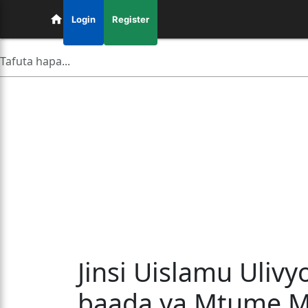
Login
Register
Jinsi Uislamu Uli
baada ya Mtume M