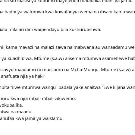
a na sio taasisi ya kudumu inayojenga matabaka ndani ya jamii.
utu na hadhi ya watumwa kwa kuwafanyia wema na ihsani kama w
ata mila au dini waipendayo bila kushurutishwa.
mii kama mavazi na malazi sawa na mabwana au wanaadamu we
 ya kuadhibiwa, Mtume (s.a.w) alisema mtumwa asamehewe hata
ipasavyo maadamu ni muislamu na Mcha-Mungu. Mtume (s.a.w) ame
nafuata njia ya haki”
uita “Ewe mtumwa wangu” badala yake anaitwa “Ewe kijana wan
uru kwa njia mbali mbali zikiwemo:
ayokubalika.
atwa na maadui.
manufaa kwa jamii ya waislamu.