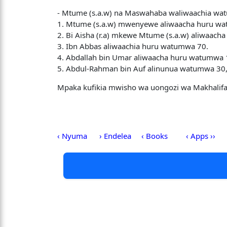
- Mtume (s.a.w) na Maswahaba waliwaachia wa
1. Mtume (s.a.w) mwenyewe aliwaacha huru w
2. Bi Aisha (r.a) mkewe Mtume (s.a.w) aliwaac
3. Ibn Abbas aliwaachia huru watumwa 70.
4. Abdallah bin Umar aliwaacha huru watumwa 
5. Abdul-Rahman bin Auf alinunua watumwa 30
Mpaka kufikia mwisho wa uongozi wa Makhalifah
‹ Nyuma
› Endelea
‹ Books
‹ Apps ››