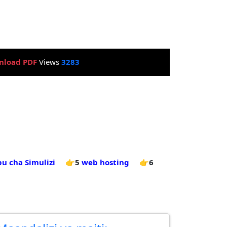
nload PDF
Views
3283
bu cha Simulizi
👉5
web hosting
👉6