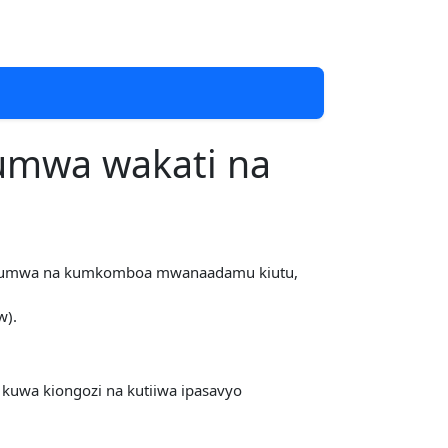
tumwa wakati na
a utumwa na kumkomboa mwanaadamu kiutu,
w).
kuwa kiongozi na kutiiwa ipasavyo