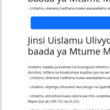
- Uislamu ulieneza nadharia kuwa wanaadamu 
Jinsi Uislamu Uli
baada ya Mtume M
.
Uislamu baada ya kuenea na kuongoza sehemu
(kiroho), kifikra na kisaikolojia kupitia njia na 
- Uislamu ulieneza nadharia kuwa wanaadamu 
- Uislamu ulijenga uhusiano wa udugu na upendo b
- Uislamu ulisisitiza kuwa ubora wa mtu unato
Rejea Qur’an (49:13) na (4:25).