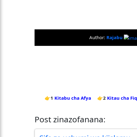
Author:
Rajabu
👉1
Kitabu cha Afya
👉2
Kitau cha Fi
Post zinazofanana: