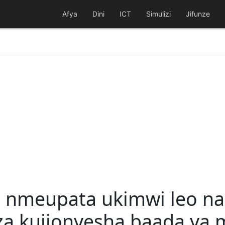
Afya
Dini
ICT
Simulizi
Jifunze
 nmeupata ukimwi leo na 
a kujionyesha baada ya 