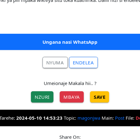
 ya pili mpaka wikivya situ toka kuathirika. Dalili hizi si endel
Ungana nasi WhatsApp
NYUMA
ENDELEA
Umeionaje Makala hii.. ?
NZURI
MBAYA
SAVE
Tarehe:
2024-05-10 14:53:23
Topic:
magonjwa
Main:
Post
File:
D
Share On: