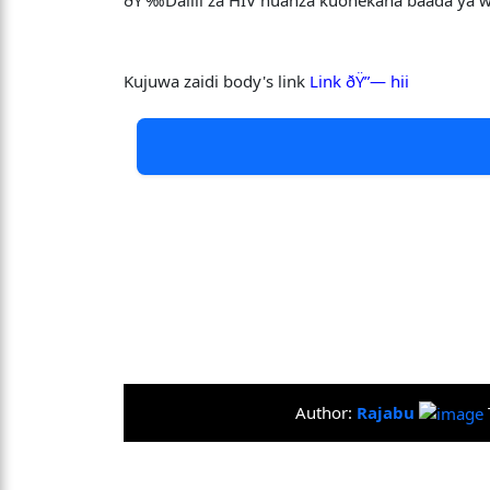
ðŸ‘‰Dalili za HIV huanza kuonekana baada ya wiki
Kujuwa zaidi body's link
Link ðŸ”— hii
Author:
Rajabu