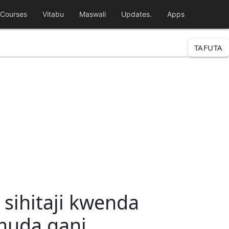
Courses
Vitabu
Maswali
Updates.
Apps
TAFUTA
sihitaji kwenda
muda gani