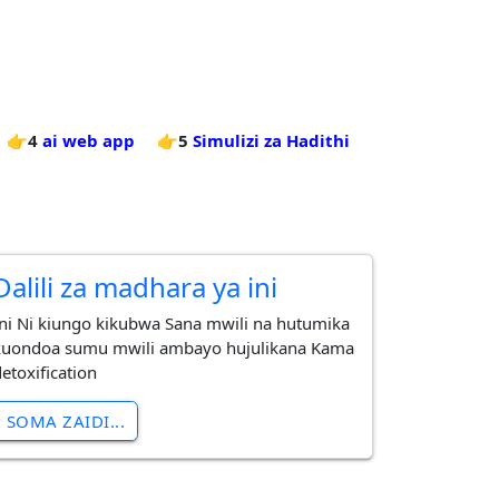
👉4
ai web app
👉5
Simulizi za Hadithi
Dalili za madhara ya ini
Ini Ni kiungo kikubwa Sana mwili na hutumika
kuondoa sumu mwili ambayo hujulikana Kama
etoxification
SOMA ZAIDI...