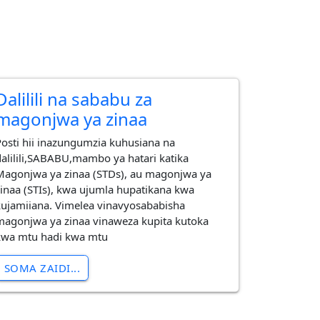
Dalilili na sababu za
magonjwa ya zinaa
Posti hii inazungumzia kuhusiana na
dalilili,SABABU,mambo ya hatari katika
Magonjwa ya zinaa (STDs), au magonjwa ya
zinaa (STIs), kwa ujumla hupatikana kwa
kujamiiana. Vimelea vinavyosababisha
magonjwa ya zinaa vinaweza kupita kutoka
kwa mtu hadi kwa mtu
SOMA ZAIDI...