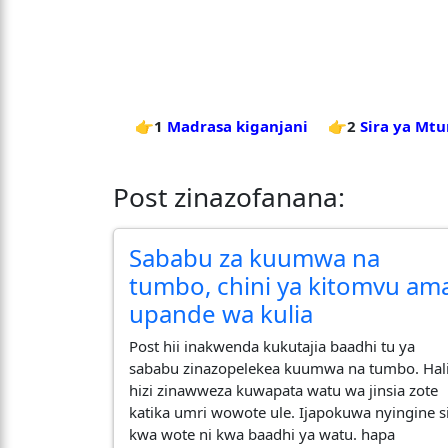
👉1
Madrasa kiganjani
👉2
Sira ya Mt
Post zinazofanana:
Sababu za kuumwa na
tumbo, chini ya kitomvu am
upande wa kulia
Post hii inakwenda kukutajia baadhi tu ya
sababu zinazopelekea kuumwa na tumbo. Hal
hizi zinawweza kuwapata watu wa jinsia zote
katika umri wowote ule. Ijapokuwa nyingine s
kwa wote ni kwa baadhi ya watu. hapa