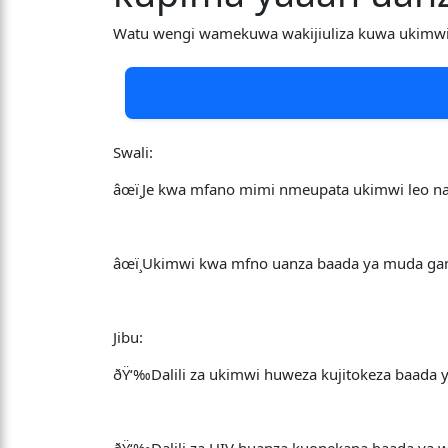
Watu wengi wamekuwa wakijiuliza kuwa ukimwi 
Swali:
âœï¸Je kwa mfano mimi nmeupata ukimwi leo n
âœï¸Ukimwi kwa mfno uanza baada ya muda gani 
Jibu:
ðŸ‘‰Dalili za ukimwi huweza kujitokeza baada 