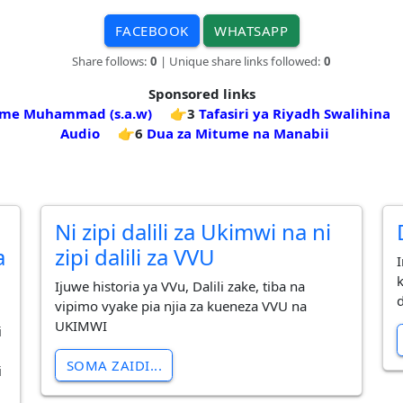
FACEBOOK
WHATSAPP
Share follows:
0
| Unique share links followed:
0
Sponsored links
ume Muhammad (s.a.w)
👉3
Tafasiri ya Riyadh Swalihina
Audio
👉6
Dua za Mitume na Manabii
Ni zipi dalili za Ukimwi na ni
a
zipi dalili za VVU
Ijuwe historia ya VVu, Dalili zake, tiba na
d
vipimo vyake pia njia za kueneza VVU na
UKIMWI
i
SOMA ZAIDI...
i