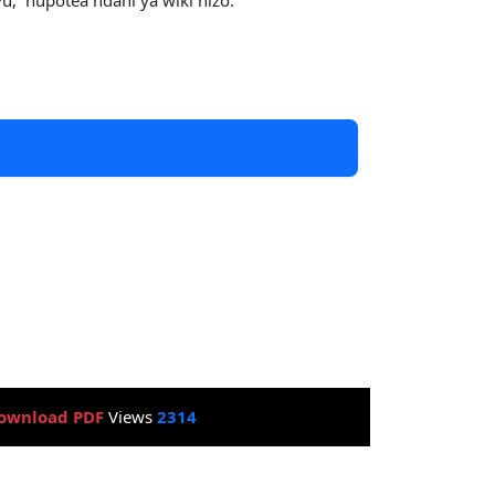
evu, hupotea ndani ya wiki hizo.
ownload PDF
Views
2314