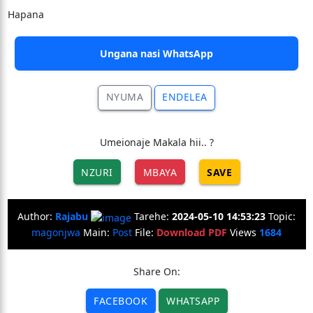
Hapana
Ungana nasi WhatsApp
NYUMA
ENDELEA
Umeionaje Makala hii.. ?
NZURI
MBAYA
SAVE
Author:
Rajabu
Tarehe:
2024-05-10 14:53:23
Topic:
magonjwa
Main:
Post
File:
Download PDF
Views
1684
Share On:
FACEBOOK
WHATSAPP