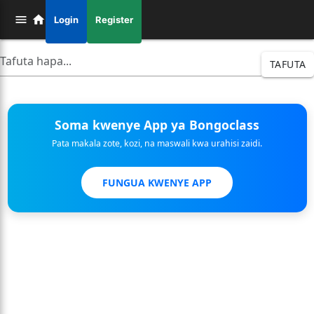
Login
Register
TAFUTA
Soma kwenye App ya Bongoclass
Pata makala zote, kozi, na maswali kwa urahisi zaidi.
FUNGUA KWENYE APP