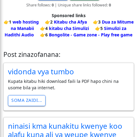
Share follows:
0
| Unique share links followed:
0
Sponsored links
👉1
web hosting
👉2
Kitabu cha Afya
👉3
Dua za Mitume
na Manabii
👉4
kitabu cha Simulizi
👉5
Simulizi za
Hadithi Audio
👉6
Bongolite - Game zone - Play free game
Post zinazofanana:
vidonda vya tumbo
Kupata kitabu hiki download faili la PDF hapo chini na
usome bila ya internet.
SOMA ZAIDI...
ninaisi kma kunakitu kwenye koo
alafu kuna ali ya weupe kwenye