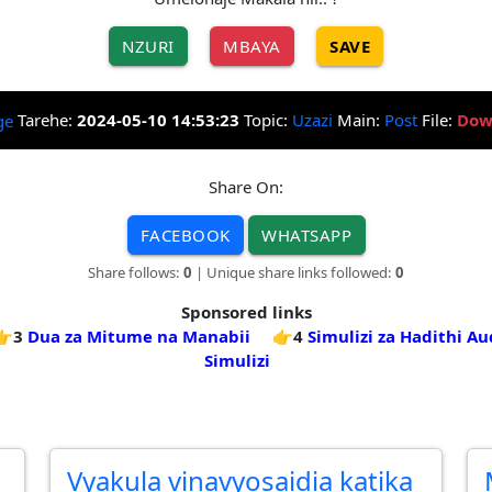
NZURI
MBAYA
SAVE
Tarehe:
2024-05-10 14:53:23
Topic:
Uzazi
Main:
Post
File:
Dow
Share On:
FACEBOOK
WHATSAPP
Share follows:
0
| Unique share links followed:
0
Sponsored links
👉3
Dua za Mitume na Manabii
👉4
Simulizi za Hadithi Au
Simulizi
Vyakula vinavyosaidia katika