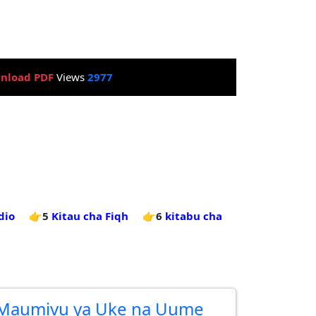
nload PDF
Views
2977
dio
👉5
Kitau cha Fiqh
👉6
kitabu cha
Maumivu ya Uke na Uume