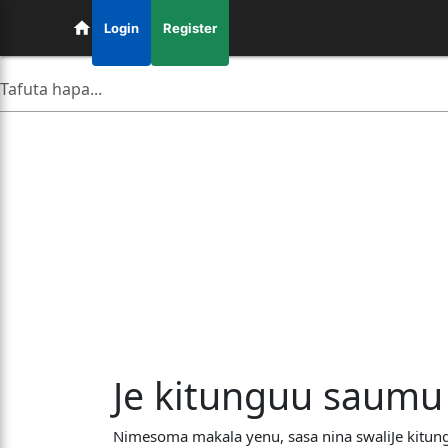
Login
Register
Je kitunguu saumu
Nimesoma makala yenu, sasa nina swaliJe kitu