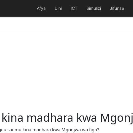
Afya
Dini
ICT
Simulizi
Jifunze
 kina madhara kwa Mgonj
nguu saumu kina madhara kwa Mgonjwa wa figo?