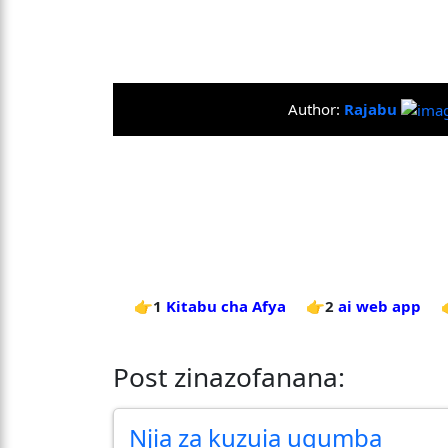
Author:
Rajabu
👉1
Kitabu cha Afya
👉2
ai web app
Post zinazofanana:
Njia za kuzuia ugumba