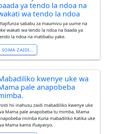
baada ya tendo la ndoa na
wakati wa tendo la ndoa
Utajifunza sababu za maumivu ya uume na
uke wakati wa tendo la ndoa na baada ya
tendo la ndoa na matibabu yake.
SOMA ZAIDI...
Mabadiliko kwenye uke wa
Mama pale anapobeba
mimba.
Posti hii inahusu zaidi mabadiliko kwenye uke
wa Mama pale anapobeba tu mimba, Mama
anapobeba mimba Kuna mabadiliko Katika uke
wa Mama kama ifuayavyo.