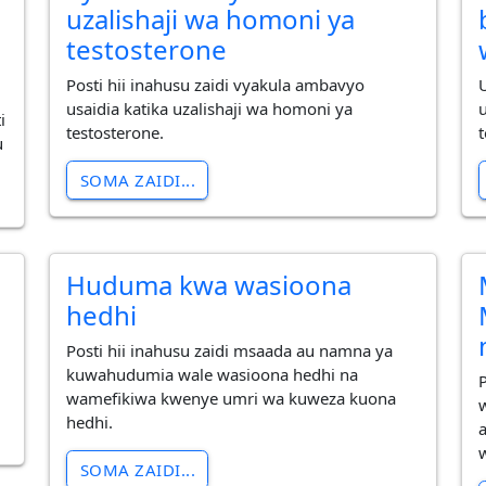
uzalishaji wa homoni ya
testosterone
Posti hii inahusu zaidi vyakula ambavyo
usaidia katika uzalishaji wa homoni ya
i
testosterone.
u
SOMA ZAIDI...
Huduma kwa wasioona
hedhi
Posti hii inahusu zaidi msaada au namna ya
kuwahudumia wale wasioona hedhi na
wamefikiwa kwenye umri wa kuweza kuona
hedhi.
SOMA ZAIDI...