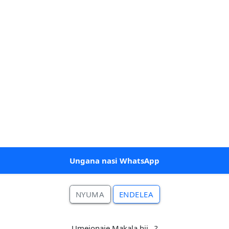
Ungana nasi WhatsApp
NYUMA
ENDELEA
Umeionaje Makala hii.. ?