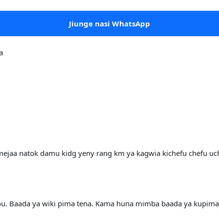
Jiunge nasi WhatsApp
a
jaa natok damu kidg yeny rang km ya kagwia kichefu chefu uc
u. Baada ya wiki pima tena. Kama huna mimba baada ya kupima