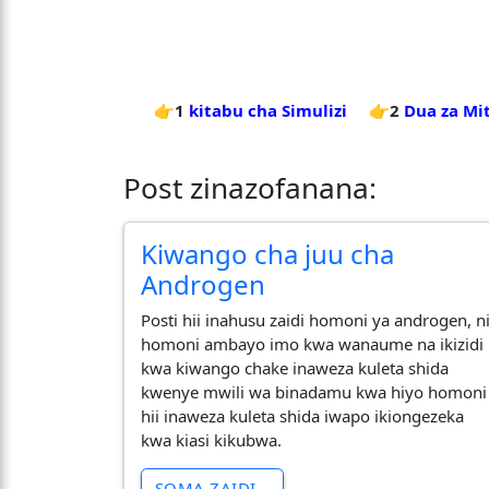
👉1
kitabu cha Simulizi
👉2
Dua za Mi
Post zinazofanana:
Kiwango cha juu cha
Androgen
Posti hii inahusu zaidi homoni ya androgen, n
homoni ambayo imo kwa wanaume na ikizidi
kwa kiwango chake inaweza kuleta shida
kwenye mwili wa binadamu kwa hiyo homoni
hii inaweza kuleta shida iwapo ikiongezeka
kwa kiasi kikubwa.
SOMA ZAIDI...