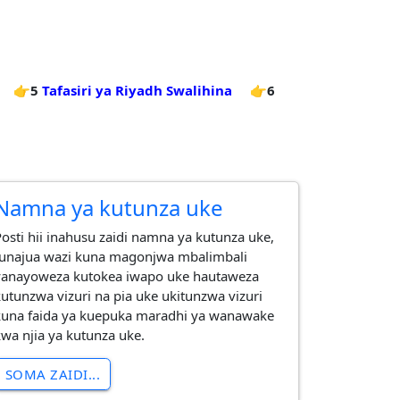
👉5
Tafasiri ya Riyadh Swalihina
👉6
Namna ya kutunza uke
Posti hii inahusu zaidi namna ya kutunza uke,
tunajua wazi kuna magonjwa mbalimbali
yanayoweza kutokea iwapo uke hautaweza
kutunzwa vizuri na pia uke ukitunzwa vizuri
kuna faida ya kuepuka maradhi ya wanawake
kwa njia ya kutunza uke.
SOMA ZAIDI...