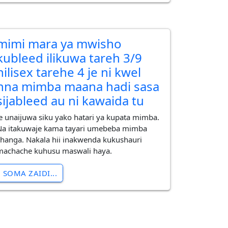
mimi mara ya mwisho
kubleed ilikuwa tareh 3/9
nilisex tarehe 4 je ni kwel
nna mimba maana hadi sasa
sijableed au ni kawaida tu
Je unaijuwa siku yako hatari ya kupata mimba.
Na itakuwaje kama tayari umebeba mimba
changa. Nakala hii inakwenda kukushauri
machache kuhusu maswali haya.
SOMA ZAIDI...