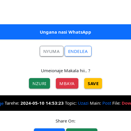
Ungana nasi WhatsApp
NYUMA
ENDELEA
Umeionaje Makala hii.. ?
NZURI
MBAYA
SAVE
Tarehe:
2024-05-10 14:53:23
Topic:
Uzazi
Main:
Post
File:
Dow
Share On: