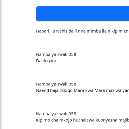
Habari...!! Nahis dalil nna mimba ila nikipim cn
Namba ya swali 058
Dalili gani
Namba ya swali 058
Naend haja ndogo Mara kwa Mara maziwa yame
Namba ya swali 058
Kipimo cha mkojo huchelewa kuonyesha majib