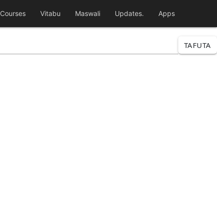
Courses
Vitabu
Maswali
Updates.
Apps
TAFUTA