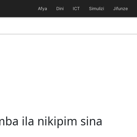
Afya
Dini
ICT
Simulizi
Jifunze
mba ila nikipim sina