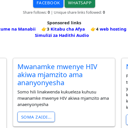
FACEBOOK
WHATSAPP
Share follows:
0
| Unique share links followed:
0
Sponsored links
tume na Manabii
👉3
Kitabu cha Afya
👉4
web hosting
Simulizi za Hadithi Audio
Mwanamke mwenye HIV
akiwa mjamzito ama
ananyonyesha
i
Somo hili linakwenda kukueleza kuhusu
mwanamke mwenye HIV akiwa mjamzito ama
anaenyonyesha
SOMA ZAIDI...