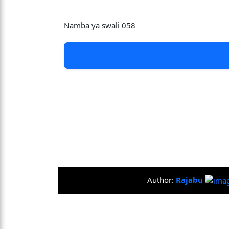
Namba ya swali 058
Author:
Rajabu