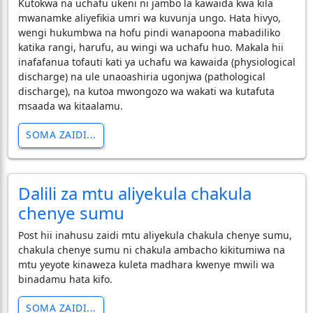
Kutokwa na uchafu ukeni ni jambo la kawaida kwa kila
mwanamke aliyefikia umri wa kuvunja ungo. Hata hivyo,
wengi hukumbwa na hofu pindi wanapoona mabadiliko
katika rangi, harufu, au wingi wa uchafu huo. Makala hii
inafafanua tofauti kati ya uchafu wa kawaida (physiological
discharge) na ule unaoashiria ugonjwa (pathological
discharge), na kutoa mwongozo wa wakati wa kutafuta
msaada wa kitaalamu.
SOMA ZAIDI...
Dalili za mtu aliyekula chakula
chenye sumu
Post hii inahusu zaidi mtu aliyekula chakula chenye sumu,
chakula chenye sumu ni chakula ambacho kikitumiwa na
mtu yeyote kinaweza kuleta madhara kwenye mwili wa
binadamu hata kifo.
SOMA ZAIDI...