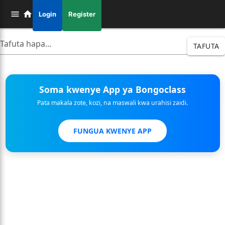
Login
Register
TAFUTA
Soma kwenye App ya Bongoclass
Pata makala zote, kozi, na maswali kwa urahisi zaidi.
FUNGUA KWENYE APP