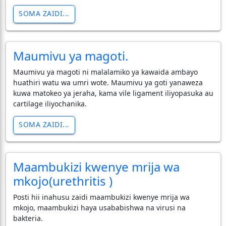
SOMA ZAIDI...
Maumivu ya magoti.
Maumivu ya magoti ni malalamiko ya kawaida ambayo
huathiri watu wa umri wote. Maumivu ya goti yanaweza
kuwa matokeo ya jeraha, kama vile ligament iliyopasuka au
cartilage iliyochanika.
SOMA ZAIDI...
Maambukizi kwenye mrija wa
mkojo(urethritis )
Posti hii inahusu zaidi maambukizi kwenye mrija wa
mkojo, maambukizi haya usababishwa na virusi na
bakteria.