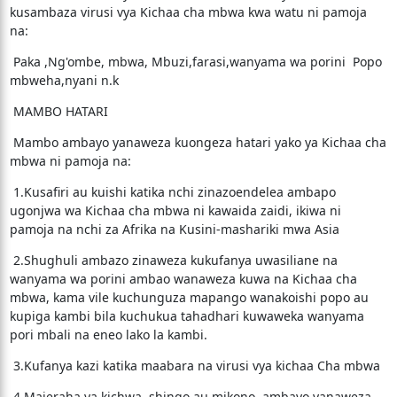
kusambaza virusi vya Kichaa cha mbwa kwa watu ni pamoja
na:
Paka ,Ng'ombe, mbwa, Mbuzi,farasi,wanyama wa porini Popo
mbweha,nyani n.k
MAMBO HATARI
Mambo ambayo yanaweza kuongeza hatari yako ya Kichaa cha
mbwa ni pamoja na:
1.Kusafiri au kuishi katika nchi zinazoendelea ambapo
ugonjwa wa Kichaa cha mbwa ni kawaida zaidi, ikiwa ni
pamoja na nchi za Afrika na Kusini-mashariki mwa Asia
2.Shughuli ambazo zinaweza kukufanya uwasiliane na
wanyama wa porini ambao wanaweza kuwa na Kichaa cha
mbwa, kama vile kuchunguza mapango wanakoishi popo au
kupiga kambi bila kuchukua tahadhari kuwaweka wanyama
pori mbali na eneo lako la kambi.
3.Kufanya kazi katika maabara na virusi vya kichaa Cha mbwa
4.Majeraha ya kichwa, shingo au mikono, ambayo yanaweza