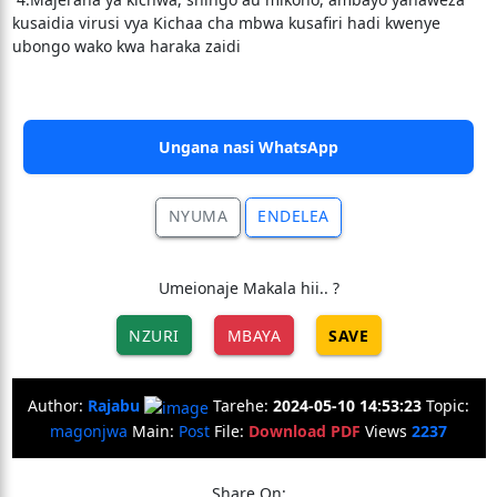
kusaidia virusi vya Kichaa cha mbwa kusafiri hadi kwenye
ubongo wako kwa haraka zaidi
Ungana nasi WhatsApp
NYUMA
ENDELEA
Umeionaje Makala hii.. ?
NZURI
MBAYA
SAVE
Author:
Rajabu
Tarehe:
2024-05-10 14:53:23
Topic:
magonjwa
Main:
Post
File:
Download PDF
Views
2237
Share On: