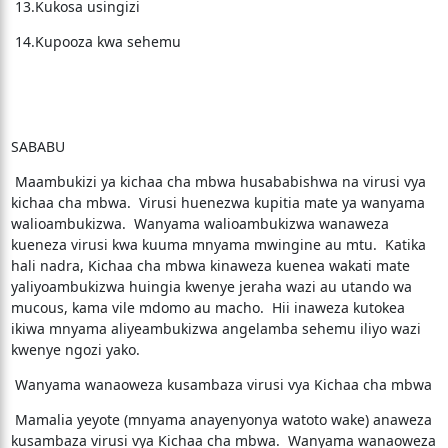
13.Kukosa usingizi
14.Kupooza kwa sehemu
SABABU
Maambukizi ya kichaa cha mbwa husababishwa na virusi vya
kichaa cha mbwa. Virusi huenezwa kupitia mate ya wanyama
walioambukizwa. Wanyama walioambukizwa wanaweza
kueneza virusi kwa kuuma mnyama mwingine au mtu. Katika
hali nadra, Kichaa cha mbwa kinaweza kuenea wakati mate
yaliyoambukizwa huingia kwenye jeraha wazi au utando wa
mucous, kama vile mdomo au macho. Hii inaweza kutokea
ikiwa mnyama aliyeambukizwa angelamba sehemu iliyo wazi
kwenye ngozi yako.
Wanyama wanaoweza kusambaza virusi vya Kichaa cha mbwa
Mamalia yeyote (mnyama anayenyonya watoto wake) anaweza
kusambaza virusi vya Kichaa cha mbwa. Wanyama wanaoweza