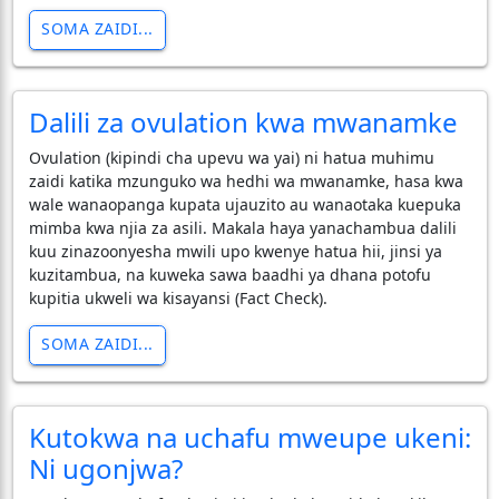
SOMA ZAIDI...
Dalili za ovulation kwa mwanamke
​Ovulation (kipindi cha upevu wa yai) ni hatua muhimu
zaidi katika mzunguko wa hedhi wa mwanamke, hasa kwa
wale wanaopanga kupata ujauzito au wanaotaka kuepuka
mimba kwa njia za asili. Makala haya yanachambua dalili
kuu zinazoonyesha mwili upo kwenye hatua hii, jinsi ya
kuzitambua, na kuweka sawa baadhi ya dhana potofu
kupitia ukweli wa kisayansi (Fact Check).
SOMA ZAIDI...
Kutokwa na uchafu mweupe ukeni:
Ni ugonjwa?