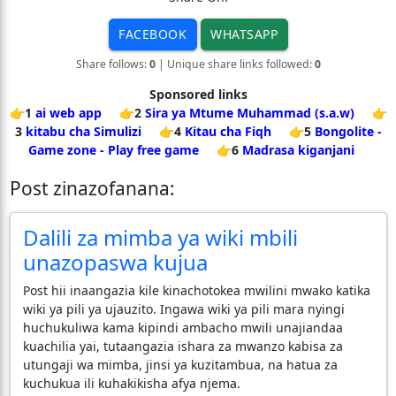
FACEBOOK
WHATSAPP
Share follows:
0
| Unique share links followed:
0
Sponsored links
👉1
ai web app
👉2
Sira ya Mtume Muhammad (s.a.w)
👉
3
kitabu cha Simulizi
👉4
Kitau cha Fiqh
👉5
Bongolite -
Game zone - Play free game
👉6
Madrasa kiganjani
Post zinazofanana:
Dalili za mimba ya wiki mbili
unazopaswa kujua
​Post hii inaangazia kile kinachotokea mwilini mwako katika
wiki ya pili ya ujauzito. Ingawa wiki ya pili mara nyingi
huchukuliwa kama kipindi ambacho mwili unajiandaa
kuachilia yai, tutaangazia ishara za mwanzo kabisa za
utungaji wa mimba, jinsi ya kuzitambua, na hatua za
kuchukua ili kuhakikisha afya njema.