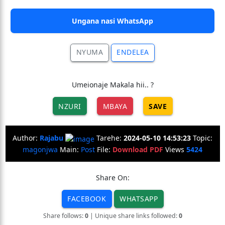
Ungana nasi WhatsApp
NYUMA
ENDELEA
Umeionaje Makala hii.. ?
NZURI
MBAYA
SAVE
Author:
Rajabu
Tarehe:
2024-05-10 14:53:23
Topic:
magonjwa
Main:
Post
File:
Download PDF
Views
5424
Share On:
FACEBOOK
WHATSAPP
Share follows:
0
| Unique share links followed:
0