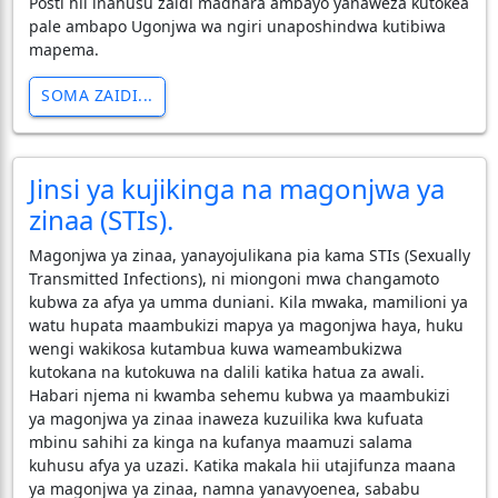
Posti hii inahusu zaidi madhara ambayo yanaweza kutokea
pale ambapo Ugonjwa wa ngiri unaposhindwa kutibiwa
mapema.
SOMA ZAIDI...
Jinsi ya kujikinga na magonjwa ya
zinaa (STIs).
Magonjwa ya zinaa, yanayojulikana pia kama STIs (Sexually
Transmitted Infections), ni miongoni mwa changamoto
kubwa za afya ya umma duniani. Kila mwaka, mamilioni ya
watu hupata maambukizi mapya ya magonjwa haya, huku
wengi wakikosa kutambua kuwa wameambukizwa
kutokana na kutokuwa na dalili katika hatua za awali.
Habari njema ni kwamba sehemu kubwa ya maambukizi
ya magonjwa ya zinaa inaweza kuzuilika kwa kufuata
mbinu sahihi za kinga na kufanya maamuzi salama
kuhusu afya ya uzazi. Katika makala hii utajifunza maana
ya magonjwa ya zinaa, namna yanavyoenea, sababu