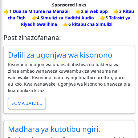
Sponsored links
👉1
Dua za Mitume na Manabii
👉2
ai web app
👉3
Kitau
cha Fiqh
👉4
Simulizi za Hadithi Audio
👉5
Tafasiri ya
Riyadh Swalihina
👉6
kitabu cha Simulizi
Post zinazofanana:
Dalili za ugonjwa wa kisonono
Kisonono ni ugonjwa unaosababishwa na bakteria wa
zinaa ambao wanaweza kuwaambukiza wanaume na
wanawake. Kisonono mara nyingi huathiri urethra, puru
au koo. Kwa wanawake, ugonjwa wa kisonono unaweza pia
kuambukiza kizazi.
SOMA ZAIDI...
Madhara ya kutotibu ngiri.