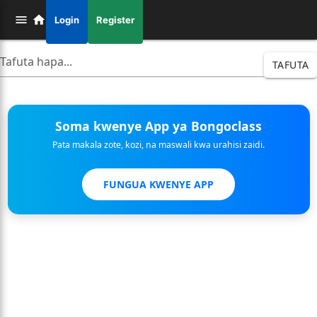
Login
Register
TAFUTA
Soma kwenye App ya Bongoclass
Pata makala zote, kozi, na maswali kwa urahisi zaidi.
FUNGUA KWENYE APP