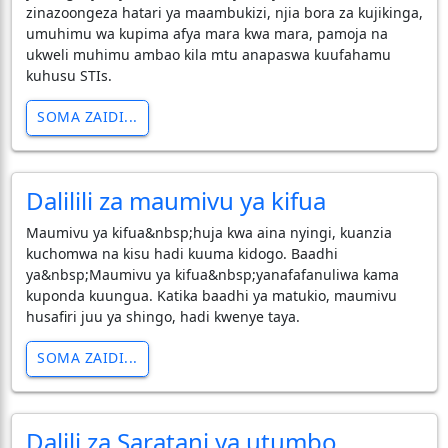
zinazoongeza hatari ya maambukizi, njia bora za kujikinga,
umuhimu wa kupima afya mara kwa mara, pamoja na
ukweli muhimu ambao kila mtu anapaswa kuufahamu
kuhusu STIs.
SOMA ZAIDI...
Dalilili za maumivu ya kifua
Maumivu ya kifua&nbsp;huja kwa aina nyingi, kuanzia
kuchomwa na kisu hadi kuuma kidogo. Baadhi
ya&nbsp;Maumivu ya kifua&nbsp;yanafafanuliwa kama
kuponda kuungua. Katika baadhi ya matukio, maumivu
husafiri juu ya shingo, hadi kwenye taya.
SOMA ZAIDI...
Dalili za Saratani ya utumbo