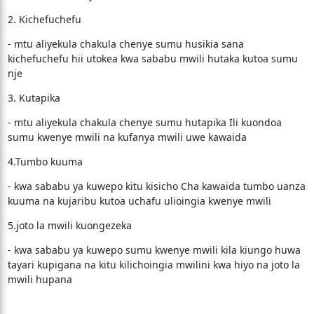
2. Kichefuchefu
- mtu aliyekula chakula chenye sumu husikia sana
kichefuchefu hii utokea kwa sababu mwili hutaka kutoa sumu
nje
3. Kutapika
- mtu aliyekula chakula chenye sumu hutapika Ili kuondoa
sumu kwenye mwili na kufanya mwili uwe kawaida
4.Tumbo kuuma
- kwa sababu ya kuwepo kitu kisicho Cha kawaida tumbo uanza
kuuma na kujaribu kutoa uchafu ulioingia kwenye mwili
5.joto la mwili kuongezeka
- kwa sababu ya kuwepo sumu kwenye mwili kila kiungo huwa
tayari kupigana na kitu kilichoingia mwilini kwa hiyo na joto la
mwili hupana