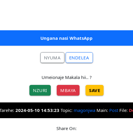
Ungana nasi WhatsApp
NYUMA
ENDELEA
Umeionaje Makala hii.. ?
NZURI
MBAYA
SAVE
Tarehe:
2024-05-10 14:53:23
Topic:
magonjwa
Main:
Post
File:
D
Share On: