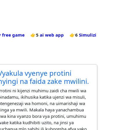
y free game
👉5
ai web app
👉6
Simulizi
Vyakula vyenye protini
nyingi na faida zake mwilini.
​Protini ni kijenzi muhimu zaidi cha mwili wa
binadamu, ikihusika katika ujenzi wa misuli,
utengenezaji wa homoni, na uimarishaji wa
kinga ya mwili. Makala haya yanachambua
kwa kina vyanzo bora vya protini, umuhimu
ake katika kudhibiti uzito, na jinsi ya
kuchagua mlo sahihi ili kuboresha afya yako