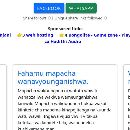
FACEBOOK
WHATSAPP
Share follows:
0
| Unique share links followed:
0
Sponsored links
njani
👉3
web hosting
👉4
Bongolite - Game zone - Pla
za Hadithi Audio
Fahamu mapacha
wanavyounganishwa.
Mapacha walioungana ni watoto wawili
wanaozaliwa wakiwa wameunganishwa
kimwili. Mapacha walioungana hukua wakati
kiinitete cha mapema kinapojitenga na kuunda
watu wawili. Ingawa vijusi viwili vitakua
kutoka kwa kiinitete hiki, wataendelea
w
kushikamana mar