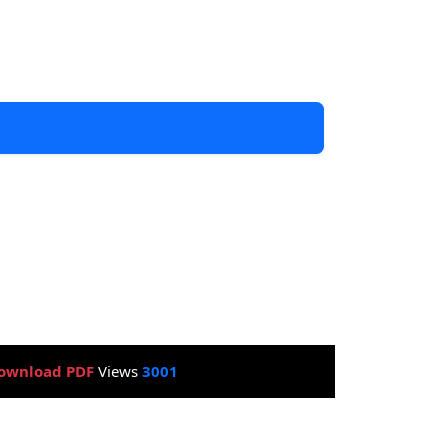
ownload PDF
Views
3001