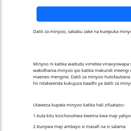
Dalili za minyoo, sababu zake na kuiepuka miny
Minyoo ni katika wadudu vimelea vinavyowapa 
wakidhania.minyoo ipo katika makundi meengi 
maeneo mengine. Dalili za minyoo hutofautiana 
hii nitakwenda kukujuza baadhi ya dalili za min
Utaweza kupata minyoo katika hali zifuatazo:-
1.kula kitu kisichooshwa kwema kwa maji yaliyo
2.Kunywa maji ambayo si masafi na si salama