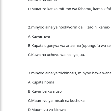
D.Matatizo katika mfumo wa fahamu, kama kifa
2.minyoo aina ya hookworm dalili zao ni kama:-
A.Kuwashwa
B.Kupata ugonjwa wa anaemia (upungufu wa seli
C.Kuwa na uchovu wa hali ya juu.
3.minyoo aina ya trichinosis, minyoo hawa wana 
A.Kupata homa
B.Kuvimba kwa uso
C.Maumivu ya misuli na kuchoka
D.Maumivu ya kichwa