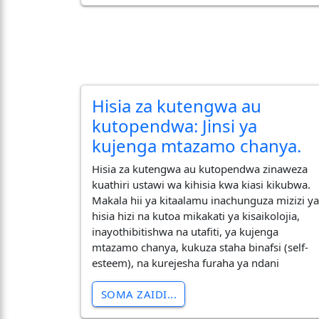
Hisia za kutengwa au
kutopendwa: Jinsi ya
kujenga mtazamo chanya.
​Hisia za kutengwa au kutopendwa zinaweza
kuathiri ustawi wa kihisia kwa kiasi kikubwa.
Makala hii ya kitaalamu inachunguza mizizi y
hisia hizi na kutoa mikakati ya kisaikolojia,
inayothibitishwa na utafiti, ya kujenga
mtazamo chanya, kukuza staha binafsi (self-
esteem), na kurejesha furaha ya ndani
SOMA ZAIDI...