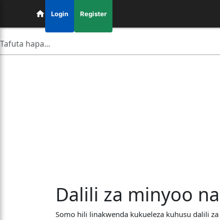
Login
Register
Dalili za minyoo n
Somo hili linakwenda kukueleza kuhusu dalili z