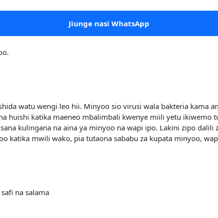
Jiunge nasi WhatsApp
oo.
shida watu wengi leo hii. Minyoo sio virusi wala bakteria ka
na huishi katika maeneo mbalimbali kwenye miili yetu ikiwemo
sana kulingana na aina ya minyoo na wapi ipo. Lakini zipo dalil
yoo katika mwili wako, pia tutaona sababu za kupata minyoo, wapi
 safi na salama