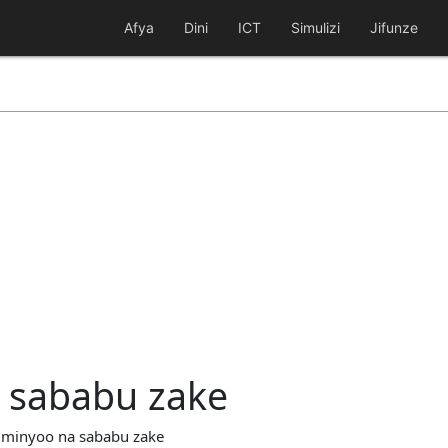
Afya
Dini
ICT
Simulizi
Jifunze
a sababu zake
a minyoo na sababu zake