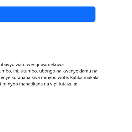
ma ambavyo watu wengi wamekuwa
 tumbo, ini, utumbo, ubongo na kwenye damu na
i zenye kufanana kwa minyoo wote. Katika makala
 minyoo inapatikana na vipi tutaizuia:-