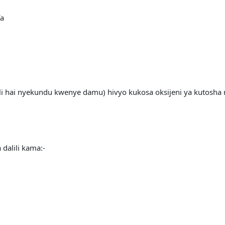
fa
 hai nyekundu kwenye damu) hivyo kukosa oksijeni ya kutosha 
dalili kama:-