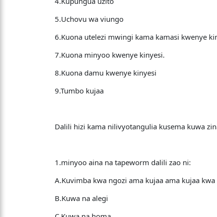
4.Kupungua uzito
5.Uchovu wa viungo
6.Kuona utelezi mwingi kama kamasi kwenye ki
7.Kuona minyoo kwenye kinyesi.
8.Kuona damu kwenye kinyesi
9.Tumbo kujaa
Dalili hizi kama nilivyotangulia kusema kuwa zin
1.minyoo aina na tapeworm dalili zao ni:
A.Kuvimba kwa ngozi ama kujaa ama kujaa kwa
B.Kuwa na alegi
C.Kuwa na homa