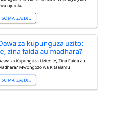
kwa ujumla.
SOMA ZAIDI...
Dawa za kupunguza uzito:
Je, zina faida au madhara?
Dawa za Kupunguza Uzito: Je, Zina Faida au
Madhara? Mwongozo wa Kitaalamu
SOMA ZAIDI...