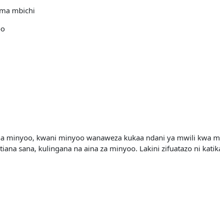
ama mbichi
oo
a minyoo, kwani minyoo wanaweza kukaa ndani ya mwili kwa mud
ana sana, kulingana na aina za minyoo. Lakini zifuatazo ni katika 