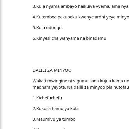
3.Kula nyama ambayo haikuiva vyema, ama ny
4.Kutembea pekupeku kwenye ardhi yeye miny
5.Kula udongo,
6.Kinyesi cha wanyama na binadamu
DALILI ZA MINYOO
Wakati mwingine ni vigumu sana kujua kama un
madhara yeyote. Na dalili za minyoo pia hutofauti
1.Kichefuchefu
2.Kukosa hamu ya kula
3.Maumivu ya tumbo