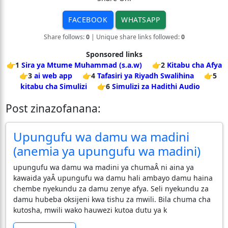
FACEBOOK
WHATSAPP
Share follows:
0
| Unique share links followed:
0
Sponsored links
👉1
Sira ya Mtume Muhammad (s.a.w)
👉2
Kitabu cha Afya
👉3
ai web app
👉4
Tafasiri ya Riyadh Swalihina
👉5
kitabu cha Simulizi
👉6
Simulizi za Hadithi Audio
Post zinazofanana:
Upungufu wa damu wa madini
(anemia ya upungufu wa madini)
upungufu wa damu wa madini ya chumaÂ ni aina ya
kawaida yaÂ upungufu wa damu hali ambayo damu haina
chembe nyekundu za damu zenye afya. Seli nyekundu za
damu hubeba oksijeni kwa tishu za mwili. Bila chuma cha
kutosha, mwili wako hauwezi kutoa dutu ya k