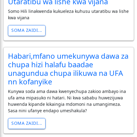
Utaratibu wa lishe kwa vijana
Somo Hili linakwenda kukueleza kuhusu utaratibu wa lishe
kwa vijana
SOMA ZAIDI...
Habari,mfano umekunywa dawa za
chupa hizi halafu baadae
unagundua chupa ilikuwa na UFA
nn kofanyike
Kunywa soda ama dawa kwenyechupa zakioo ambayo ina
ufa ama mipasuko ni hatari. Ni kwa sababu huwezijuwa
huwenda kipande kikaingia mdomoni na umangimeza.
Sasa nini ufanye endapo umeshakula?
SOMA ZAIDI...