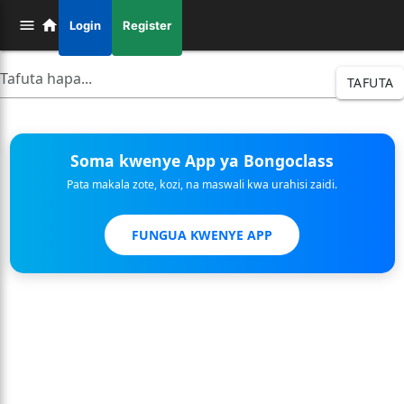
Login
Register
TAFUTA
Soma kwenye App ya Bongoclass
Pata makala zote, kozi, na maswali kwa urahisi zaidi.
FUNGUA KWENYE APP