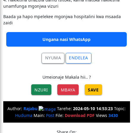
unamfunga mgonjwa vizuri
Baada ya hapo mpelekee mgonjwa hospitalini kwa msaada
zaidi
Ungana nasi WhatsApp
NYUMA
ENDELEA
Umeionaje Makala hii.. ?
NZURI
MBAYA
SAVE
Author:
Rajabu
Tarehe:
2024-05-10 14:53:23
Topic:
Huduma
Main:
Post
File:
Download PDF
Views
3430
Share On: