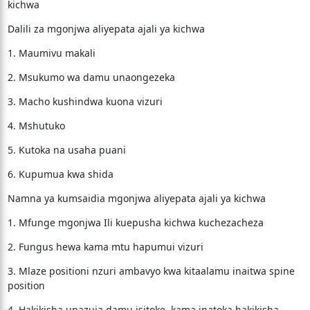
kichwa
Dalili za mgonjwa aliyepata ajali ya kichwa
1. Maumivu makali
2. Msukumo wa damu unaongezeka
3. Macho kushindwa kuona vizuri
4. Mshutuko
5. Kutoka na usaha puani
6. Kupumua kwa shida
Namna ya kumsaidia mgonjwa aliyepata ajali ya kichwa
1. Mfunge mgonjwa Ili kuepusha kichwa kuchezacheza
2. Fungus hewa kama mtu hapumui vizuri
3. Mlaze positioni nzuri ambavyo kwa kitaalamu inaitwa spine
position
4. Hakikisha unazuia damu isitoke, kama inatoka hakikisha