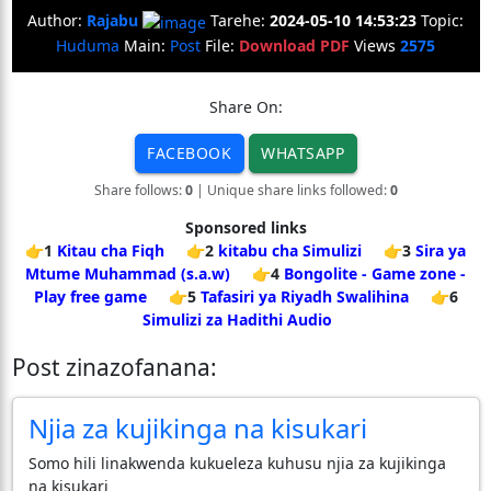
Author:
Rajabu
Tarehe:
2024-05-10 14:53:23
Topic:
Huduma
Main:
Post
File:
Download PDF
Views
2575
Share On:
FACEBOOK
WHATSAPP
Share follows:
0
| Unique share links followed:
0
Sponsored links
👉1
Kitau cha Fiqh
👉2
kitabu cha Simulizi
👉3
Sira ya
Mtume Muhammad (s.a.w)
👉4
Bongolite - Game zone -
Play free game
👉5
Tafasiri ya Riyadh Swalihina
👉6
Simulizi za Hadithi Audio
Post zinazofanana:
Njia za kujikinga na kisukari
Somo hili linakwenda kukueleza kuhusu njia za kujikinga
na kisukari