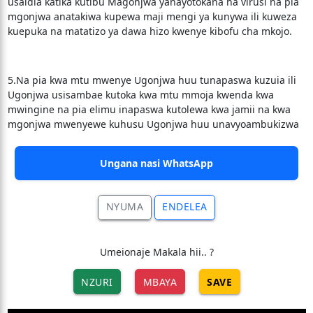
usaidia katika kutibu Magonjwa yanayotokana na virusi na pia
mgonjwa anatakiwa kupewa maji mengi ya kunywa ili kuweza
kuepuka na matatizo ya dawa hizo kwenye kibofu cha mkojo.
5.Na pia kwa mtu mwenye Ugonjwa huu tunapaswa kuzuia ili
Ugonjwa usisambae kutoka kwa mtu mmoja kwenda kwa
mwingine na pia elimu inapaswa kutolewa kwa jamii na kwa
mgonjwa mwenyewe kuhusu Ugonjwa huu unavyoambukizwa
Ungana nasi WhatsApp
NYUMA
ENDELEA
Umeionaje Makala hii.. ?
NZURI
MBAYA
SAVE