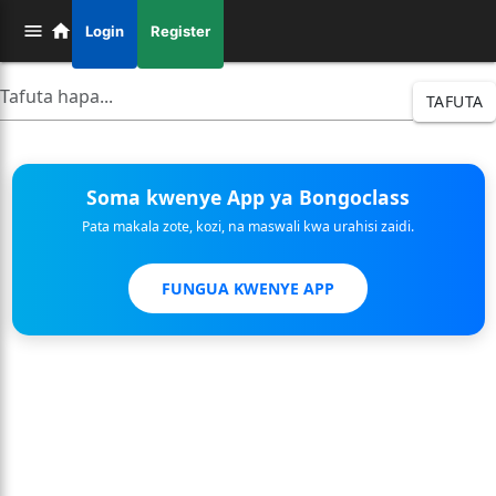
Login
Register
TAFUTA
Soma kwenye App ya Bongoclass
Pata makala zote, kozi, na maswali kwa urahisi zaidi.
FUNGUA KWENYE APP