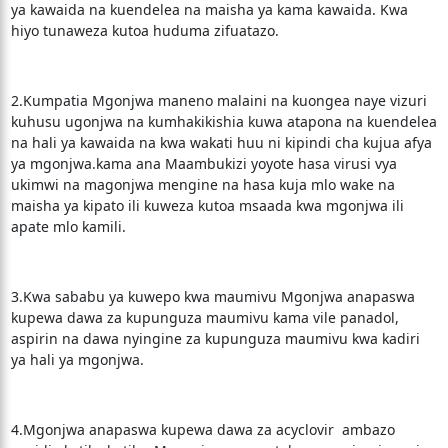
ya kawaida na kuendelea na maisha ya kama kawaida. Kwa
hiyo tunaweza kutoa huduma zifuatazo.
2.Kumpatia Mgonjwa maneno malaini na kuongea naye vizuri
kuhusu ugonjwa na kumhakikishia kuwa atapona na kuendelea
na hali ya kawaida na kwa wakati huu ni kipindi cha kujua afya
ya mgonjwa.kama ana Maambukizi yoyote hasa virusi vya
ukimwi na magonjwa mengine na hasa kuja mlo wake na
maisha ya kipato ili kuweza kutoa msaada kwa mgonjwa ili
apate mlo kamili.
3.Kwa sababu ya kuwepo kwa maumivu Mgonjwa anapaswa
kupewa dawa za kupunguza maumivu kama vile panadol,
aspirin na dawa nyingine za kupunguza maumivu kwa kadiri
ya hali ya mgonjwa.
4.Mgonjwa anapaswa kupewa dawa za acyclovir ambazo