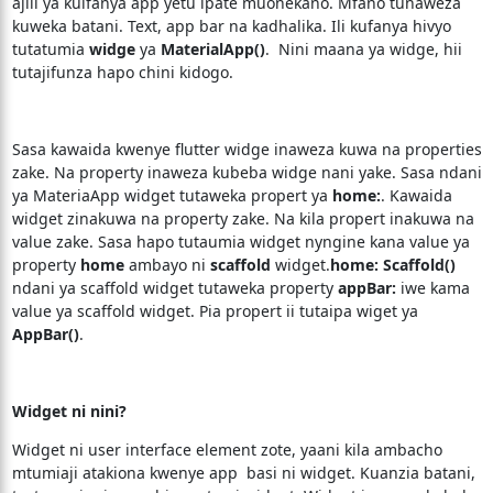
ajili ya kuifanya app yetu ipate muonekano. Mfano tunaweza
kuweka batani. Text, app bar na kadhalika. Ili kufanya hivyo
tutatumia
widge
ya
MaterialApp()
. Nini maana ya widge, hii
tutajifunza hapo chini kidogo.
Sasa kawaida kwenye flutter widge inaweza kuwa na properties
zake. Na property inaweza kubeba widge nani yake. Sasa ndani
ya MateriaApp widget tutaweka propert ya
home:
. Kawaida
widget zinakuwa na property zake. Na kila propert inakuwa na
value zake. Sasa hapo tutaumia widget nyngine kana value ya
property
home
ambayo ni
scaffold
widget.
home: Scaffold()
ndani ya scaffold widget tutaweka property
appBar:
iwe kama
value ya scaffold widget. Pia propert ii tutaipa wiget ya
AppBar()
.
Widget ni nini?
Widget ni user interface element zote, yaani kila ambacho
mtumiaji atakiona kwenye app basi ni widget. Kuanzia batani,