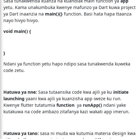
Sasa tunakwenda kuanza na kuandiak main function ya
app
yetu. Kama unakumbuka kwenye mafunzo ya Dart kuwa project
ya Dart inaanzia na
main(){}
function. Basi hata hapa ttaanza
nayo hivyo hivyo.
void main() {
}
Ndani ya function yetu hapo ndipo sasa tunakwenda kuweka
code zetu.
Hatuwa ya nne:
Sasa tutaansika code kwa ajili ya ku
initiate
launching
yaani kwa ajili ya kuanzisha app iweze ku run.
Kwenye flutter tutatumia
function
ya
runApp()
ndani yake
kutakuwa na code ambazo zitafanya kazi wakati app imerun.
Hatuwa ya tano:
sasa ni muda wa kutumia materia design kwa