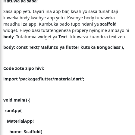
Hatuwa ya saba:
Sasa app yetu tayari ina app bar, kwahiyo sasa tunahitaji
kuweka body kwebye app yetu. Kwenye body tunaweka
maudhui za app. Kumbuka bado tupo ndani ya
scaffold
widget. Hivyo basi tutatengeneza propery nyingine ambayo ni
body.
Tutatumia widget ya
Text
ili kuweza kuandika text zetu.
body: const Text('Mafunzo ya flutter kutoka Bongoclass'),
Code zote zipo hivi:
import
'package:flutter/material.dart'
;
void
main
() {
runApp(
MaterialApp
(
home:
Scaffold
(