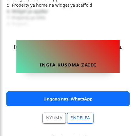
Property ya home na widget ya scaffold
Widget ya appBar
Property ya tittle
Propert...
Ingia sasa ili uweze kusoma makala hii yote.
INGIA KUSOMA ZAIDI
Ungana nasi WhatsApp
NYUMA
ENDELEA