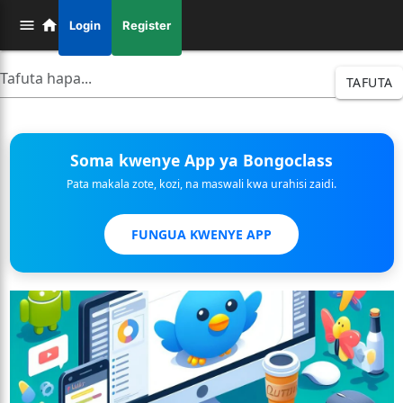
Login
Register
TAFUTA
Soma kwenye App ya Bongoclass
Pata makala zote, kozi, na maswali kwa urahisi zaidi.
FUNGUA KWENYE APP