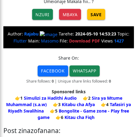
Umeionaje Makala hii.. ?
NZURI
MBAYA
SAVE
Author:
Rajabu
Tarehe:
2024-05-10 14:53:23
Topic:
Flutter
Main:
Masomo
File:
Download PDF
Views
1427
Share On:
FACEBOOK
WHATSAPP
Share follows:
0
| Unique share links followed:
0
Sponsored links
👉1
Simulizi za Hadithi Audio
👉2
Sira ya Mtume
Muhammad (s.a.w)
👉3
Kitabu cha Afya
👉4
Tafasiri ya
Riyadh Swalihina
👉5
Bongolite - Game zone - Play free
game
👉6
Kitau cha Fiqh
Post zinazofanana: