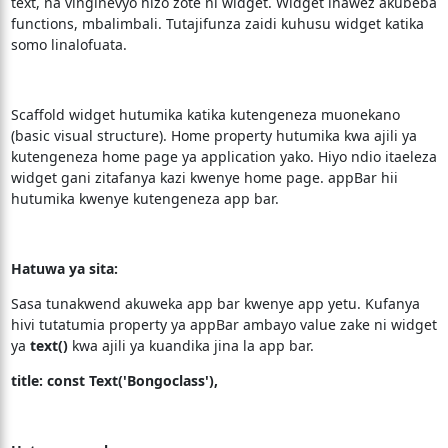
text, na vinginevyo hizo zote ni widget. Widget inawez akubeba
functions, mbalimbali. Tutajifunza zaidi kuhusu widget katika
somo linalofuata.
Scaffold widget hutumika katika kutengeneza muonekano
(basic visual structure). Home property hutumika kwa ajili ya
kutengeneza home page ya application yako. Hiyo ndio itaeleza
widget gani zitafanya kazi kwenye home page. appBar hii
hutumika kwenye kutengeneza app bar.
Hatuwa ya sita:
Sasa tunakwend akuweka app bar kwenye app yetu. Kufanya
hivi tutatumia property ya appBar ambayo value zake ni widget
ya
text()
kwa ajili ya kuandika jina la app bar.
title: const Text('Bongoclass'),