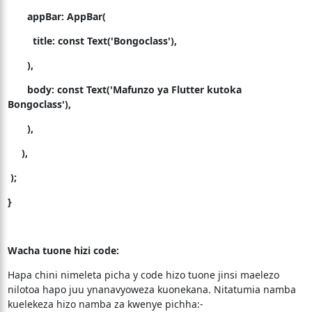
appBar:
AppBar
(
title:
const
Text
(
'Bongoclass'
),
),
body:
const
Text
(
'Mafunzo ya Flutter kutoka
Bongoclass'
),
),
),
);
}
Wacha tuone hizi code:
Hapa chini nimeleta picha y code hizo tuone jinsi maelezo
nilotoa hapo juu ynanavyoweza kuonekana. Nitatumia namba
kuelekeza hizo namba za kwenye pichha:-