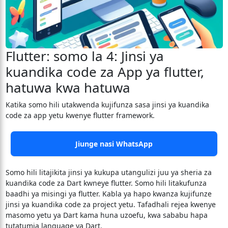
Flutter: somo la 4: Jinsi ya
kuandika code za App ya flutter,
hatuwa kwa hatuwa
Katika somo hili utakwenda kujifunza sasa jinsi ya kuandika
code za app yetu kwenye flutter framework.
Jiunge nasi WhatsApp
Somo hili litajikita jinsi ya kukupa utangulizi juu ya sheria za
kuandika code za Dart kwneye flutter. Somo hili litakufunza
baadhi ya misingi ya flutter. Kabla ya hapo kwanza kujifunze
jinsi ya kuandika code za project yetu. Tafadhali rejea kwenye
masomo yetu ya Dart kama huna uzoefu, kwa sababu hapa
tutatumia language ya Dart.