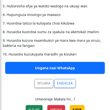
5. Huboresha afya ya watoto wadogo na ukuaji wao
6. Hupunguza misongo ya mawazo
7. Huondoa tatizo la kutopata choo kikubwa
8. Husaidia kuondoa sumu za vyakula na akemikali mwilini
9. Husaidia kuzuia maambukizi ya mara kwa mara ya virusi,
bakteria na fangasi
10. Husaidia kuzukupata maradhi ya kisukari
Ungana nasi WhatsApp
NYUMA
ENDELEA
Umeionaje Makala hii.. ?
NZURI
MBAYA
SAVE