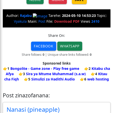
Author:
Rajabu
Tarehe:
2024-05-10 14:53:23
Topic:
Vyakula
Main:
Post
File:
Download PDF
Views
2410
Share On:
FACEBOOK
WHATSAPP
Share follows:
0
| Unique share links followed:
0
Sponsored links
👉1
Bongolite - Game zone - Play free game
👉2
Kitabu cha
Afya
👉3
Sira ya Mtume Muhammad (s.a.w)
👉4
Kitau
cha Fiqh
👉5
Simulizi za Hadithi Audio
👉6
web hosting
Post zinazofanana:
Nanasi (pineapple)