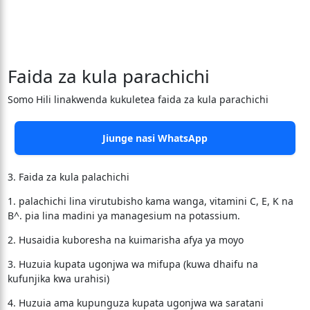
Faida za kula parachichi
Somo Hili linakwenda kukuletea faida za kula parachichi
Jiunge nasi WhatsApp
3. Faida za kula palachichi
1. palachichi lina virutubisho kama wanga, vitamini C, E, K na
B^. pia lina madini ya managesium na potassium.
2. Husaidia kuboresha na kuimarisha afya ya moyo
3. Huzuia kupata ugonjwa wa mifupa (kuwa dhaifu na
kufunjika kwa urahisi)
4. Huzuia ama kupunguza kupata ugonjwa wa saratani