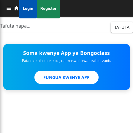
Login
Register
TAFUTA
Soma kwenye App ya Bongoclass
Pata makala zote, kozi, na maswali kwa urahisi zaidi.
FUNGUA KWENYE APP