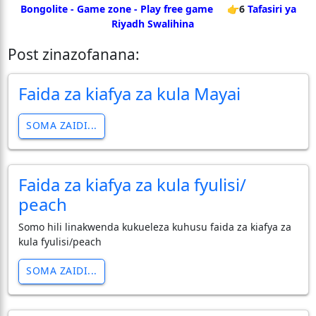
Bongolite - Game zone - Play free game
👉6
Tafasiri ya
Riyadh Swalihina
Post zinazofanana:
Faida za kiafya za kula Mayai
SOMA ZAIDI...
Faida za kiafya za kula fyulisi/
peach
Somo hili linakwenda kukueleza kuhusu faida za kiafya za
kula fyulisi/peach
SOMA ZAIDI...