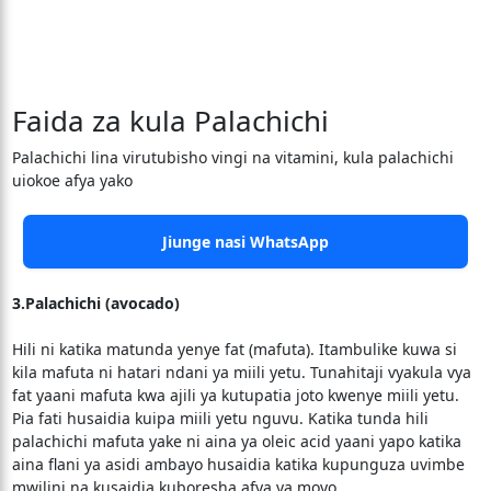
Faida za kula Palachichi
Palachichi lina virutubisho vingi na vitamini, kula palachichi
uiokoe afya yako
Jiunge nasi WhatsApp
3.Palachichi (avocado)
Hili ni katika matunda yenye fat (mafuta). Itambulike kuwa si
kila mafuta ni hatari ndani ya miili yetu. Tunahitaji vyakula vya
fat yaani mafuta kwa ajili ya kutupatia joto kwenye miili yetu.
Pia fati husaidia kuipa miili yetu nguvu. Katika tunda hili
palachichi mafuta yake ni aina ya oleic acid yaani yapo katika
aina flani ya asidi ambayo husaidia katika kupunguza uvimbe
mwilini na kusaidia kuboresha afya ya moyo.