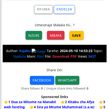
NYUMA
ENDELEA
Umeionaje Makala hii.. ?
NZURI
MBAYA
SAVE
Author:
Rajabu
Tarehe:
2024-05-10 14:53:23
Topic:
Vyakula
Main:
Post
File:
Download PDF
Views
3437
Share On:
FACEBOOK
WHATSAPP
Share follows:
0
| Unique share links followed:
0
Sponsored links
👉1
Dua za Mitume na Manabii
👉2
Kitabu cha Afya
👉3
web hosting
👉4
Sira ya Mtume Muhammad (s.a.w)
👉5