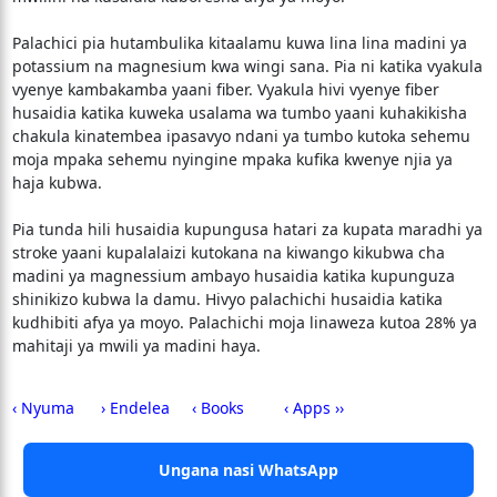
Palachici pia hutambulika kitaalamu kuwa lina lina madini ya
potassium na magnesium kwa wingi sana. Pia ni katika vyakula
vyenye kambakamba yaani fiber. Vyakula hivi vyenye fiber
husaidia katika kuweka usalama wa tumbo yaani kuhakikisha
chakula kinatembea ipasavyo ndani ya tumbo kutoka sehemu
moja mpaka sehemu nyingine mpaka kufika kwenye njia ya
haja kubwa.
Pia tunda hili husaidia kupungusa hatari za kupata maradhi ya
stroke yaani kupalalaizi kutokana na kiwango kikubwa cha
madini ya magnessium ambayo husaidia katika kupunguza
shinikizo kubwa la damu. Hivyo palachichi husaidia katika
kudhibiti afya ya moyo. Palachichi moja linaweza kutoa 28% ya
mahitaji ya mwili ya madini haya.
‹ Nyuma
› Endelea
‹ Books
‹ Apps ››
Ungana nasi WhatsApp