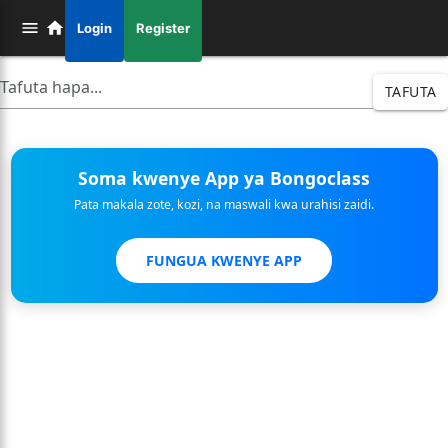
Login
Register
TAFUTA
Soma kwenye App ya Bongoclass
Pata makala zote, kozi, na maswali kwa urahisi zaidi.
FUNGUA KWENYE APP