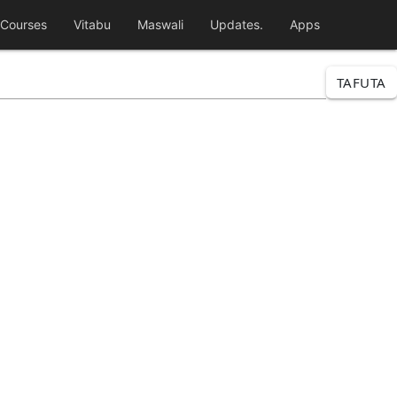
Courses
Vitabu
Maswali
Updates.
Apps
TAFUTA