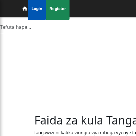
Login
Register
Faida za kula Tang
tangawizi ni katika viungio vya mboga vyenye faid