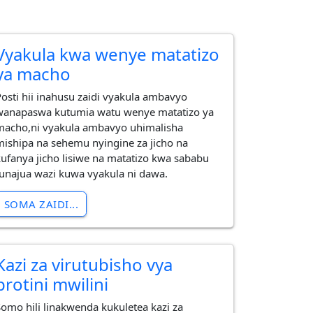
Vyakula kwa wenye matatizo
ya macho
Posti hii inahusu zaidi vyakula ambavyo
wanapaswa kutumia watu wenye matatizo ya
macho,ni vyakula ambavyo uhimalisha
mishipa na sehemu nyingine za jicho na
kufanya jicho lisiwe na matatizo kwa sababu
tunajua wazi kuwa vyakula ni dawa.
SOMA ZAIDI...
Kazi za virutubisho vya
protini mwilini
Somo hili linakwenda kukuletea kazi za