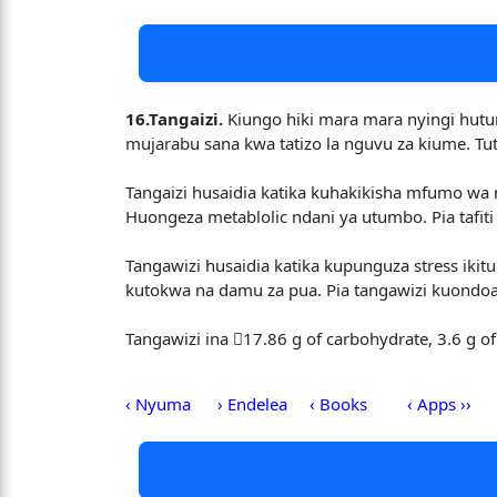
16.Tangaizi.
Kiungo hiki mara mara nyingi hutu
mujarabu sana kwa tatizo la nguvu za kiume. Tut
Tangaizi husaidia katika kuhakikisha mfumo wa 
Huongeza metablolic ndani ya utumbo. Pia tafiti
Tangawizi husaidia katika kupunguza stress ikit
kutokwa na damu za pua. Pia tangawizi kuondoa
Tangawizi ina 17.86 g of carbohydrate, 3.6 g of
‹ Nyuma
› Endelea
‹ Books
‹ Apps ››