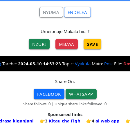
NYUMA
ENDELEA
Umeionaje Makala hii.. ?
NZURI
MBAYA
SAVE
Tarehe:
2024-05-10 14:53:23
Topic:
Vyakula
Main:
Post
File:
Do
Share On:
FACEBOOK
WHATSAPP
Share follows:
0
| Unique share links followed:
0
Sponsored links
rasa kiganjani
👉3
Kitau cha Fiqh
👉4
ai web app
