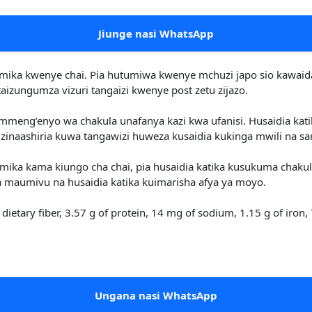
Jiunge nasi WhatsApp
mika kwenye chai. Pia hutumiwa kwenye mchuzi japo sio kawaida.
aizungumza vizuri tangaizi kwenye post zetu zijazo.
mmeng’enyo wa chakula unafanya kazi kwa ufanisi. Husaidia kat
 zinaashiria kuwa tangawizi huweza kusaidia kukinga mwili na sa
umika kama kiungo cha chai, pia husaidia katika kusukuma chakul
 maumivu na husaidia katika kuimarisha afya ya moyo.
 dietary fiber, 3.57 g of protein, 14 mg of sodium, 1.15 g of iro
Ungana nasi WhatsApp