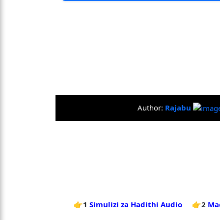
Author:
Rajabu
👉1
Simulizi za Hadithi Audio
👉2
Mad