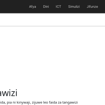
Afya
Dini
ICT
Simulizi
Jifunze
awizi
a, pia ni kinywaji, zijuwe leo faida za tangawizi