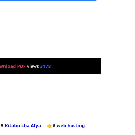
wnload PDF
Views
3178
5
Kitabu cha Afya
👉6
web hosting