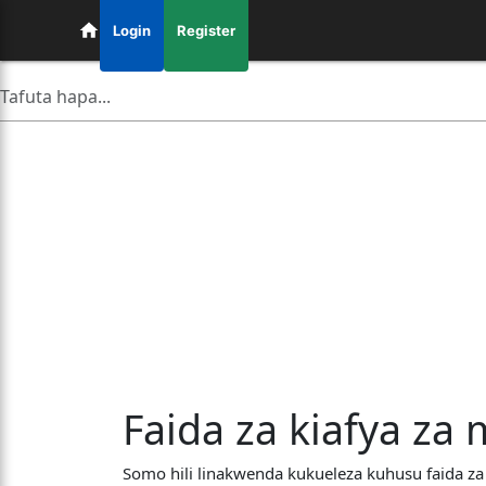
Login
Register
Faida za kiafya za
Somo hili linakwenda kukueleza kuhusu faida za