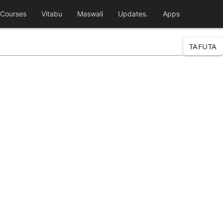
Courses
Vitabu
Maswali
Updates.
Apps
TAFUTA