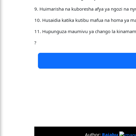
9. Huimarisha na kuboresha afya ya ngozi na n
10. Husaidia katika kutibu mafua na homa ya m
11. Hupunguza maumivu ya chango la kinamam
?
Author:
Rajabu