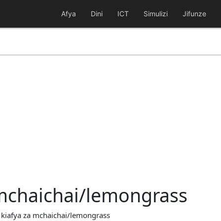
Afya
Dini
ICT
Simulizi
Jifunze
 mchaichai/lemongrass
 kiafya za mchaichai/lemongrass