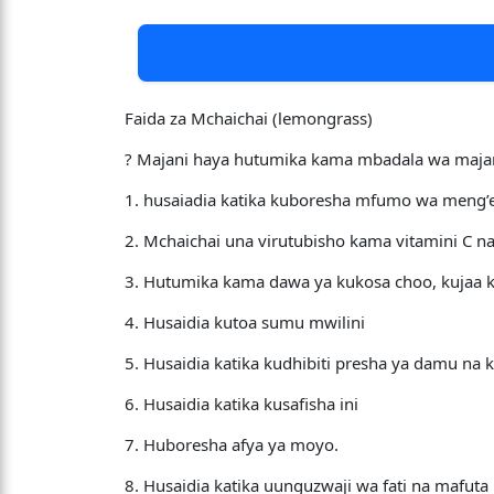
Faida za Mchaichai (lemongrass)
? Majani haya hutumika kama mbadala wa majani 
1. husaiadia katika kuboresha mfumo wa meng’
2. Mchaichai una virutubisho kama vitamini C na
3. Hutumika kama dawa ya kukosa choo, kujaa 
4. Husaidia kutoa sumu mwilini
5. Husaidia katika kudhibiti presha ya damu na 
6. Husaidia katika kusafisha ini
7. Huboresha afya ya moyo.
8. Husaidia katika uunguzwaji wa fati na mafuta