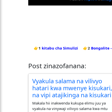
👉1
kitabu cha Simulizi
👉2
Bongolite 
Post zinazofanana:
Vyakula salama na vilivyo
hatari kwa mwenye kisukari
na vipi atajikinga na kisukari
Makala hii inakwenda kukupa elimu juu ya
vyakula na vinywaji vilivyo salama kwa mtu