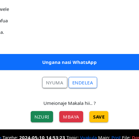
ywele
afua
a.
Ungana nasi WhatsApp
NYUMA
ENDELEA
Umeionaje Makala hii.. ?
NZURI
MBAYA
SAVE
Tarehe:
2024-05-10 14:53:23
Topic:
Vyakula
Main:
Post
File:
Do