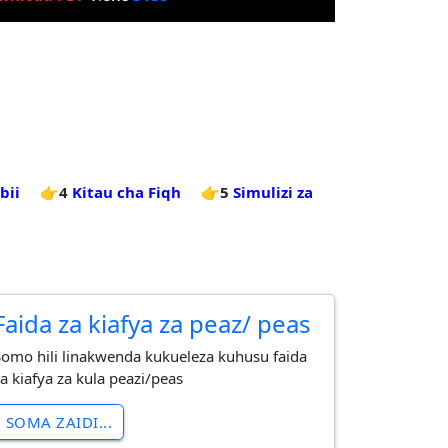
bii
👉4
Kitau cha Fiqh
👉5
Simulizi za
Faida za kiafya za peaz/ peas
Somo hili linakwenda kukueleza kuhusu faida
za kiafya za kula peazi/peas
SOMA ZAIDI...