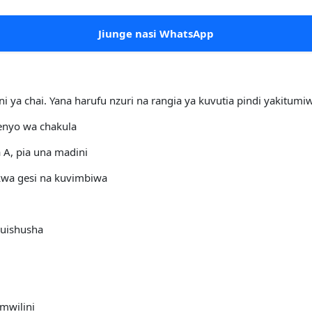
Jiunge nasi WhatsApp
ya chai. Yana harufu nzuri na rangia ya kuvutia pindi yakitum
enyo wa chakula
 A, pia una madini
kwa gesi na kuvimbiwa
kuishusha
 mwilini