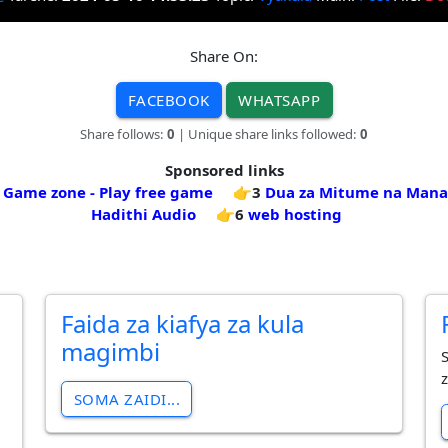
Share On:
FACEBOOK
WHATSAPP
Share follows:
0
| Unique share links followed:
0
Sponsored links
- Game zone - Play free game
👉3
Dua za Mitume na Mana
Hadithi Audio
👉6
web hosting
Faida za kiafya za kula
,
magimbi
SOMA ZAIDI...