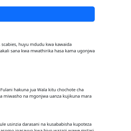
s scabies, huyu mdudu kwa kawaida
akali sana kwa mwathirika hasa kama ugonjwa
ulani hakuna jua Wala kitu chochote cha
wa miwasho na mgonjwa uanza kujikuna mara
ule usinzia darasani na kusababisha kupoteza
masomo ipasavyo kwa hiyo wazazi wawe mstari