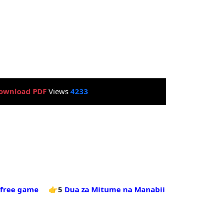
ownload PDF
Views
4233
 free game
👉5
Dua za Mitume na Manabii