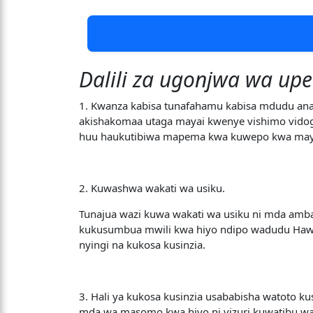
Dalili za ugonjwa wa upe
1. Kwanza kabisa tunafahamu kabisa mdudu ana
akishakomaa utaga mayai kwenye vishimo vido
huu haukutibiwa mapema kwa kuwepo kwa mayai 
2. Kuwashwa wakati wa usiku.
Tunajua wazi kuwa wakati wa usiku ni mda amba
kukusumbua mwili kwa hiyo ndipo wadudu Hawa
nyingi na kukosa kusinzia.
3. Hali ya kukosa kusinzia usababisha watoto k
mda wa masomo kwa hiyo ni vizuri kuwatibu wa