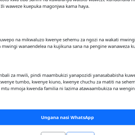
to Ili waweze kuepuka magonjwa kama haya.
akuwepo na mikwaluzo kwenye sehemu za ngozi na wakati mwin
a mwingi wanaendelea na kujikuna sana na pengine wanaweza k
ali za mwili, pindi maambukizi yanapozidi yanasababisha ku
 kwenye tumbo, kwenye kiuno, kwenye chuchu za matiti na sehem
 kwa mtu mmoja kwenda familia ni lazima atawaambukiza na wengi
Ungana nasi WhatsApp