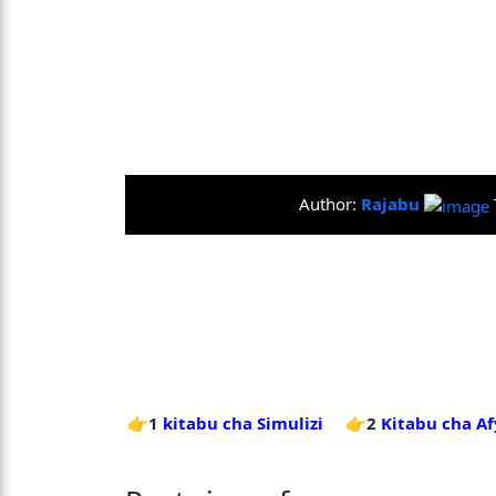
Author:
Rajabu
👉1
kitabu cha Simulizi
👉2
Kitabu cha Af