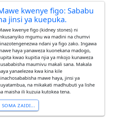
Mawe kwenye figo: Sababu
na jinsi ya kuepuka.
​Mawe kwenye figo (kidney stones) ni
mkusanyiko mgumu wa madini na chumvi
zinazotengenezwa ndani ya figo zako. Ingawa
mawe haya yanaweza kuonekana madogo,
kupita kwao kupitia njia ya mkojo kunaweza
kusababisha maumivu makali sana. Makala
haya yanaelezea kwa kina kile
kinachosababisha mawe haya, jinsi ya
kuyatambua, na mikakati madhubuti ya lishe
na maisha ili kuzuia kutokea tena.
SOMA ZAIDI...