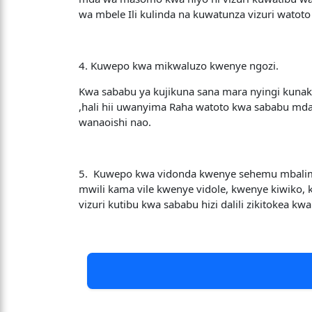
wa mbele Ili kulinda na kuwatunza vizuri wato
4. Kuwepo kwa mikwaluzo kwenye ngozi.
Kwa sababu ya kujikuna sana mara nyingi kun
,hali hii uwanyima Raha watoto kwa sababu md
wanaoishi nao.
5. Kuwepo kwa vidonda kwenye sehemu mbalimb
mwili kama vile kwenye vidole, kwenye kiwiko,
vizuri kutibu kwa sababu hizi dalili zikitokea