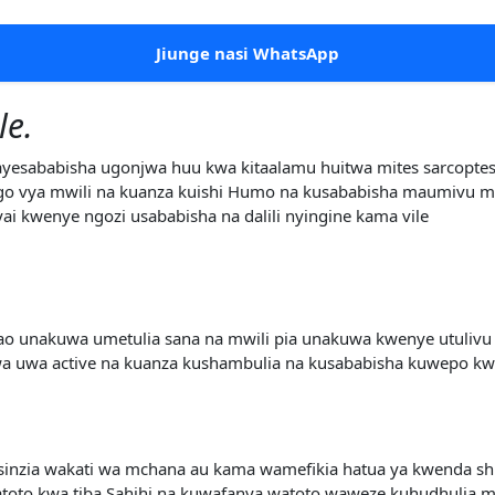
Jiunge nasi WhatsApp
le.
yesababisha ugonjwa huu kwa kitaalamu huitwa mites sarcopte
go vya mwili na kuanza kuishi Humo na kusababisha maumivu m
kwenye ngozi usababisha na dalili nyingine kama vile
o unakuwa umetulia sana na mwili pia unakuwa kwenye utulivu F
 uwa active na kuanza kushambulia na kusababisha kuwepo k
usinzia wakati wa mchana au kama wamefikia hatua ya kwenda sh
toto kwa tiba Sahihi na kuwafanya watoto waweze kuhudhulia 