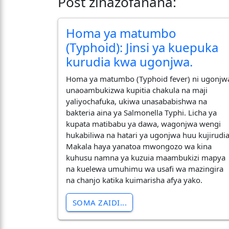
Post zinazofanana:
Homa ya matumbo
(Typhoid): Jinsi ya kuepuka
kurudia kwa ugonjwa.
​Homa ya matumbo (Typhoid fever) ni ugonjw
unaoambukizwa kupitia chakula na maji
yaliyochafuka, ukiwa unasababishwa na
bakteria aina ya Salmonella Typhi. Licha ya
kupata matibabu ya dawa, wagonjwa wengi
hukabiliwa na hatari ya ugonjwa huu kujirudia
Makala haya yanatoa mwongozo wa kina
kuhusu namna ya kuzuia maambukizi mapya
na kuelewa umuhimu wa usafi wa mazingira
na chanjo katika kuimarisha afya yako.
SOMA ZAIDI...