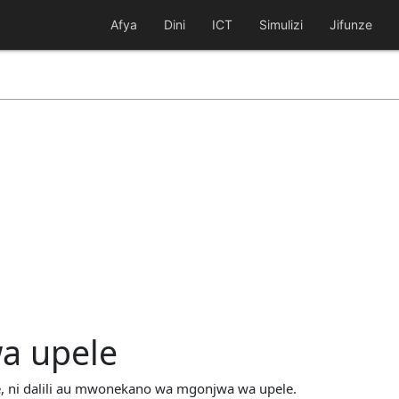
Afya
Dini
ICT
Simulizi
Jifunze
wa upele
ele, ni dalili au mwonekano wa mgonjwa wa upele.