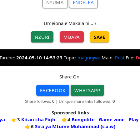
NYUMA
ENDELEA
Umeionaje Makala hii.. ?
NZURI
MBAYA
SAVE
Tarehe:
2024-05-10 14:53:23
Topic:
magonjwa
Main:
Post
File:
D
Share On:
FACEBOOK
WHATSAPP
Share follows:
0
| Unique share links followed:
0
Sponsored links
ya
👉3
Kitau cha Fiqh
👉4
Bongolite - Game zone - Play
👉6
Sira ya Mtume Muhammad (s.a.w)