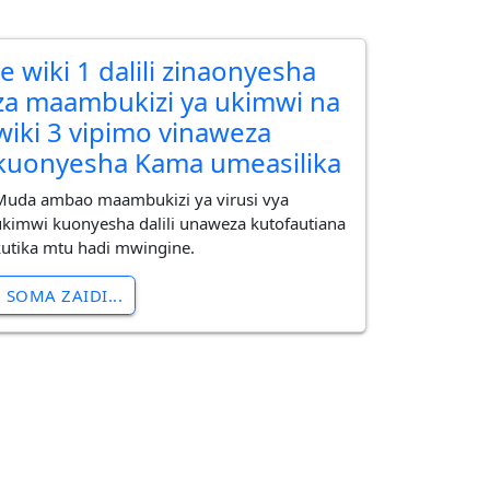
Je wiki 1 dalili zinaonyesha
za maambukizi ya ukimwi na
wiki 3 vipimo vinaweza
kuonyesha Kama umeasilika
Muda ambao maambukizi ya virusi vya
ukimwi kuonyesha dalili unaweza kutofautiana
kutika mtu hadi mwingine.
SOMA ZAIDI...