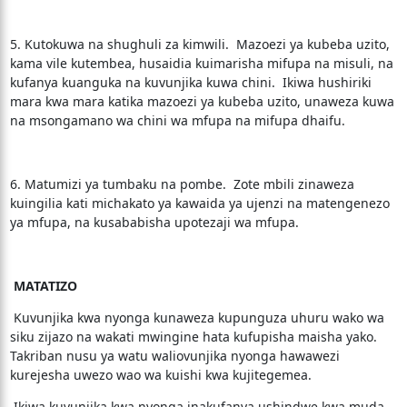
5. Kutokuwa na shughuli za kimwili. Mazoezi ya kubeba uzito,
kama vile kutembea, husaidia kuimarisha mifupa na misuli, na
kufanya kuanguka na kuvunjika kuwa chini. Ikiwa hushiriki
mara kwa mara katika mazoezi ya kubeba uzito, unaweza kuwa
na msongamano wa chini wa mfupa na mifupa dhaifu.
6. Matumizi ya tumbaku na pombe. Zote mbili zinaweza
kuingilia kati michakato ya kawaida ya ujenzi na matengenezo
ya mfupa, na kusababisha upotezaji wa mfupa.
MATATIZO
Kuvunjika kwa nyonga kunaweza kupunguza uhuru wako wa
siku zijazo na wakati mwingine hata kufupisha maisha yako.
Takriban nusu ya watu waliovunjika nyonga hawawezi
kurejesha uwezo wao wa kuishi kwa kujitegemea.
Ikiwa kuvunjika kwa nyonga inakufanya ushindwe kwa muda