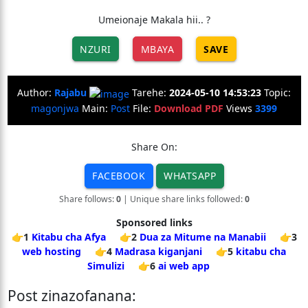
Umeionaje Makala hii.. ?
NZURI
MBAYA
SAVE
Author:
Rajabu
Tarehe:
2024-05-10 14:53:23
Topic:
magonjwa
Main:
Post
File:
Download PDF
Views
3399
Share On:
FACEBOOK
WHATSAPP
Share follows:
0
| Unique share links followed:
0
Sponsored links
👉1
Kitabu cha Afya
👉2
Dua za Mitume na Manabii
👉3
web hosting
👉4
Madrasa kiganjani
👉5
kitabu cha
Simulizi
👉6
ai web app
Post zinazofanana: