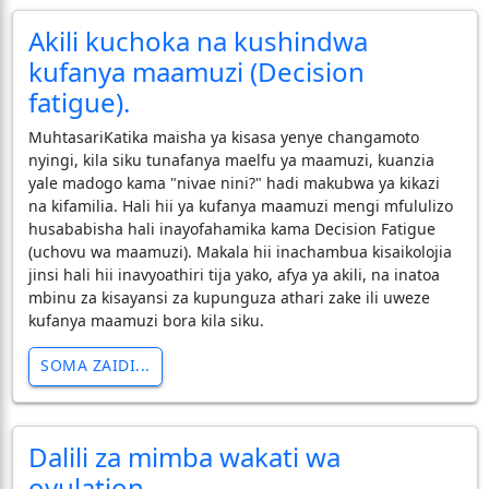
Akili kuchoka na kushindwa
kufanya maamuzi (Decision
fatigue).
​Muhtasari ​Katika maisha ya kisasa yenye changamoto
nyingi, kila siku tunafanya maelfu ya maamuzi, kuanzia
yale madogo kama "nivae nini?" hadi makubwa ya kikazi
na kifamilia. Hali hii ya kufanya maamuzi mengi mfululizo
husababisha hali inayofahamika kama Decision Fatigue
(uchovu wa maamuzi). Makala hii inachambua kisaikolojia
jinsi hali hii inavyoathiri tija yako, afya ya akili, na inatoa
mbinu za kisayansi za kupunguza athari zake ili uweze
kufanya maamuzi bora kila siku.
SOMA ZAIDI...
Dalili za mimba wakati wa
ovulation