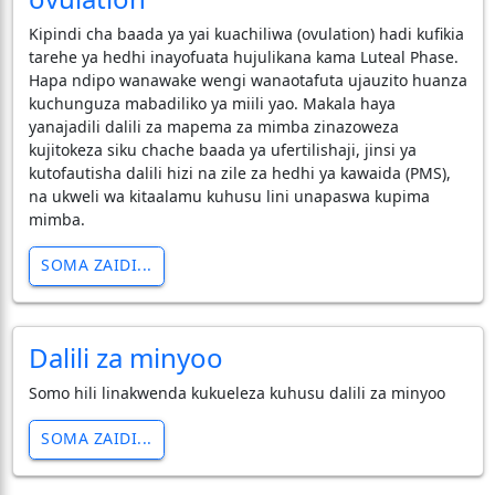
​Kipindi cha baada ya yai kuachiliwa (ovulation) hadi kufikia
tarehe ya hedhi inayofuata hujulikana kama Luteal Phase.
Hapa ndipo wanawake wengi wanaotafuta ujauzito huanza
kuchunguza mabadiliko ya miili yao. Makala haya
yanajadili dalili za mapema za mimba zinazoweza
kujitokeza siku chache baada ya ufertilishaji, jinsi ya
kutofautisha dalili hizi na zile za hedhi ya kawaida (PMS),
na ukweli wa kitaalamu kuhusu lini unapaswa kupima
mimba.
SOMA ZAIDI...
Dalili za minyoo
Somo hili linakwenda kukueleza kuhusu dalili za minyoo
SOMA ZAIDI...