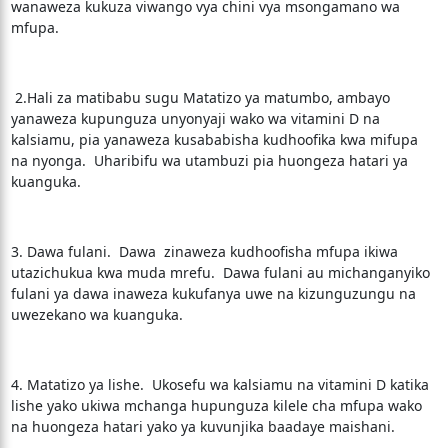
wanaweza kukuza viwango vya chini vya msongamano wa
mfupa.
2.Hali za matibabu sugu Matatizo ya matumbo, ambayo
yanaweza kupunguza unyonyaji wako wa vitamini D na
kalsiamu, pia yanaweza kusababisha kudhoofika kwa mifupa
na nyonga. Uharibifu wa utambuzi pia huongeza hatari ya
kuanguka.
3. Dawa fulani. Dawa zinaweza kudhoofisha mfupa ikiwa
utazichukua kwa muda mrefu. Dawa fulani au michanganyiko
fulani ya dawa inaweza kukufanya uwe na kizunguzungu na
uwezekano wa kuanguka.
4. Matatizo ya lishe. Ukosefu wa kalsiamu na vitamini D katika
lishe yako ukiwa mchanga hupunguza kilele cha mfupa wako
na huongeza hatari yako ya kuvunjika baadaye maishani.