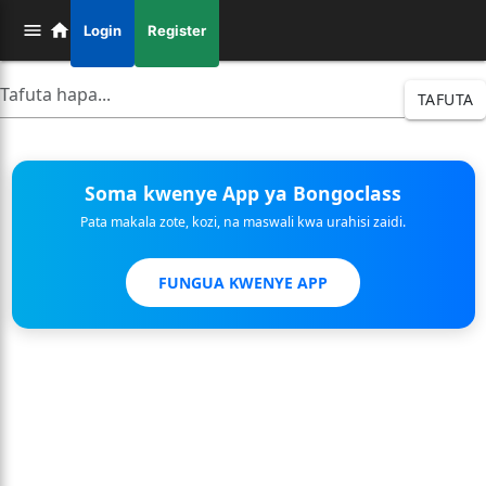
Login
Register
TAFUTA
Soma kwenye App ya Bongoclass
Pata makala zote, kozi, na maswali kwa urahisi zaidi.
FUNGUA KWENYE APP