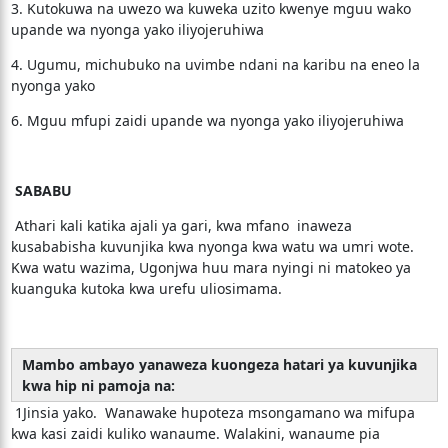
3. Kutokuwa na uwezo wa kuweka uzito kwenye mguu wako
upande wa nyonga yako iliyojeruhiwa
4. Ugumu, michubuko na uvimbe ndani na karibu na eneo la
nyonga yako
6. Mguu mfupi zaidi upande wa nyonga yako iliyojeruhiwa
SABABU
Athari kali katika ajali ya gari, kwa mfano inaweza
kusababisha kuvunjika kwa nyonga kwa watu wa umri wote.
Kwa watu wazima, Ugonjwa huu mara nyingi ni matokeo ya
kuanguka kutoka kwa urefu uliosimama.
Mambo ambayo yanaweza kuongeza hatari ya kuvunjika
kwa hip ni pamoja na:
1Jinsia yako. Wanawake hupoteza msongamano wa mifupa
kwa kasi zaidi kuliko wanaume. Walakini, wanaume pia