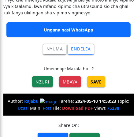
vya kitaalamu. kwa mfano kipimo cha utrasound sio cha ghali
kukifanya ukilinganisha vipimo vinginevyo.
Ungana nasi WhatsApp
NYUMA
ENDELEA
Umeionaje Makala hii.. ?
NZURI
MBAYA
SAVE
Author:
Rajabu
Tarehe:
2024-05-10 14:53:23
Topic:
Uzazi
Main:
Post
File:
Download PDF
Views
75238
Share On: