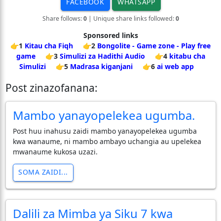
FACEBOOK
WHATSAPP
Share follows:
0
| Unique share links followed:
0
Sponsored links
👉1
Kitau cha Fiqh
👉2
Bongolite - Game zone - Play free
game
👉3
Simulizi za Hadithi Audio
👉4
kitabu cha
Simulizi
👉5
Madrasa kiganjani
👉6
ai web app
Post zinazofanana:
Mambo yanayopelekea ugumba.
Post huu inahusu zaidi mambo yanayopelekea ugumba
kwa wanaume, ni mambo ambayo uchangia au upelekea
mwanaume kukosa uzazi.
SOMA ZAIDI...
Dalili za Mimba ya Siku 7 kwa