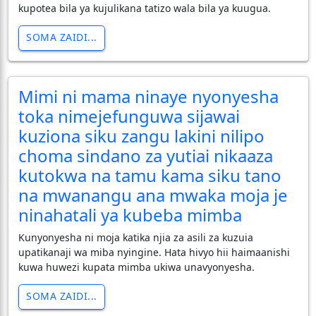
kupotea bila ya kujulikana tatizo wala bila ya kuugua.
SOMA ZAIDI...
Mimi ni mama ninaye nyonyesha
toka nimejefunguwa sijawai
kuziona siku zangu lakini nilipo
choma sindano za yutiai nikaaza
kutokwa na tamu kama siku tano
na mwanangu ana mwaka moja je
ninahatali ya kubeba mimba
Kunyonyesha ni moja katika njia za asili za kuzuia
upatikanaji wa miba nyingine. Hata hivyo hii haimaanishi
kuwa huwezi kupata mimba ukiwa unavyonyesha.
SOMA ZAIDI...