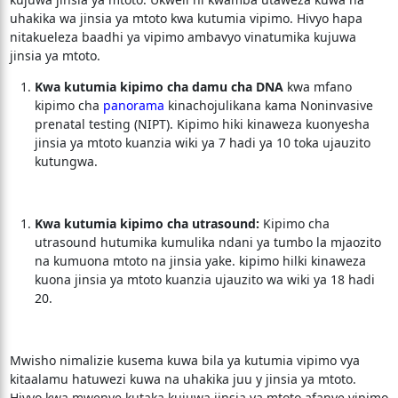
uhakika wa jinsia ya mtoto kwa kutumia vipimo. Hivyo hapa
nitakueleza baadhi ya vipimo ambavyo vinatumika kujuwa
jinsia ya mtoto.
Kwa kutumia kipimo cha damu cha DNA
kwa mfano
kipimo cha
panorama
kinachojulikana kama Noninvasive
prenatal testing (NIPT). Kipimo hiki kinaweza kuonyesha
jinsia ya mtoto kuanzia wiki ya 7 hadi ya 10 toka ujauzito
kutungwa.
Kwa kutumia kipimo cha utrasound:
Kipimo cha
utrasound hutumika kumulika ndani ya tumbo la mjaozito
na kumuona mtoto na jinsia yake. kipimo hilki kinaweza
kuona jinsia ya mtoto kuanzia ujauzito wa wiki ya 18 hadi
20.
Mwisho nimalizie kusema kuwa bila ya kutumia vipimo vya
kitaalamu hatuwezi kuwa na uhakika juu y jinsia ya mtoto.
Hivyo kwa mwenye kutaka kujuwa jinsia ya mtoto afanye vipimo