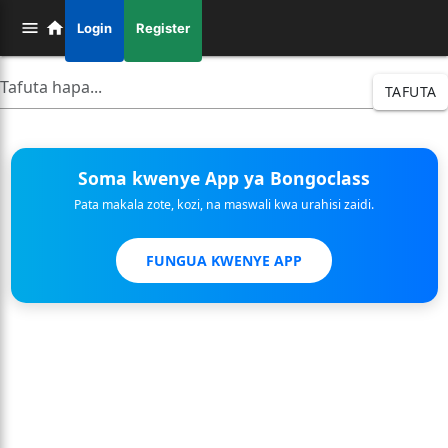
Login
Register
TAFUTA
Soma kwenye App ya Bongoclass
Pata makala zote, kozi, na maswali kwa urahisi zaidi.
FUNGUA KWENYE APP