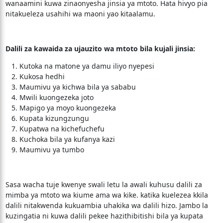
wanaamini kuwa zinaonyesha jinsia ya mtoto. Hata hivyo pia
nitakueleza usahihi wa maoni yao kitaalamu.
Dalili za kawaida za ujauzito wa mtoto bila kujali jinsia:
Kutoka na matone ya damu iliyo nyepesi
Kukosa hedhi
Maumivu ya kichwa bila ya sababu
Mwili kuongezeka joto
Mapigo ya moyo kuongezeka
Kupata kizungzungu
Kupatwa na kichefuchefu
Kuchoka bila ya kufanya kazi
Maumivu ya tumbo
Sasa wacha tuje kwenye swali letu la awali kuhusu dalili za
mimba ya mtoto wa kiume ama wa kike. katika kuelezea kkila
dalili nitakwenda kukuambia uhakika wa dalili hizo. Jambo la
kuzingatia ni kuwa dalili pekee hazithibitishi bila ya kupata