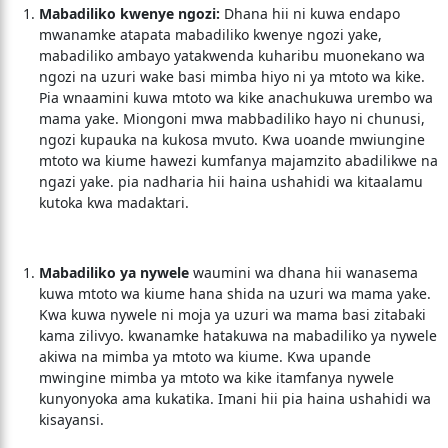
Mabadiliko kwenye ngozi:
Dhana hii ni kuwa endapo
mwanamke atapata mabadiliko kwenye ngozi yake,
mabadiliko ambayo yatakwenda kuharibu muonekano wa
ngozi na uzuri wake basi mimba hiyo ni ya mtoto wa kike.
Pia wnaamini kuwa mtoto wa kike anachukuwa urembo wa
mama yake. Miongoni mwa mabbadiliko hayo ni chunusi,
ngozi kupauka na kukosa mvuto. Kwa uoande mwiungine
mtoto wa kiume hawezi kumfanya majamzito abadilikwe na
ngazi yake. pia nadharia hii haina ushahidi wa kitaalamu
kutoka kwa madaktari.
Mabadiliko ya nywele
waumini wa dhana hii wanasema
kuwa mtoto wa kiume hana shida na uzuri wa mama yake.
Kwa kuwa nywele ni moja ya uzuri wa mama basi zitabaki
kama zilivyo. kwanamke hatakuwa na mabadiliko ya nywele
akiwa na mimba ya mtoto wa kiume. Kwa upande
mwingine mimba ya mtoto wa kike itamfanya nywele
kunyonyoka ama kukatika. Imani hii pia haina ushahidi wa
kisayansi.