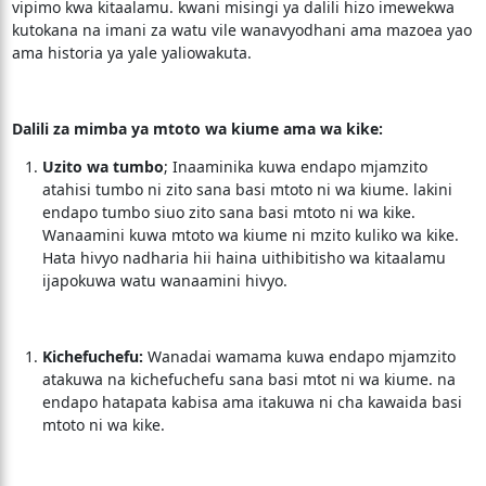
vipimo kwa kitaalamu. kwani misingi ya dalili hizo imewekwa
kutokana na imani za watu vile wanavyodhani ama mazoea yao
ama historia ya yale yaliowakuta.
Dalili za mimba ya mtoto wa kiume ama wa kike:
Uzito wa tumbo
; Inaaminika kuwa endapo mjamzito
atahisi tumbo ni zito sana basi mtoto ni wa kiume. lakini
endapo tumbo siuo zito sana basi mtoto ni wa kike.
Wanaamini kuwa mtoto wa kiume ni mzito kuliko wa kike.
Hata hivyo nadharia hii haina uithibitisho wa kitaalamu
ijapokuwa watu wanaamini hivyo.
Kichefuchefu:
Wanadai wamama kuwa endapo mjamzito
atakuwa na kichefuchefu sana basi mtot ni wa kiume. na
endapo hatapata kabisa ama itakuwa ni cha kawaida basi
mtoto ni wa kike.