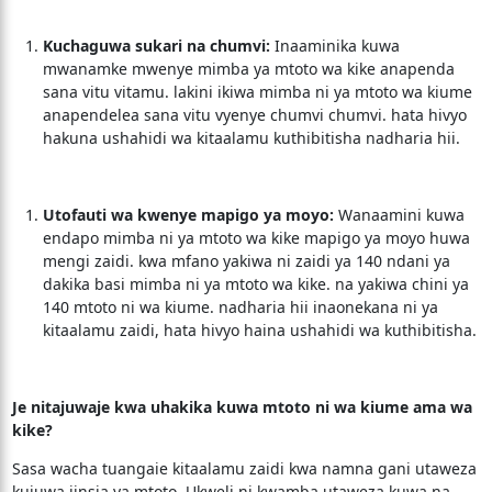
Kuchaguwa sukari na chumvi:
Inaaminika kuwa
mwanamke mwenye mimba ya mtoto wa kike anapenda
sana vitu vitamu. lakini ikiwa mimba ni ya mtoto wa kiume
anapendelea sana vitu vyenye chumvi chumvi. hata hivyo
hakuna ushahidi wa kitaalamu kuthibitisha nadharia hii.
Utofauti wa kwenye mapigo ya moyo:
Wanaamini kuwa
endapo mimba ni ya mtoto wa kike mapigo ya moyo huwa
mengi zaidi. kwa mfano yakiwa ni zaidi ya 140 ndani ya
dakika basi mimba ni ya mtoto wa kike. na yakiwa chini ya
140 mtoto ni wa kiume. nadharia hii inaonekana ni ya
kitaalamu zaidi, hata hivyo haina ushahidi wa kuthibitisha.
Je nitajuwaje kwa uhakika kuwa mtoto ni wa kiume ama wa
kike?
Sasa wacha tuangaie kitaalamu zaidi kwa namna gani utaweza
kujuwa jinsia ya mtoto. Ukweli ni kwamba utaweza kuwa na