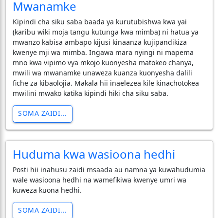
Mwanamke
Kipindi cha siku saba baada ya kurutubishwa kwa yai
(karibu wiki moja tangu kutunga kwa mimba) ni hatua ya
mwanzo kabisa ambapo kijusi kinaanza kujipandikiza
kwenye mji wa mimba. Ingawa mara nyingi ni mapema
mno kwa vipimo vya mkojo kuonyesha matokeo chanya,
mwili wa mwanamke unaweza kuanza kuonyesha dalili
fiche za kibaolojia. Makala hii inaelezea kile kinachotokea
mwilini mwako katika kipindi hiki cha siku saba.
SOMA ZAIDI...
Huduma kwa wasioona hedhi
Posti hii inahusu zaidi msaada au namna ya kuwahudumia
wale wasioona hedhi na wamefikiwa kwenye umri wa
kuweza kuona hedhi.
SOMA ZAIDI...