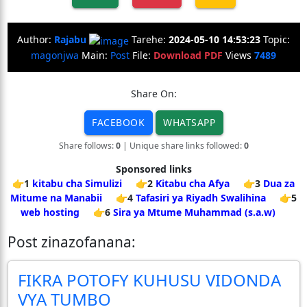
Author:
Rajabu
Tarehe:
2024-05-10 14:53:23
Topic:
magonjwa
Main:
Post
File:
Download PDF
Views
7489
Share On:
FACEBOOK
WHATSAPP
Share follows:
0
| Unique share links followed:
0
Sponsored links
👉1
kitabu cha Simulizi
👉2
Kitabu cha Afya
👉3
Dua za
Mitume na Manabii
👉4
Tafasiri ya Riyadh Swalihina
👉5
web hosting
👉6
Sira ya Mtume Muhammad (s.a.w)
Post zinazofanana:
FIKRA POTOFY KUHUSU VIDONDA
VYA TUMBO