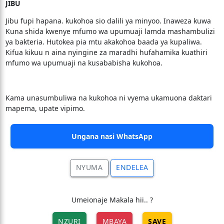
JIBU
Jibu fupi hapana. kukohoa sio dalili ya minyoo. Inaweza kuwa
Kuna shida kwenye mfumo wa upumuaji lamda mashambulizi
ya bakteria. Hutokea pia mtu akakohoa baada ya kupaliwa.
Kifua kikuu n aina nyingine za maradhi hufahamika kuathiri
mfumo wa upumuaji na kusababisha kukohoa.
Kama unasumbuliwa na kukohoa ni vyema ukamuona daktari
mapema, upate vipimo.
Ungana nasi WhatsApp
NYUMA
ENDELEA
Umeionaje Makala hii.. ?
NZURI
MBAYA
SAVE