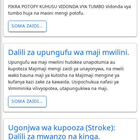
FIKRA POTOFY KUHUSU VIDONDA VYA TUMBO Vidonda vya
tumbo huja na maoni mengi potofu.
SOMA ZAIDI...
Dalili za upungufu wa maji mwilini.
Upungufu wa maji mwilini hutokea unapotumia au
kupoteza Majimaji mengi zaidi ya unayonywa, na mwili
wako hauna maji ya kutosha na Majimaji mengine ya
kufanya kazi zake za kawaida. Usipochukua nafasi ya
Vimiminika vilivyopotea, utapungukiwa na maji.
SOMA ZAIDI...
Ugonjwa wa kupooza (Stroke):
Dalili za mwanzo na kinga.