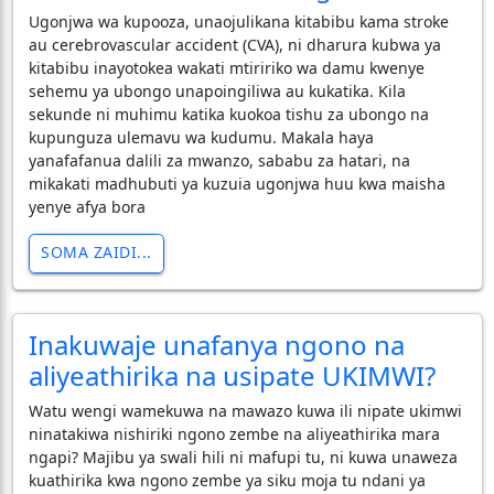
​Ugonjwa wa kupooza, unaojulikana kitabibu kama stroke
au cerebrovascular accident (CVA), ni dharura kubwa ya
kitabibu inayotokea wakati mtiririko wa damu kwenye
sehemu ya ubongo unapoingiliwa au kukatika. Kila
sekunde ni muhimu katika kuokoa tishu za ubongo na
kupunguza ulemavu wa kudumu. Makala haya
yanafafanua dalili za mwanzo, sababu za hatari, na
mikakati madhubuti ya kuzuia ugonjwa huu kwa maisha
yenye afya bora
SOMA ZAIDI...
Inakuwaje unafanya ngono na
aliyeathirika na usipate UKIMWI?
Watu wengi wamekuwa na mawazo kuwa ili nipate ukimwi
ninatakiwa nishiriki ngono zembe na aliyeathirika mara
ngapi? Majibu ya swali hili ni mafupi tu, ni kuwa unaweza
kuathirika kwa ngono zembe ya siku moja tu ndani ya