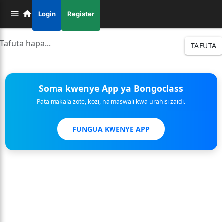
Login
Register
TAFUTA
Soma kwenye App ya Bongoclass
Pata makala zote, kozi, na maswali kwa urahisi zaidi.
FUNGUA KWENYE APP