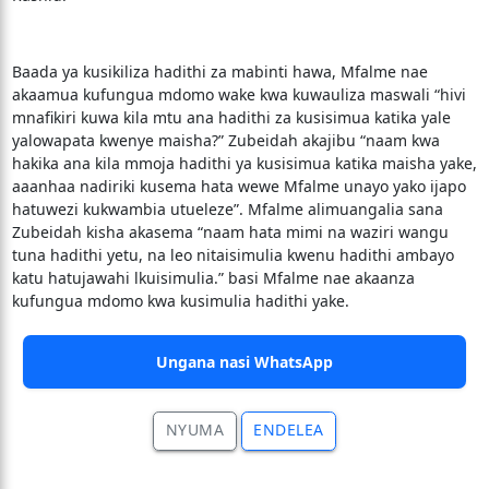
Baada ya kusikiliza hadithi za mabinti hawa, Mfalme nae
akaamua kufungua mdomo wake kwa kuwauliza maswali “hivi
mnafikiri kuwa kila mtu ana hadithi za kusisimua katika yale
yalowapata kwenye maisha?” Zubeidah akajibu “naam kwa
hakika ana kila mmoja hadithi ya kusisimua katika maisha yake,
aaanhaa nadiriki kusema hata wewe Mfalme unayo yako ijapo
hatuwezi kukwambia utueleze”. Mfalme alimuangalia sana
Zubeidah kisha akasema “naam hata mimi na waziri wangu
tuna hadithi yetu, na leo nitaisimulia kwenu hadithi ambayo
katu hatujawahi lkuisimulia.” basi Mfalme nae akaanza
kufungua mdomo kwa kusimulia hadithi yake.
Ungana nasi WhatsApp
NYUMA
ENDELEA