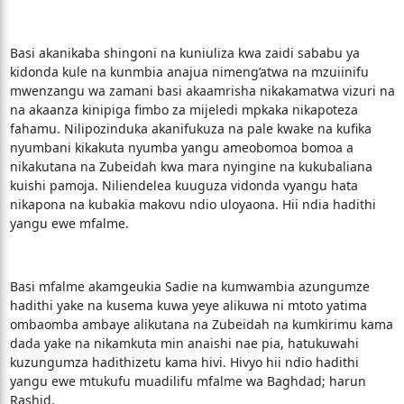
Basi akanikaba shingoni na kuniuliza kwa zaidi sababu ya
kidonda kule na kunmbia anajua nimeng’atwa na mzuiinifu
mwenzangu wa zamani basi akaamrisha nikakamatwa vizuri na
na akaanza kinipiga fimbo za mijeledi mpkaka nikapoteza
fahamu. Nilipozinduka akanifukuza na pale kwake na kufika
nyumbani kikakuta nyumba yangu ameobomoa bomoa a
nikakutana na Zubeidah kwa mara nyingine na kukubaliana
kuishi pamoja. Niliendelea kuuguza vidonda vyangu hata
nikapona na kubakia makovu ndio uloyaona. Hii ndia hadithi
yangu ewe mfalme.
Basi mfalme akamgeukia Sadie na kumwambia azungumze
hadithi yake na kusema kuwa yeye alikuwa ni mtoto yatima
ombaomba ambaye alikutana na Zubeidah na kumkirimu kama
dada yake na nikamkuta min anaishi nae pia, hatukuwahi
kuzungumza hadithizetu kama hivi. Hivyo hii ndio hadithi
yangu ewe mtukufu muadilifu mfalme wa Baghdad; harun
Rashid.