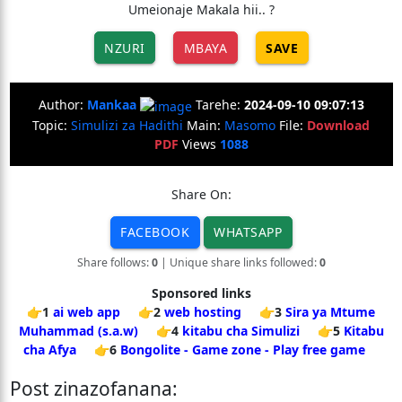
Umeionaje Makala hii.. ?
NZURI
MBAYA
SAVE
Author:
Mankaa
Tarehe:
2024-09-10 09:07:13
Topic:
Simulizi za Hadithi
Main:
Masomo
File:
Download
PDF
Views
1088
Share On:
FACEBOOK
WHATSAPP
Share follows:
0
| Unique share links followed:
0
Sponsored links
👉1
ai web app
👉2
web hosting
👉3
Sira ya Mtume
Muhammad (s.a.w)
👉4
kitabu cha Simulizi
👉5
Kitabu
cha Afya
👉6
Bongolite - Game zone - Play free game
Post zinazofanana: