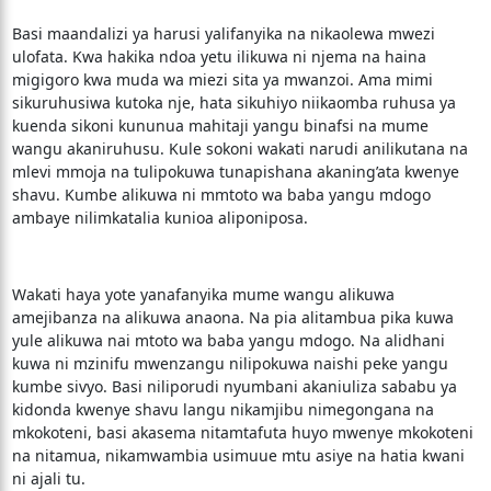
Basi maandalizi ya harusi yalifanyika na nikaolewa mwezi
ulofata. Kwa hakika ndoa yetu ilikuwa ni njema na haina
migigoro kwa muda wa miezi sita ya mwanzoi. Ama mimi
sikuruhusiwa kutoka nje, hata sikuhiyo niikaomba ruhusa ya
kuenda sikoni kununua mahitaji yangu binafsi na mume
wangu akaniruhusu. Kule sokoni wakati narudi anilikutana na
mlevi mmoja na tulipokuwa tunapishana akaning’ata kwenye
shavu. Kumbe alikuwa ni mmtoto wa baba yangu mdogo
ambaye nilimkatalia kunioa aliponiposa.
Wakati haya yote yanafanyika mume wangu alikuwa
amejibanza na alikuwa anaona. Na pia alitambua pika kuwa
yule alikuwa nai mtoto wa baba yangu mdogo. Na alidhani
kuwa ni mzinifu mwenzangu nilipokuwa naishi peke yangu
kumbe sivyo. Basi niliporudi nyumbani akaniuliza sababu ya
kidonda kwenye shavu langu nikamjibu nimegongana na
mkokoteni, basi akasema nitamtafuta huyo mwenye mkokoteni
na nitamua, nikamwambia usimuue mtu asiye na hatia kwani
ni ajali tu.