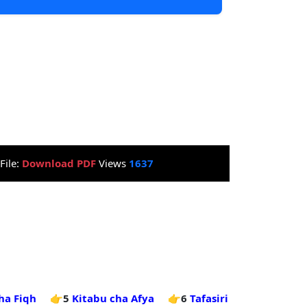
File:
Download PDF
Views
1637
ha Fiqh
👉5
Kitabu cha Afya
👉6
Tafasiri