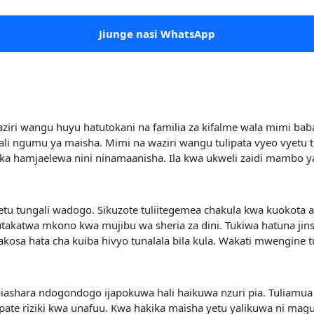
Jiunge nasi WhatsApp
ziri wangu huyu hatutokani na familia za kifalme wala mimi bab
hali ngumu ya maisha. Mimi na waziri wangu tulipata vyeo vyetu 
haka hamjaelewa nini ninamaanisha. Ila kwa ukweli zaidi mambo y
etu tungali wadogo. Sikuzote tuliitegemea chakula kwa kuokota a
katwa mkono kwa mujibu wa sheria za dini. Tukiwa hatuna jinsi y
akosa hata cha kuiba hivyo tunalala bila kula. Wakati mwengine 
biashara ndogondogo ijapokuwa hali haikuwa nzuri pia. Tuliamua p
ate riziki kwa unafuu. Kwa hakika maisha yetu yalikuwa ni ma