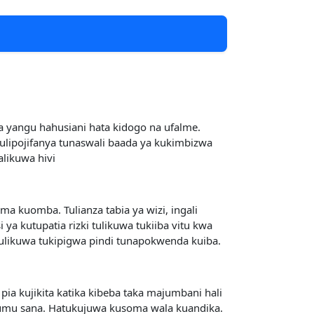
a yangu hahusiani hata kidogo na ufalme.
tulipojifanya tunaswali baada ya kukimbizwa
alikuwa hivi
ma kuomba. Tulianza tabia ya wizi, ingali
a kutupatia rizki tulikuwa tukiiba vitu kwa
tulikuwa tukipigwa pindi tunapokwenda kuiba.
ia kujikita katika kibeba taka majumbani hali
gumu sana. Hatukujuwa kusoma wala kuandika.