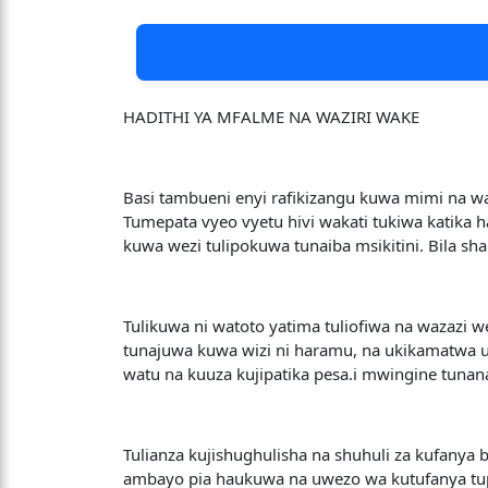
HADITHI YA MFALME NA WAZIRI WAKE
Basi tambueni enyi rafikizangu kuwa mimi na wa
Tumepata vyeo vyetu hivi wakati tukiwa katika 
kuwa wezi tulipokuwa tunaiba msikitini. Bila s
Tulikuwa ni watoto yatima tuliofiwa na wazazi w
tunajuwa kuwa wizi ni haramu, na ukikamatwa uta
watu na kuuza kujipatika pesa.i mwingine tunan
Tulianza kujishughulisha na shuhuli za kufanya 
ambayo pia haukuwa na uwezo wa kutufanya tup