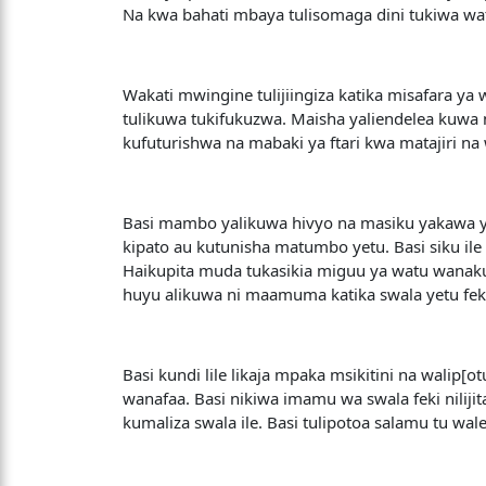
Na kwa bahati mbaya tulisomaga dini tukiwa w
Wakati mwingine tulijiingiza katika misafara ya w
tulikuwa tukifukuzwa. Maisha yaliendelea kuwa
kufuturishwa na mabaki ya ftari kwa matajiri na 
Basi mambo yalikuwa hivyo na masiku yakawa yana
kipato au kutunisha matumbo yetu. Basi siku ile
Haikupita muda tukasikia miguu ya watu wanaku
huyu alikuwa ni maamuma katika swala yetu fek
Basi kundi lile likaja mpaka msikitini na wa
wanafaa. Basi nikiwa imamu wa swala feki nilij
kumaliza swala ile. Basi tulipotoa salamu tu 