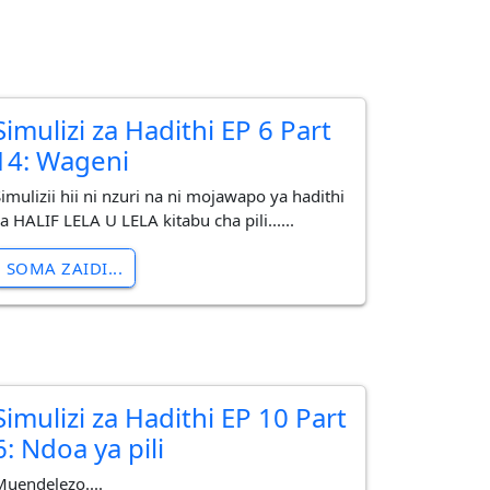
Simulizi za Hadithi EP 6 Part
14: Wageni
imulizii hii ni nzuri na ni mojawapo ya hadithi
a HALIF LELA U LELA kitabu cha pili......
SOMA ZAIDI...
Simulizi za Hadithi EP 10 Part
6: Ndoa ya pili
Muendelezo....