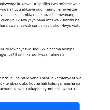
inakwenda kukatwa. Tulipofika kwa mfalme wale
awa, na huyu alikuwa ndo imamu na mwenzie
ia vile na akaniambia ninakuozesha mwanangu.
 akanijibu kuwa yeye hana mtu wa kumrithi na
 hasa awe anaswali sunnah za usiku. Hivyo watu
hukuru Mwenyezi Mungu kwa neema alonipa.
angenipa? Basi nikarudi kwa mfalme na
nchi hii na rafiki yangu huyu nikamfanya kuwa
ukitembea usiku kuona hali halisi ya maisha na
 uchunguzi wetu tukapita nyumbani kwenu. Hii