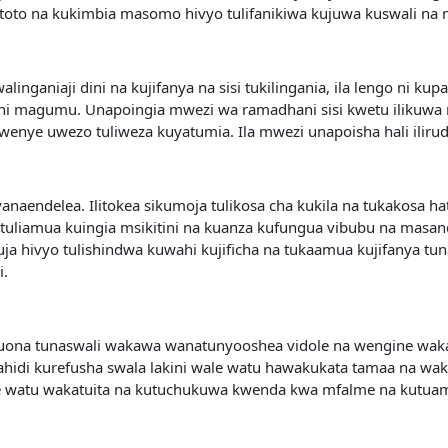
atoto na kukimbia masomo hivyo tulifanikiwa kujuwa kuswali n
alinganiaji dini na kujifanya na sisi tukilingania, ila lengo ni k
 ni magumu. Unapoingia mwezi wa ramadhani sisi kwetu ilikuwa
wenye uwezo tuliweza kuyatumia. Ila mwezi unapoisha hali ilirudi 
endelea. Ilitokea sikumoja tulikosa cha kukila na tukakosa hata
 tuliamua kuingia msikitini na kuanza kufungua vibubu na masandu
ja hivyo tulishindwa kuwahi kujificha na tukaamua kujifanya tu
i.
lip[otuona tunaswali wakawa wanatunyooshea vidole na wengine
itahidi kurefusha swala lakini wale watu hawakukata tamaa na wa
wale watu wakatuita na kutuchukuwa kwenda kwa mfalme na kutua