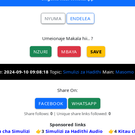
NYUMA
ENDELEA
Umeionaje Makala hii.. ?
NZURI
MBAYA
SAVE
e:
2024-09-10 09:08:18
Topic:
Simulizi za Hadithi
Main:
Masomo
Share On:
FACEBOOK
WHATSAPP
Share follows:
0
| Unique share links followed:
0
Sponsored links
 cha Simulizi
👉3
Simulizi za Hadithi Audio
👉4
Kitau c