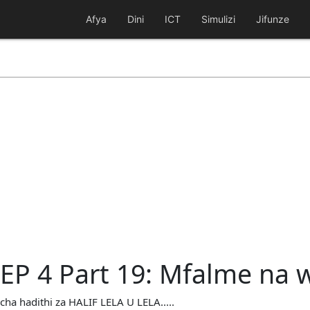
Afya
Dini
ICT
Simulizi
Jifunze
 EP 4 Part 19: Mfalme na 
cha hadithi za HALIF LELA U LELA.....