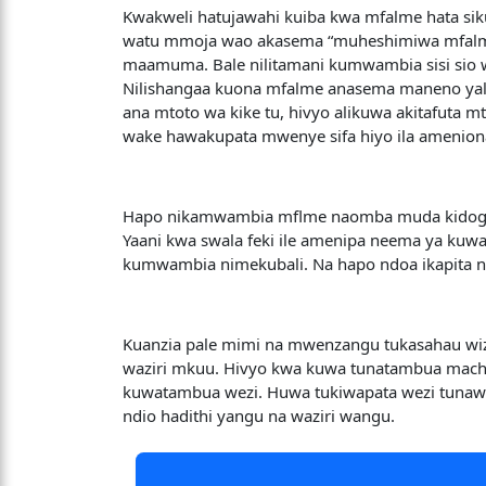
Kwakweli hatujawahi kuiba kwa mfalme hata sik
watu mmoja wao akasema “muheshimiwa mfalme 
maamuma. Bale nilitamani kumwambia sisi sio we
Nilishangaa kuona mfalme anasema maneno yale
ana mtoto wa kike tu, hivyo alikuwa akitafuta 
wake hawakupata mwenye sifa hiyo ila amenion
Hapo nikamwambia mflme naomba muda kidogo,
Yaani kwa swala feki ile amenipa neema ya kuwa
kumwambia nimekubali. Na hapo ndoa ikapita n
Kuanzia pale mimi na mwenzangu tukasahau wizi
waziri mkuu. Hivyo kwa kuwa tunatambua machung
kuwatambua wezi. Huwa tukiwapata wezi tunawap
ndio hadithi yangu na waziri wangu.