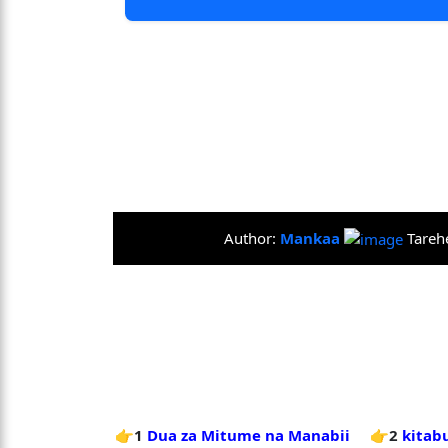
Author:
Mankaa
Tareh
👉1
Dua za Mitume na Manabii
👉2
kitabu