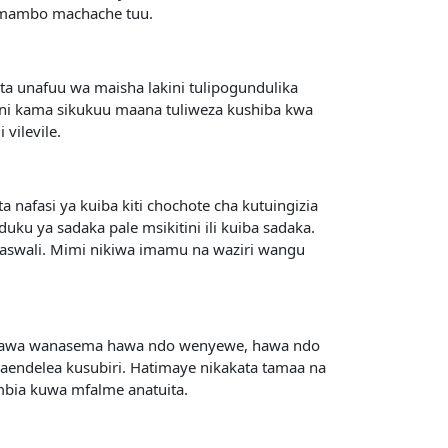
a mambo machache tuu.
upata unafuu wa maisha lakini tulipogundulika
 ni kama sikukuu maana tuliweza kushiba kwa
vilevile.
 nafasi ya kuiba kiti chochote cha kutuingizia
ku ya sadaka pale msikitini ili kuiba sadaka.
naswali. Mimi nikiwa imamu na waziri wangu
 wakawa wanasema hawa ndo wenyewe, hawa ndo
kaendelea kusubiri. Hatimaye nikakata tamaa na
mbia kuwa mfalme anatuita.