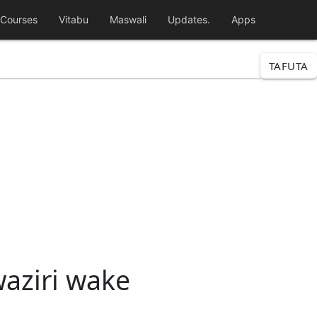
Courses
Vitabu
Maswali
Updates.
Apps
TAFUTA
waziri wake