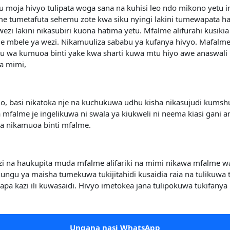
u moja hivyo tulipata woga sana na kuhisi leo ndo mikono yetu 
tumetafuta sehemu zote kwa siku nyingi lakini tumewapata h
zi lakini nikasubiri kuona hatima yetu. Mfalme alifurahi kusik
 mbele ya wezi. Nikamuuliza sababu ya kufanya hivyo. Mafalme
mtu wa kumuoa binti yake kwa sharti kuwa mtu hiyo awe anaswali
a mimi,
 basi nikatoka nje na kuchukuwa udhu kisha nikasujudi kums
 mfalme je ingelikuwa ni swala ya kiukweli ni neema kiasi gani 
a nikamuoa binti mfalme.
 na haukupita muda mfalme alifariki na mimi nikawa mfalme wa 
u ya maisha tumekuwa tukijitahidi kusaidia raia na tulikuwa t
a kazi ili kuwasaidi. Hivyo imetokea jana tulipokuwa tukifanya
Ungana nasi WhatsApp