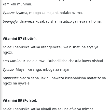
kemikali muhimu.
Vyanzo:
Nyama, mboga za majani, nafaka nzima.
Upungufu:
Unaweza kusababisha matatizo ya neva na homa.
Vitamini B7 (Biotin):
Faida:
Inahusika katika utengenezaji wa nishati na afya ya
ngozi.
Kazi Mwilini:
Kusaidia mwili kubadilisha chakula kuwa nishati.
Vyanzo:
Mayai, karanga, mboga za majani.
Upungufu:
Nadra sana, lakini inaweza kusababisha matatizo ya
ngozi na nywele.
Vitamini B9 (Folate):
Faida:
Inahusika katika ukuaji wa seli na afya ya mimba.