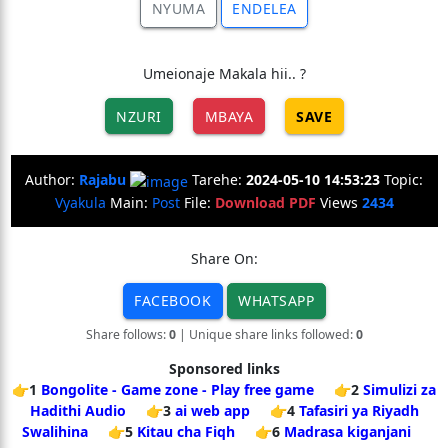
NYUMA
ENDELEA
Umeionaje Makala hii.. ?
NZURI
MBAYA
SAVE
Author:
Rajabu
Tarehe:
2024-05-10 14:53:23
Topic:
Vyakula
Main:
Post
File:
Download PDF
Views
2434
Share On:
FACEBOOK
WHATSAPP
Share follows:
0
| Unique share links followed:
0
Sponsored links
👉1
Bongolite - Game zone - Play free game
👉2
Simulizi za
Hadithi Audio
👉3
ai web app
👉4
Tafasiri ya Riyadh
Swalihina
👉5
Kitau cha Fiqh
👉6
Madrasa kiganjani