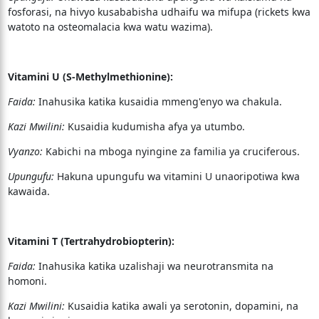
fosforasi, na hivyo kusababisha udhaifu wa mifupa (rickets kwa
watoto na osteomalacia kwa watu wazima).
Vitamini U (S-Methylmethionine):
Faida:
Inahusika katika kusaidia mmeng'enyo wa chakula.
Kazi Mwilini:
Kusaidia kudumisha afya ya utumbo.
Vyanzo:
Kabichi na mboga nyingine za familia ya cruciferous.
Upungufu:
Hakuna upungufu wa vitamini U unaoripotiwa kwa
kawaida.
Vitamini T (Tertrahydrobiopterin):
Faida:
Inahusika katika uzalishaji wa neurotransmita na
homoni.
Kazi Mwilini:
Kusaidia katika awali ya serotonin, dopamini, na