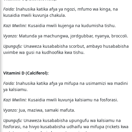
Faida:
Inahusika katika afya ya ngozi, mfumo wa kinga, na
kusaidia mwili kuvunja chakula.
Kazi Mwilini:
Kusaidia mwili kujenga na kudumisha tishu.
Vyanzo:
Matunda ya machungwa, jordgubbar, nyanya, broccoli.
Upungufu:
Unaweza kusababisha scorbut, ambayo husababisha
uvimbe wa gusi na kudhoofika kwa tishu.
Vitamini D (Calciferol):
Faida:
Inahusika katika afya ya mifupa na usimamizi wa madini
ya kalsiamu.
Kazi Mwilini:
Kusaidia mwili kuvunja kalsiamu na fosforasi.
Vyanzo:
Jua, maziwa, samaki mafuta.
Upungufu:
Unaweza kusababisha upungufu wa kalsiamu na
fosforasi, na hivyo kusababisha udhaifu wa mifupa (rickets kwa