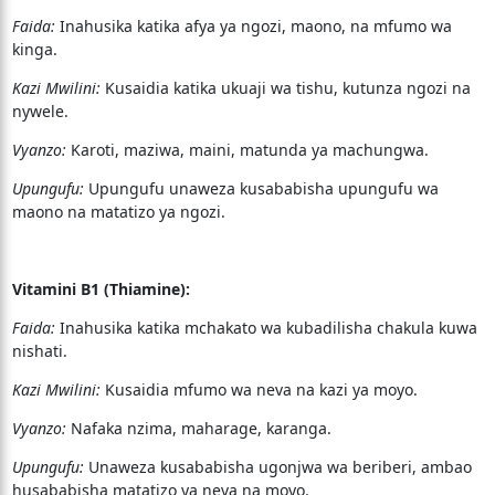
Faida:
Inahusika katika afya ya ngozi, maono, na mfumo wa
kinga.
Kazi Mwilini:
Kusaidia katika ukuaji wa tishu, kutunza ngozi na
nywele.
Vyanzo:
Karoti, maziwa, maini, matunda ya machungwa.
Upungufu:
Upungufu unaweza kusababisha upungufu wa
maono na matatizo ya ngozi.
Vitamini B1 (Thiamine):
Faida:
Inahusika katika mchakato wa kubadilisha chakula kuwa
nishati.
Kazi Mwilini:
Kusaidia mfumo wa neva na kazi ya moyo.
Vyanzo:
Nafaka nzima, maharage, karanga.
Upungufu:
Unaweza kusababisha ugonjwa wa beriberi, ambao
husababisha matatizo ya neva na moyo.