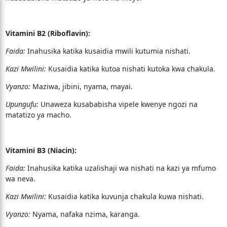
Vitamini B2 (Riboflavin):
Faida:
Inahusika katika kusaidia mwili kutumia nishati.
Kazi Mwilini:
Kusaidia katika kutoa nishati kutoka kwa chakula.
Vyanzo:
Maziwa, jibini, nyama, mayai.
Upungufu:
Unaweza kusababisha vipele kwenye ngozi na
matatizo ya macho.
Vitamini B3 (Niacin):
Faida:
Inahusika katika uzalishaji wa nishati na kazi ya mfumo
wa neva.
Kazi Mwilini:
Kusaidia katika kuvunja chakula kuwa nishati.
Vyanzo:
Nyama, nafaka nzima, karanga.