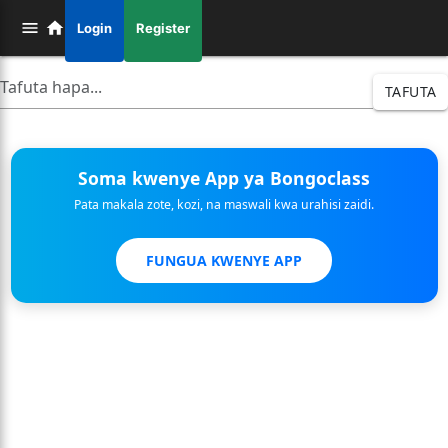
Login
Register
TAFUTA
Soma kwenye App ya Bongoclass
Pata makala zote, kozi, na maswali kwa urahisi zaidi.
FUNGUA KWENYE APP