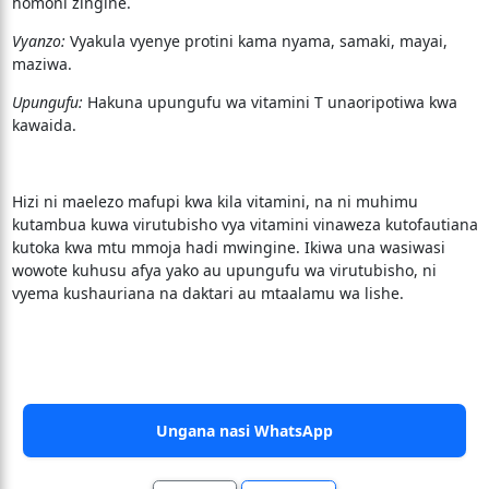
homoni zingine.
Vyanzo:
Vyakula vyenye protini kama nyama, samaki, mayai,
maziwa.
Upungufu:
Hakuna upungufu wa vitamini T unaoripotiwa kwa
kawaida.
Hizi ni maelezo mafupi kwa kila vitamini, na ni muhimu
kutambua kuwa virutubisho vya vitamini vinaweza kutofautiana
kutoka kwa mtu mmoja hadi mwingine. Ikiwa una wasiwasi
wowote kuhusu afya yako au upungufu wa virutubisho, ni
vyema kushauriana na daktari au mtaalamu wa lishe.
Ungana nasi WhatsApp