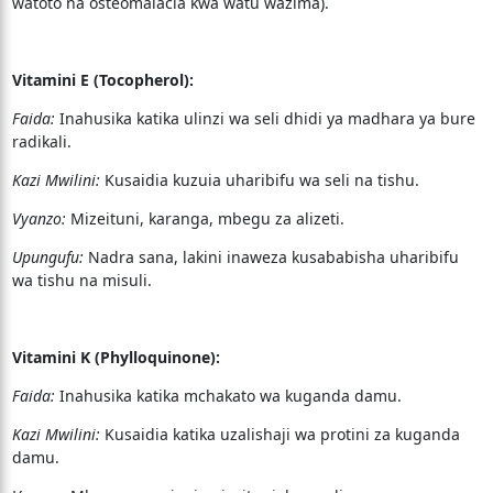
watoto na osteomalacia kwa watu wazima).
Vitamini E (Tocopherol):
Faida:
Inahusika katika ulinzi wa seli dhidi ya madhara ya bure
radikali.
Kazi Mwilini:
Kusaidia kuzuia uharibifu wa seli na tishu.
Vyanzo:
Mizeituni, karanga, mbegu za alizeti.
Upungufu:
Nadra sana, lakini inaweza kusababisha uharibifu
wa tishu na misuli.
Vitamini K (Phylloquinone):
Faida:
Inahusika katika mchakato wa kuganda damu.
Kazi Mwilini:
Kusaidia katika uzalishaji wa protini za kuganda
damu.