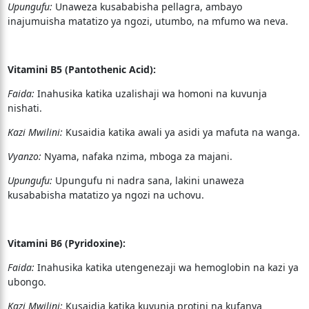
Upungufu:
Unaweza kusababisha pellagra, ambayo
inajumuisha matatizo ya ngozi, utumbo, na mfumo wa neva.
Vitamini B5 (Pantothenic Acid):
Faida:
Inahusika katika uzalishaji wa homoni na kuvunja
nishati.
Kazi Mwilini:
Kusaidia katika awali ya asidi ya mafuta na wanga.
Vyanzo:
Nyama, nafaka nzima, mboga za majani.
Upungufu:
Upungufu ni nadra sana, lakini unaweza
kusababisha matatizo ya ngozi na uchovu.
Vitamini B6 (Pyridoxine):
Faida:
Inahusika katika utengenezaji wa hemoglobin na kazi ya
ubongo.
Kazi Mwilini:
Kusaidia katika kuvunja protini na kufanya