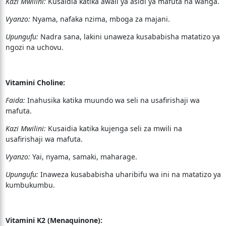
Kazi Mwilini:
Kusaidia katika awali ya asidi ya mafuta na wanga.
Vyanzo:
Nyama, nafaka nzima, mboga za majani.
Upungufu:
Nadra sana, lakini unaweza kusababisha matatizo ya
ngozi na uchovu.
Vitamini Choline:
Faida:
Inahusika katika muundo wa seli na usafirishaji wa
mafuta.
Kazi Mwilini:
Kusaidia katika kujenga seli za mwili na
usafirishaji wa mafuta.
Vyanzo:
Yai, nyama, samaki, maharage.
Upungufu:
Inaweza kusababisha uharibifu wa ini na matatizo ya
kumbukumbu.
Vitamini K2 (Menaquinone):