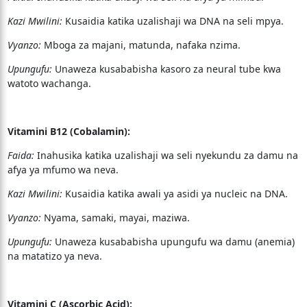
Kazi Mwilini:
Kusaidia katika uzalishaji wa DNA na seli mpya.
Vyanzo:
Mboga za majani, matunda, nafaka nzima.
Upungufu:
Unaweza kusababisha kasoro za neural tube kwa
watoto wachanga.
Vitamini B12 (Cobalamin):
Faida:
Inahusika katika uzalishaji wa seli nyekundu za damu na
afya ya mfumo wa neva.
Kazi Mwilini:
Kusaidia katika awali ya asidi ya nucleic na DNA.
Vyanzo:
Nyama, samaki, mayai, maziwa.
Upungufu:
Unaweza kusababisha upungufu wa damu (anemia)
na matatizo ya neva.
Vitamini C (Ascorbic Acid):