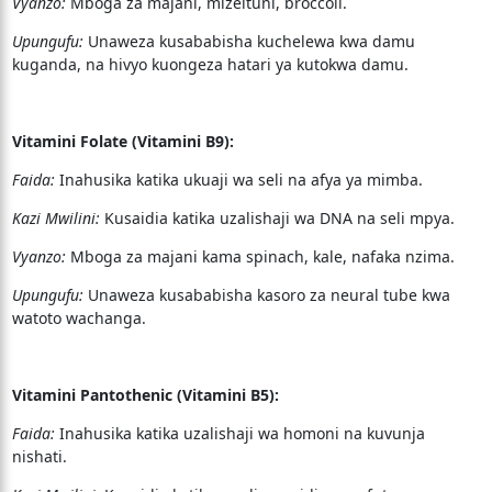
Vyanzo:
Mboga za majani, mizeituni, broccoli.
Upungufu:
Unaweza kusababisha kuchelewa kwa damu
kuganda, na hivyo kuongeza hatari ya kutokwa damu.
Vitamini Folate (Vitamini B9):
Faida:
Inahusika katika ukuaji wa seli na afya ya mimba.
Kazi Mwilini:
Kusaidia katika uzalishaji wa DNA na seli mpya.
Vyanzo:
Mboga za majani kama spinach, kale, nafaka nzima.
Upungufu:
Unaweza kusababisha kasoro za neural tube kwa
watoto wachanga.
Vitamini Pantothenic (Vitamini B5):
Faida:
Inahusika katika uzalishaji wa homoni na kuvunja
nishati.