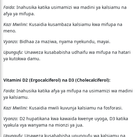
Faida:
Inahusika katika usimamizi wa madini ya kalsiamu na
afya ya mifupa.
Kazi Mwilini:
Kusaidia kusambaza kalsiamu kwa mifupa na
meno.
Vyanzo:
Bidhaa za maziwa, nyama nyekundu, mayai.
Upungufu:
Unaweza kusababisha udhaifu wa mifupa na hatari
ya kutokwa damu.
Vitamini D2 (Ergocalciferol) na D3 (Cholecalciferol):
Faida:
Inahusika katika afya ya mifupa na usimamizi wa madini
ya kalsiamu.
Kazi Mwilini:
Kusaidia mwili kuvunja kalsiamu na fosforasi.
Vyanzo:
D2 hupatikana kwa kawaida kwenye uyoga, D3 katika
vyakula vya wanyama na mionzi ya jua.
Upungufu:
Unaweza kusababisha upungufu wa kalsiamu na