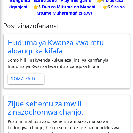
Bongolite - Game zone - Play free game
👉4
Madrasa
kiganjani
👉5
Dua za Mitume na Manabii
👉6
Sira ya
Mtume Muhammad (s.a.w)
Post zinazofanana:
Huduma ya Kwanza kwa mtu
aloanguka kifafa
Somo hili linakwenda kukueleza jinsi ya kumfanyia
huduma ya Kwanza kwa mtu aloanguka kifafa
SOMA ZAIDI...
Zijue sehemu za mwili
zinazochomwa chanjo.
Posti hii inahusu zaidi sehemu ambazo zinapaswa
kudungwa chanjo, hizi ni sehemu zile zilizopendekezwa