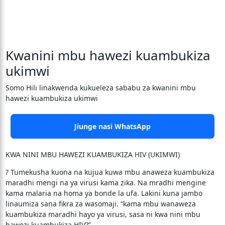
Kwanini mbu hawezi kuambukiza
ukimwi
Somo Hili linakwenda kukueleza sababu za kwanini mbu
hawezi kuambukiza ukimwi
Jiunge nasi WhatsApp
KWA NINI MBU HAWEZI KUAMBUKIZA HIV (UKIMWI)
? Tumekusha kuona na kujua kuwa mbu anaweza kuambukiza
maradhi mengi na ya virusi kama zika. Na mradhi mengine
kama malaria na homa ya bonde la ufa. Lakini kuna jambo
linaumiza sana fikra za wasomaji. “kama mbu wanaweza
kuambukiza maradhi hayo ya virusi, sasa ni kwa nini mbu
hawezi kuambukiza HIV?”