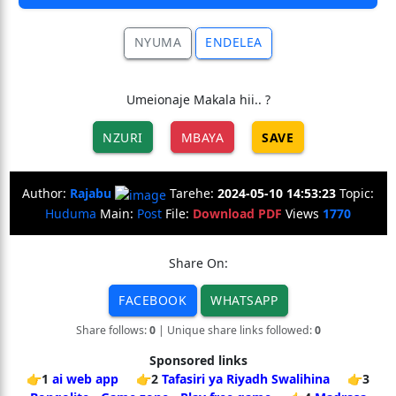
NYUMA
ENDELEA
Umeionaje Makala hii.. ?
NZURI
MBAYA
SAVE
Author:
Rajabu
Tarehe:
2024-05-10 14:53:23
Topic:
Huduma
Main:
Post
File:
Download PDF
Views
1770
Share On:
FACEBOOK
WHATSAPP
Share follows:
0
| Unique share links followed:
0
Sponsored links
👉1
ai web app
👉2
Tafasiri ya Riyadh Swalihina
👉3