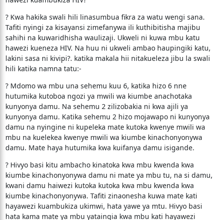
? Kwa hakika swali hili linasumbua fikra za watu wengi sana.
Tafiti nyingi za kisayansi zimefanywa ili kuthibitisha majibu
sahihi na kuwaridhisha waulizaji. Ukweli ni kuwa mbu katu
hawezi kueneza HIV. Na huu ni ukweli ambao haupingiki katu,
lakini sasa ni kivipi?. katika makala hii nitakueleza jibu la swali
hili katika namna tatu:-
? Mdomo wa mbu una sehemu kuu 6, katika hizo 6 nne
hutumika kutoboa ngozi ya mwili wa kiumbe anachotaka
kunyonya damu. Na sehemu 2 zilizobakia ni kwa ajili ya
kunyonya damu. Katika sehemu 2 hizo mojawapo ni kunyonya
damu na nyingine ni kupeleka mate kutoka kwenye mwili wa
mbu na kuelekea kwenye mwili wa kiumbe kinachonyonywa
damu. Mate haya hutumika kwa kuifanya damu isigande.
? Hivyo basi kitu ambacho kinatoka kwa mbu kwenda kwa
kiumbe kinachonyonywa damu ni mate ya mbu tu, na si damu,
kwani damu haiwezi kutoka kutoka kwa mbu kwenda kwa
kiumbe kinachonyonywa. Tafiti zinaonesha kuwa mate kati
hayawezi kuambukiza ukimwi, hata yawe ya mtu. Hivyo basi
hata kama mate ya mbu yataingia kwa mbu kati hayawezi