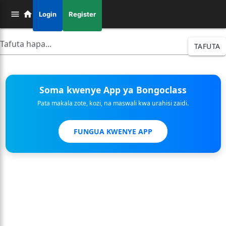
Login
Register
TAFUTA
Soma kwenye App ya Bongoclass
Pata makala zote, kozi, na maswali kwa urahisi zaidi.
FUNGUA KWENYE APP