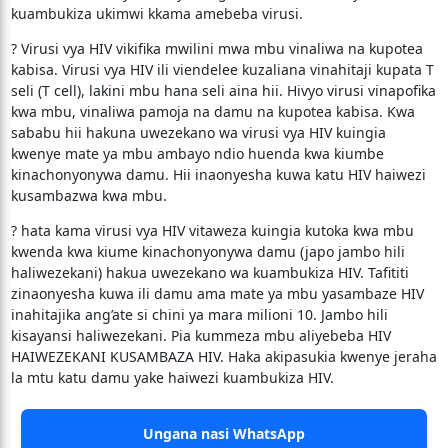
kuambukiza ukimwi kkama amebeba virusi.
? Virusi vya HIV vikifika mwilini mwa mbu vinaliwa na kupotea
kabisa. Virusi vya HIV ili viendelee kuzaliana vinahitaji kupata T
seli (T cell), lakini mbu hana seli aina hii. Hivyo virusi vinapofika
kwa mbu, vinaliwa pamoja na damu na kupotea kabisa. Kwa
sababu hii hakuna uwezekano wa virusi vya HIV kuingia
kwenye mate ya mbu ambayo ndio huenda kwa kiumbe
kinachonyonywa damu. Hii inaonyesha kuwa katu HIV haiwezi
kusambazwa kwa mbu.
? hata kama virusi vya HIV vitaweza kuingia kutoka kwa mbu
kwenda kwa kiume kinachonyonywa damu (japo jambo hili
haliwezekani) hakua uwezekano wa kuambukiza HIV. Tafititi
zinaonyesha kuwa ili damu ama mate ya mbu yasambaze HIV
inahitajika ang’ate si chini ya mara milioni 10. Jambo hili
kisayansi haliwezekani. Pia kummeza mbu aliyebeba HIV
HAIWEZEKANI KUSAMBAZA HIV. Haka akipasukia kwenye jeraha
la mtu katu damu yake haiwezi kuambukiza HIV.
Ungana nasi WhatsApp