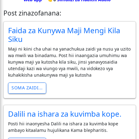
Post zinazofanana:
Faida za Kunywa Maji Mengi Kila
Siku
​Maji ni kiini cha uhai na yanachukua zaidi ya nusu ya uzito
wa mwili wa binadamu. Post hii inaangazia umuhimu wa
kunywa maji ya kutosha kila siku, jinsi yanavyosaidia
utendaji kazi wa viungo vya mwili, na vidokezo vya
kuhakikisha unakunywa maji ya kutosha
SOMA ZAIDI...
Dalili na ishara za kuvimba kope.
Posti hii inaonyesha Dalili na ishara za kuvimba kope
ambayo kitaalamu hujulikana Kama blepharitis.