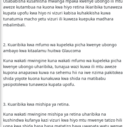
Usababisha kusafilisha mwanga mpaka kwenye ubongo ili mtu
aweze kutambua na kuona kwa hiyo retina ikiaribika tunaweza
kupata upofu kwa hiyo ni vizuri kabisa kuhakikisha kuwa
tunatumia macho yetu vizuri ili kuweza kuepuka madhara
mbalimbali.
2. Kuaribika kwa mfumo wa kupeleka picha kwenye ubongo
ambayo kwa kitaalamu huitwa Glaucoma
Kuna wakati mwingine kuna wakati mfumo wa kupeleka picha
kwenye ubongo uharibika, tunajua wazi kuwa ili mtu aweze
kupona anapaswa kuwa na sehemu hii na iwe nzima pakitokea
shida yoyote kuona kunakuwa kwa shida na matibabu
yasipotolewa tunaweza kupata upofu.
3. Kuaribika kwa mishipa ya retina.
Kuna wakati mwingine mishipa ya retina uharibika na
kushindwa kufanya kazi vizuri kwa hiyo mtu mwenye tatizo hili
uona kwa shida hasa hasa matatizo haya uwapata watu wenye