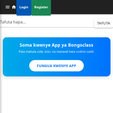
Login
Register
TAFUTA
Soma kwenye App ya Bongoclass
Pata makala zote, kozi, na maswali kwa urahisi zaidi.
FUNGUA KWENYE APP