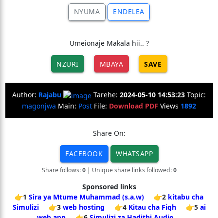
NYUMA
ENDELEA
Umeionaje Makala hii.. ?
NZURI
MBAYA
SAVE
Author:
Rajabu
Tarehe:
2024-05-10 14:53:23
Topic:
magonjwa
Main:
Post
File:
Download PDF
Views
1892
Share On:
FACEBOOK
WHATSAPP
Share follows:
0
| Unique share links followed:
0
Sponsored links
👉1
Sira ya Mtume Muhammad (s.a.w)
👉2
kitabu cha
Simulizi
👉3
web hosting
👉4
Kitau cha Fiqh
👉5
ai
web app
👉6
Simulizi za Hadithi Audio