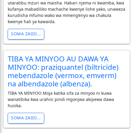
utaratibu mzuri wa maisha. Habari njema ni kwamba, kwa
kufanya mabadiliko machache kwenye lishe yako, unaweza
kurudisha mfumo wako wa mmeng’enyo wa chakula
kwenye hali ya kawaida.
SOMA ZAIDI...
TIBA YA MINYOO AU DAWA YA
MINYOO: praziquantel (biltricide)
mebendazole (vermox, emverm)
na albendazole (albenza).
TIBA YA MINYOO Moja katika sifa za minyoo ni kuwa
wanatibika kwa urahisi pindi mgonjwa akipewa dawa
husika.
SOMA ZAIDI...