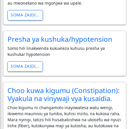
au mwonekano wa mgonjwa wa upele.
SOMA ZAIDI...
Presha ya kushuka/hypotension
Somo hili linakwenda kukueleza kuhusu presha ya
kushuka/ hypotension
SOMA ZAIDI...
Choo kuwa kigumu (Constipation):
Vyakula na vinywaji vya kusaidia.
Choo kigumu ni changamoto inayowatesa watu wengi,
ikiwemo maumivu ya tumbo, kuhisi mzito, na kukosa raha.
Mara nyingi, tatizo hili husababishwa na ukosefu wa nyuzi
lishe (fiber), kutokunywa maji ya kutosha, au kutokuwa na