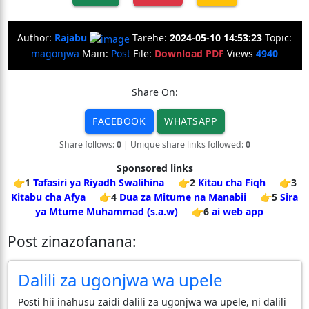
Author:
Rajabu
Tarehe:
2024-05-10 14:53:23
Topic:
magonjwa
Main:
Post
File:
Download PDF
Views
4940
Share On:
FACEBOOK
WHATSAPP
Share follows:
0
| Unique share links followed:
0
Sponsored links
👉1
Tafasiri ya Riyadh Swalihina
👉2
Kitau cha Fiqh
👉3
Kitabu cha Afya
👉4
Dua za Mitume na Manabii
👉5
Sira
ya Mtume Muhammad (s.a.w)
👉6
ai web app
Post zinazofanana:
Dalili za ugonjwa wa upele
Posti hii inahusu zaidi dalili za ugonjwa wa upele, ni dalili