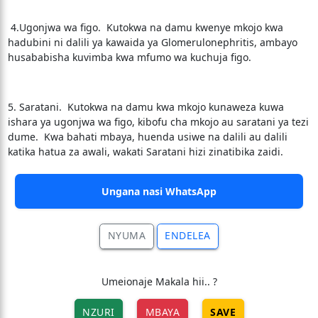
4.Ugonjwa wa figo. Kutokwa na damu kwenye mkojo kwa
hadubini ni dalili ya kawaida ya Glomerulonephritis, ambayo
husababisha kuvimba kwa mfumo wa kuchuja figo.
5. Saratani. Kutokwa na damu kwa mkojo kunaweza kuwa
ishara ya ugonjwa wa figo, kibofu cha mkojo au saratani ya tezi
dume. Kwa bahati mbaya, huenda usiwe na dalili au dalili
katika hatua za awali, wakati Saratani hizi zinatibika zaidi.
Ungana nasi WhatsApp
NYUMA
ENDELEA
Umeionaje Makala hii.. ?
NZURI
MBAYA
SAVE