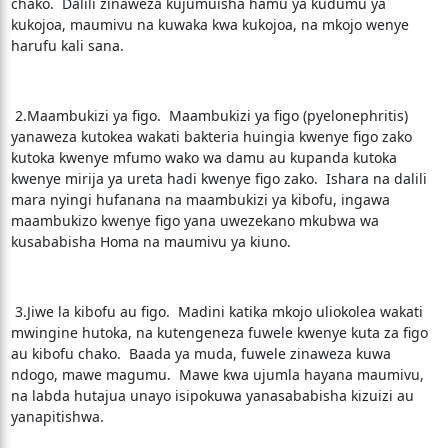
chako. Dalili zinaweza kujumuisha hamu ya kudumu ya
kukojoa, maumivu na kuwaka kwa kukojoa, na mkojo wenye
harufu kali sana.
2.Maambukizi ya figo. Maambukizi ya figo (pyelonephritis)
yanaweza kutokea wakati bakteria huingia kwenye figo zako
kutoka kwenye mfumo wako wa damu au kupanda kutoka
kwenye mirija ya ureta hadi kwenye figo zako. Ishara na dalili
mara nyingi hufanana na maambukizi ya kibofu, ingawa
maambukizo kwenye figo yana uwezekano mkubwa wa
kusababisha Homa na maumivu ya kiuno.
3.Jiwe la kibofu au figo. Madini katika mkojo uliokolea wakati
mwingine hutoka, na kutengeneza fuwele kwenye kuta za figo
au kibofu chako. Baada ya muda, fuwele zinaweza kuwa
ndogo, mawe magumu. Mawe kwa ujumla hayana maumivu,
na labda hutajua unayo isipokuwa yanasababisha kizuizi au
yanapitishwa.