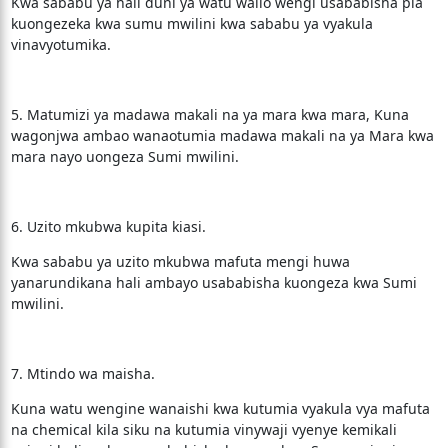
Kwa sababu ya hali duni ya watu walio wengi usababisha pia
kuongezeka kwa sumu mwilini kwa sababu ya vyakula
vinavyotumika.
5. Matumizi ya madawa makali na ya mara kwa mara, Kuna
wagonjwa ambao wanaotumia madawa makali na ya Mara kwa
mara nayo uongeza Sumi mwilini.
6. Uzito mkubwa kupita kiasi.
Kwa sababu ya uzito mkubwa mafuta mengi huwa
yanarundikana hali ambayo usababisha kuongeza kwa Sumi
mwilini.
7. Mtindo wa maisha.
Kuna watu wengine wanaishi kwa kutumia vyakula vya mafuta
na chemical kila siku na kutumia vinywaji vyenye kemikali