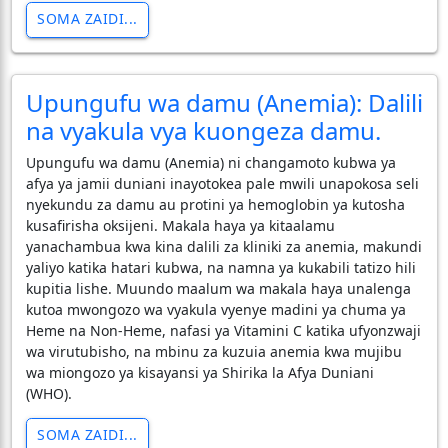
SOMA ZAIDI...
Upungufu wa damu (Anemia): Dalili
na vyakula vya kuongeza damu.
Upungufu wa damu (Anemia) ni changamoto kubwa ya
afya ya jamii duniani inayotokea pale mwili unapokosa seli
nyekundu za damu au protini ya hemoglobin ya kutosha
kusafirisha oksijeni. Makala haya ya kitaalamu
yanachambua kwa kina dalili za kliniki za anemia, makundi
yaliyo katika hatari kubwa, na namna ya kukabili tatizo hili
kupitia lishe. Muundo maalum wa makala haya unalenga
kutoa mwongozo wa vyakula vyenye madini ya chuma ya
Heme na Non-Heme, nafasi ya Vitamini C katika ufyonzwaji
wa virutubisho, na mbinu za kuzuia anemia kwa mujibu
wa miongozo ya kisayansi ya Shirika la Afya Duniani
(WHO).
SOMA ZAIDI...