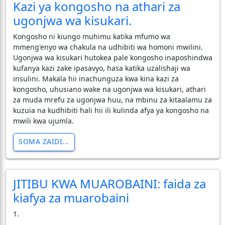
Kazi ya kongosho na athari za
ugonjwa wa kisukari.
Kongosho ni kiungo muhimu katika mfumo wa
mmeng'enyo wa chakula na udhibiti wa homoni mwilini.
Ugonjwa wa kisukari hutokea pale kongosho inaposhindwa
kufanya kazi zake ipasavyo, hasa katika uzalishaji wa
insulini. Makala hii inachunguza kwa kina kazi za
kongosho, uhusiano wake na ugonjwa wa kisukari, athari
za muda mrefu za ugonjwa huu, na mbinu za kitaalamu za
kuzuia na kudhibiti hali hii ili kulinda afya ya kongosho na
mwili kwa ujumla.
SOMA ZAIDI...
JITIBU KWA MUAROBAINI: faida za
kiafya za muarobaini
1.