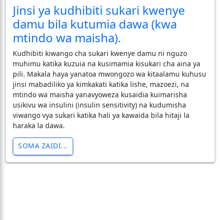
Jinsi ya kudhibiti sukari kwenye
damu bila kutumia dawa (kwa
mtindo wa maisha).
​Kudhibiti kiwango cha sukari kwenye damu ni nguzo
muhimu katika kuzuia na kusimamia kisukari cha aina ya
pili. Makala haya yanatoa mwongozo wa kitaalamu kuhusu
jinsi mabadiliko ya kimkakati katika lishe, mazoezi, na
mtindo wa maisha yanavyoweza kusaidia kuimarisha
usikivu wa insulini (insulin sensitivity) na kudumisha
viwango vya sukari katika hali ya kawaida bila hitaji la
haraka la dawa.
SOMA ZAIDI...