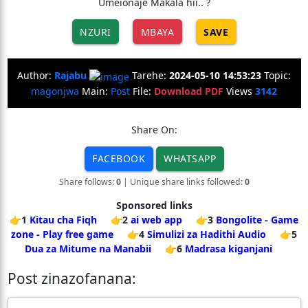
Umeionaje Makala hii.. ?
NZURI
MBAYA
SAVE
Author:
Rajabu
Tarehe:
2024-05-10 14:53:23
Topic:
magonjwa
Main:
Post
File:
Download PDF
Views
3142
Share On:
FACEBOOK
WHATSAPP
Share follows:
0
| Unique share links followed:
0
Sponsored links
👉1
Kitau cha Fiqh
👉2
ai web app
👉3
Bongolite - Game
zone - Play free game
👉4
Simulizi za Hadithi Audio
👉5
Dua za Mitume na Manabii
👉6
Madrasa kiganjani
Post zinazofanana: