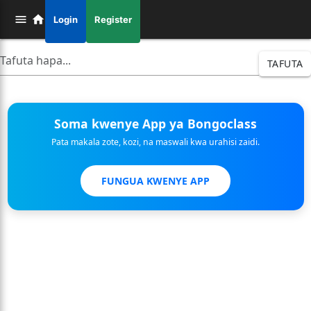
Login
Register
TAFUTA
Soma kwenye App ya Bongoclass
Pata makala zote, kozi, na maswali kwa urahisi zaidi.
FUNGUA KWENYE APP