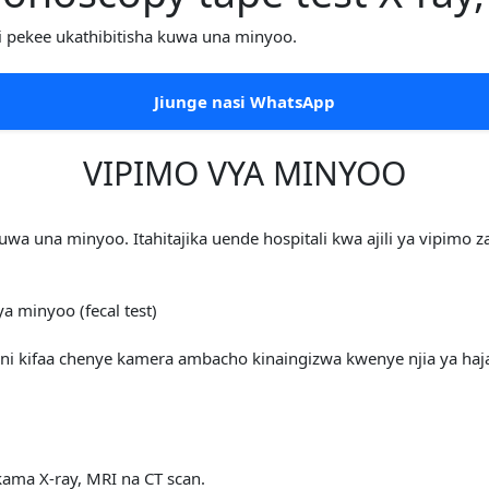
 pekee ukathibitisha kuwa una minyoo.
Jiunge nasi WhatsApp
VIPIMO VYA MINYOO
kuwa una minyoo. Itahitajika uende hospitali kwa ajili ya vipimo 
a minyoo (fecal test)
ni kifaa chenye kamera ambacho kinaingizwa kwenye njia ya ha
ama X-ray, MRI na CT scan.