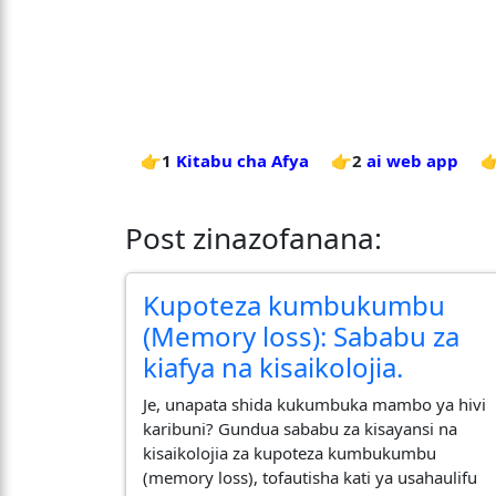
👉1
Kitabu cha Afya
👉2
ai web app

Post zinazofanana:
Kupoteza kumbukumbu
(Memory loss): Sababu za
kiafya na kisaikolojia.
​Je, unapata shida kukumbuka mambo ya hivi
karibuni? Gundua sababu za kisayansi na
kisaikolojia za kupoteza kumbukumbu
(memory loss), tofautisha kati ya usahaulifu