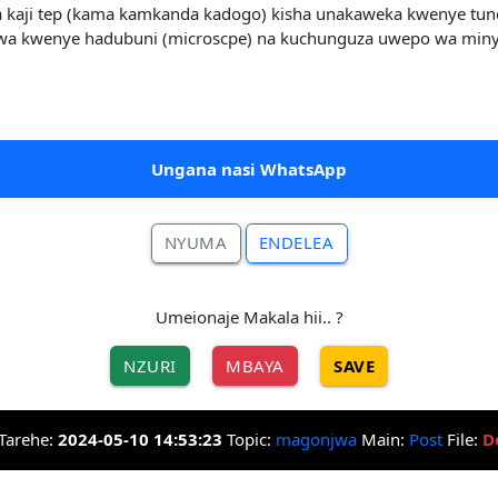
a kaji tep (kama kamkanda kadogo) kisha unakaweka kwenye tun
wa kwenye hadubuni (microscpe) na kuchunguza uwepo wa miny
Ungana nasi WhatsApp
NYUMA
ENDELEA
Umeionaje Makala hii.. ?
NZURI
MBAYA
SAVE
Tarehe:
2024-05-10 14:53:23
Topic:
magonjwa
Main:
Post
File:
D