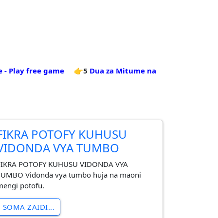
 - Play free game
👉5
Dua za Mitume na
FIKRA POTOFY KUHUSU
VIDONDA VYA TUMBO
FIKRA POTOFY KUHUSU VIDONDA VYA
TUMBO Vidonda vya tumbo huja na maoni
mengi potofu.
SOMA ZAIDI...