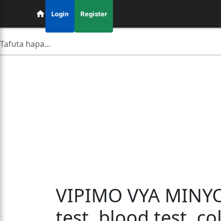
Login
Register
VIPIMO VYA MINYO
test, blood test, c