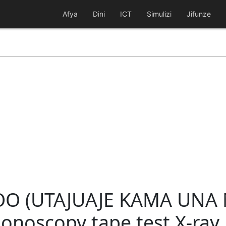
Afya
Dini
ICT
Simulizi
Jifunze
O (UTAJUAJE KAMA UNA M
olonoscopy tape test X-ray