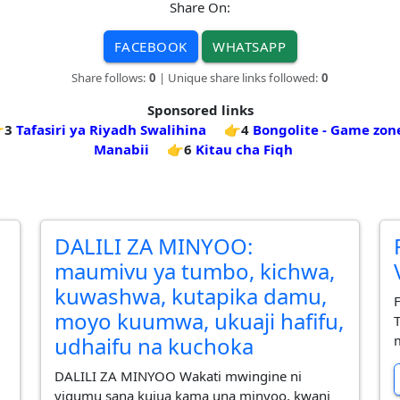
Share On:
FACEBOOK
WHATSAPP
Share follows:
0
| Unique share links followed:
0
Sponsored links
3
Tafasiri ya Riyadh Swalihina
👉4
Bongolite - Game zone
Manabii
👉6
Kitau cha Fiqh
DALILI ZA MINYOO:
maumivu ya tumbo, kichwa,
kuwashwa, kutapika damu,
moyo kuumwa, ukuaji hafifu,
udhaifu na kuchoka
DALILI ZA MINYOO Wakati mwingine ni
vigumu sana kujua kama una minyoo, kwani