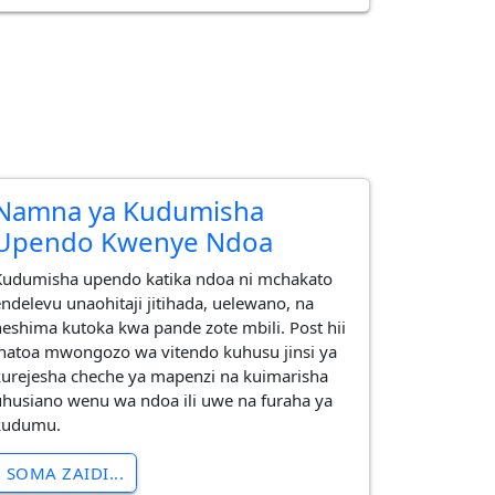
Namna ya Kudumisha
Upendo Kwenye Ndoa
Kudumisha upendo katika ndoa ni mchakato
endelevu unaohitaji jitihada, uelewano, na
heshima kutoka kwa pande zote mbili. Post hii
inatoa mwongozo wa vitendo kuhusu jinsi ya
kurejesha cheche ya mapenzi na kuimarisha
uhusiano wenu wa ndoa ili uwe na furaha ya
kudumu.
SOMA ZAIDI...