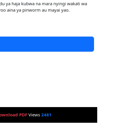
du ya haja kubwa na mara nyingi wakati wa
oo aina ya pinworm au mayai yao.
ownload PDF
Views
2481