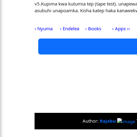
v5.Kupima kwa kutumia tep (tape test). unapew
asubuhi unapoamka. Kisha katep haka kanawek
‹ Nyuma
› Endelea
‹ Books
‹ Apps ››
Author:
Rajabu