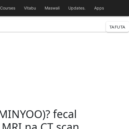
Courses
Vitabu
Maswali
Updates.
Apps
TAFUTA
INYOO)? fecal
, MRI na CT scan.