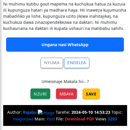
Ni muhimu kutibu gout mapema na kuchukua hatua za kuzuia
ili kupunguza hatari ya madhara haya. Hii inaweza kujumuisha
mabadiliko ya lishe, kupunguza uzito (ikiwa inahitajika), na
kuchukua dawa zinazopendekezwa na daktari. Ni muhimu
kushauriana na daktari ili kupata ushauri na matibabu sahihi.
Ungana nasi WhatsApp
NYUMA
ENDELEA
Umeionaje Makala hii.. ?
NZURI
MBAYA
SAVE
Author:
Rajabu
Tarehe:
2024-05-10 14:53:23
Topic:
magonjwa
Main:
Post
File:
Download PDF
Views
3203