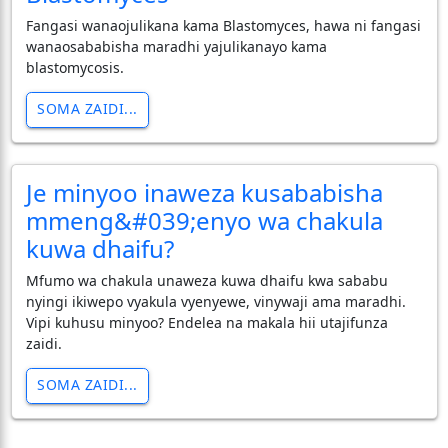
Fangasi wanaojulikana kama Blastomyces, hawa ni fangasi
wanaosababisha maradhi yajulikanayo kama
blastomycosis.
SOMA ZAIDI...
Je minyoo inaweza kusababisha
mmeng&#039;enyo wa chakula
kuwa dhaifu?
Mfumo wa chakula unaweza kuwa dhaifu kwa sababu
nyingi ikiwepo vyakula vyenyewe, vinywaji ama maradhi.
Vipi kuhusu minyoo? Endelea na makala hii utajifunza
zaidi.
SOMA ZAIDI...