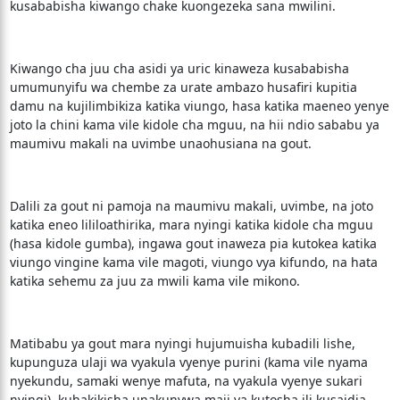
kusababisha kiwango chake kuongezeka sana mwilini.
Kiwango cha juu cha asidi ya uric kinaweza kusababisha
umumunyifu wa chembe za urate ambazo husafiri kupitia
damu na kujilimbikiza katika viungo, hasa katika maeneo yenye
joto la chini kama vile kidole cha mguu, na hii ndio sababu ya
maumivu makali na uvimbe unaohusiana na gout.
Dalili za gout ni pamoja na maumivu makali, uvimbe, na joto
katika eneo lililoathirika, mara nyingi katika kidole cha mguu
(hasa kidole gumba), ingawa gout inaweza pia kutokea katika
viungo vingine kama vile magoti, viungo vya kifundo, na hata
katika sehemu za juu za mwili kama vile mikono.
Matibabu ya gout mara nyingi hujumuisha kubadili lishe,
kupunguza ulaji wa vyakula vyenye purini (kama vile nyama
nyekundu, samaki wenye mafuta, na vyakula vyenye sukari
nyingi), kuhakikisha unakunywa maji ya kutosha ili kusaidia