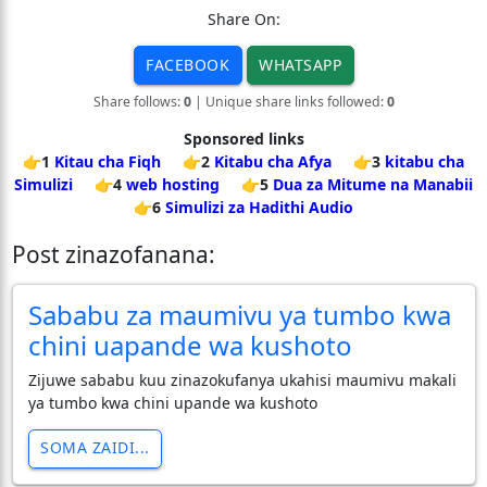
Share On:
FACEBOOK
WHATSAPP
Share follows:
0
| Unique share links followed:
0
Sponsored links
👉1
Kitau cha Fiqh
👉2
Kitabu cha Afya
👉3
kitabu cha
Simulizi
👉4
web hosting
👉5
Dua za Mitume na Manabii
👉6
Simulizi za Hadithi Audio
Post zinazofanana:
Sababu za maumivu ya tumbo kwa
chini uapande wa kushoto
Zijuwe sababu kuu zinazokufanya ukahisi maumivu makali
ya tumbo kwa chini upande wa kushoto
SOMA ZAIDI...