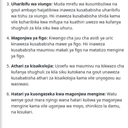
Uharibifu wa viungo:
Muda mrefu wa kusumbuliwa na
gout ambayo haijatibiwa inaweza kusababisha uharibifu
wa tishu za viungo. Hii inaweza kusababisha shida kama
vile kuharibika kwa mifupa na kuathiri uwezo wa kufanya
shughuli za kila siku kwa uhuru.
Magonjwa ya figo:
Kiwango cha juu cha asidi ya uric
kinaweza kusababisha mawe ya figo. Hii inaweza
kusababisha maumivu makali ya figo na matatizo mengine
ya figo.
Athari za kisaikolojia:
Uzoefu wa maumivu na kikwazo cha
kufanya shughuli za kila siku kutokana na gout unaweza
kusababisha athari za kisaikolojia kama vile unyogovu au
wasiwasi.
Hatari ya kuongezeka kwa magonjwa mengine:
Watu
wenye gout mara nyingi wana hatari kubwa ya magonjwa
mengine kama vile ugonjwa wa moyo, shinikizo la damu,
na kisukari.