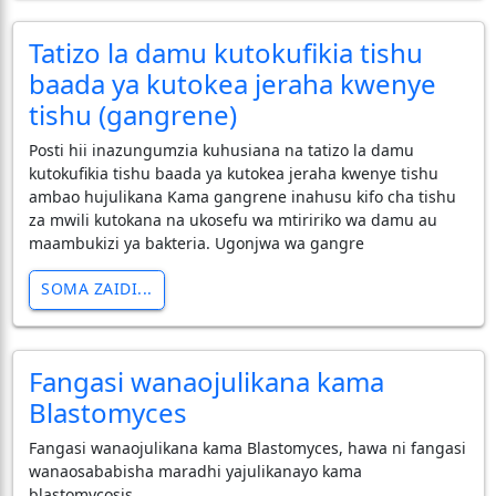
Tatizo la damu kutokufikia tishu
baada ya kutokea jeraha kwenye
tishu (gangrene)
Posti hii inazungumzia kuhusiana na tatizo la damu
kutokufikia tishu baada ya kutokea jeraha kwenye tishu
ambao hujulikana Kama gangrene inahusu kifo cha tishu
za mwili kutokana na ukosefu wa mtiririko wa damu au
maambukizi ya bakteria. Ugonjwa wa gangre
SOMA ZAIDI...
Fangasi wanaojulikana kama
Blastomyces
Fangasi wanaojulikana kama Blastomyces, hawa ni fangasi
wanaosababisha maradhi yajulikanayo kama
blastomycosis.