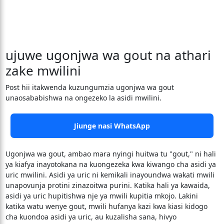
ujuwe ugonjwa wa gout na athari
zake mwilini
Post hii itakwenda kuzungumzia ugonjwa wa gout
unaosababishwa na ongezeko la asidi mwilini.
Jiunge nasi WhatsApp
Ugonjwa wa gout, ambao mara nyingi huitwa tu "gout," ni hali
ya kiafya inayotokana na kuongezeka kwa kiwango cha asidi ya
uric mwilini. Asidi ya uric ni kemikali inayoundwa wakati mwili
unapovunja protini zinazoitwa purini. Katika hali ya kawaida,
asidi ya uric hupitishwa nje ya mwili kupitia mkojo. Lakini
katika watu wenye gout, mwili hufanya kazi kwa kiasi kidogo
cha kuondoa asidi ya uric, au kuzalisha sana, hivyo