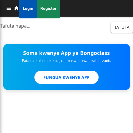
Login
Register
TAFUTA
Soma kwenye App ya Bongoclass
Pata makala zote, kozi, na maswali kwa urahisi zaidi.
FUNGUA KWENYE APP