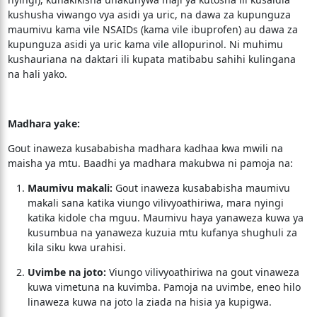
kushusha viwango vya asidi ya uric, na dawa za kupunguza
maumivu kama vile NSAIDs (kama vile ibuprofen) au dawa za
kupunguza asidi ya uric kama vile allopurinol. Ni muhimu
kushauriana na daktari ili kupata matibabu sahihi kulingana
na hali yako.
Madhara yake:
Gout inaweza kusababisha madhara kadhaa kwa mwili na
maisha ya mtu. Baadhi ya madhara makubwa ni pamoja na:
Maumivu makali:
Gout inaweza kusababisha maumivu
makali sana katika viungo vilivyoathiriwa, mara nyingi
katika kidole cha mguu. Maumivu haya yanaweza kuwa ya
kusumbua na yanaweza kuzuia mtu kufanya shughuli za
kila siku kwa urahisi.
Uvimbe na joto:
Viungo vilivyoathiriwa na gout vinaweza
kuwa vimetuna na kuvimba. Pamoja na uvimbe, eneo hilo
linaweza kuwa na joto la ziada na hisia ya kupigwa.