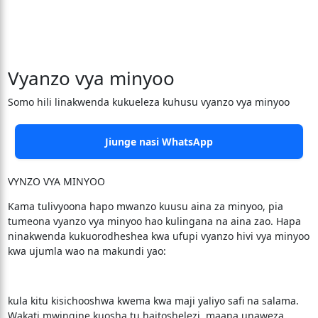
Vyanzo vya minyoo
Somo hili linakwenda kukueleza kuhusu vyanzo vya minyoo
Jiunge nasi WhatsApp
VYNZO VYA MINYOO
Kama tulivyoona hapo mwanzo kuusu aina za minyoo, pia
tumeona vyanzo vya minyoo hao kulingana na aina zao. Hapa
ninakwenda kukuorodheshea kwa ufupi vyanzo hivi vya minyoo
kwa ujumla wao na makundi yao:
kula kitu kisichooshwa kwema kwa maji yaliyo safi na salama.
Wakati mwingine kuosha tu haitoshelezi, maana unaweza