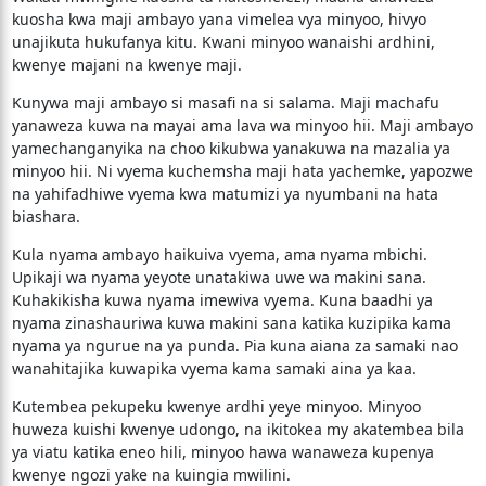
kuosha kwa maji ambayo yana vimelea vya minyoo, hivyo
unajikuta hukufanya kitu. Kwani minyoo wanaishi ardhini,
kwenye majani na kwenye maji.
Kunywa maji ambayo si masafi na si salama. Maji machafu
yanaweza kuwa na mayai ama lava wa minyoo hii. Maji ambayo
yamechanganyika na choo kikubwa yanakuwa na mazalia ya
minyoo hii. Ni vyema kuchemsha maji hata yachemke, yapozwe
na yahifadhiwe vyema kwa matumizi ya nyumbani na hata
biashara.
Kula nyama ambayo haikuiva vyema, ama nyama mbichi.
Upikaji wa nyama yeyote unatakiwa uwe wa makini sana.
Kuhakikisha kuwa nyama imewiva vyema. Kuna baadhi ya
nyama zinashauriwa kuwa makini sana katika kuzipika kama
nyama ya ngurue na ya punda. Pia kuna aiana za samaki nao
wanahitajika kuwapika vyema kama samaki aina ya kaa.
Kutembea pekupeku kwenye ardhi yeye minyoo. Minyoo
huweza kuishi kwenye udongo, na ikitokea my akatembea bila
ya viatu katika eneo hili, minyoo hawa wanaweza kupenya
kwenye ngozi yake na kuingia mwilini.