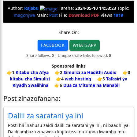
Author:
Rajabu
Tarehe:
2024-05-10 14:53:23
Topic:
magonjwa
Main:
Post
File:
Download PDF
Views
1919
Share On:
FACEBOOK
WHATSAPP
Share follows:
0
| Unique share links followed:
0
Sponsored links
👉1
Kitabu cha Afya
👉2
Simulizi za Hadithi Audio
👉3
kitabu cha Simulizi
👉4
web hosting
👉5
Tafasiri ya
Riyadh Swalihina
👉6
Dua za Mitume na Manabii
Post zinazofanana:
Dalili za saratani ya ini
Posti hii inahusu zaidi dalili za saratani ya ini, ni baadhi ya
Dalili ambazo zinaweza kujitokeza na kuona kwamba mtu