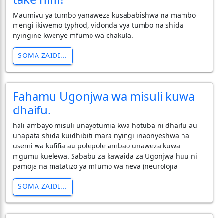
Maumivu ya tumbo yanaweza kusababishwa na mambo
mengi ikiwemo typhod, vidonda vya tumbo na shida
nyingine kwenye mfumo wa chakula.
SOMA ZAIDI...
Fahamu Ugonjwa wa misuli kuwa
dhaifu.
hali ambayo misuli unayotumia kwa hotuba ni dhaifu au
unapata shida kuidhibiti mara nyingi inaonyeshwa na
usemi wa kufifia au polepole ambao unaweza kuwa
mgumu kuelewa. Sababu za kawaida za Ugonjwa huu ni
pamoja na matatizo ya mfumo wa neva (neurolojia
SOMA ZAIDI...