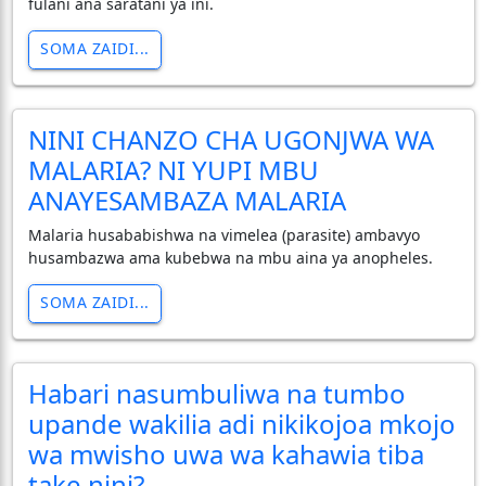
fulani ana saratani ya ini.
SOMA ZAIDI...
NINI CHANZO CHA UGONJWA WA
MALARIA? NI YUPI MBU
ANAYESAMBAZA MALARIA
Malaria husababishwa na vimelea (parasite) ambavyo
husambazwa ama kubebwa na mbu aina ya anopheles.
SOMA ZAIDI...
Habari nasumbuliwa na tumbo
upande wakilia adi nikikojoa mkojo
wa mwisho uwa wa kahawia tiba
take nini?