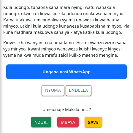
Kula udongo, tunaona sana mara nyingi watu wanakula
udongo, ukweli ni kuwa sio kila udongo unakuwa na minyoo.
Kama utakuwa umeandaliwa vyema unaweza kuwa hauna
minyoo. Lakini kula udongo kunaweza kusababisha minyoo. Pia
kuna madhara makubwa sana ya kiafya katika kula udongo.
Kinyesi cha wanyama na binadamu. Hivi ni vyanzo vizuri sana
vya minyoo. Kwani minyoo wanaweza kuishi kwenye kinyesi
vyema na kwa muda mrefu zaidi kuliko maeneo mengine.
Ungana nasi WhatsApp
NYUMA
ENDELEA
Umeionaje Makala hii.. ?
NZURI
MBAYA
SAVE