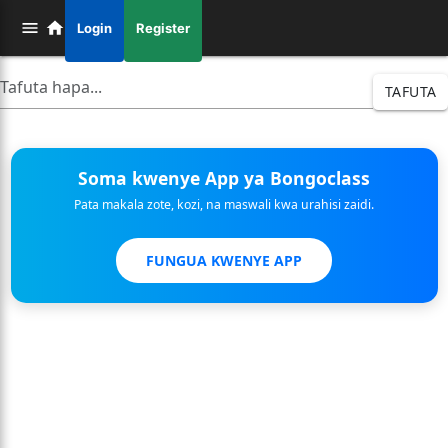
Login
Register
TAFUTA
Soma kwenye App ya Bongoclass
Pata makala zote, kozi, na maswali kwa urahisi zaidi.
FUNGUA KWENYE APP