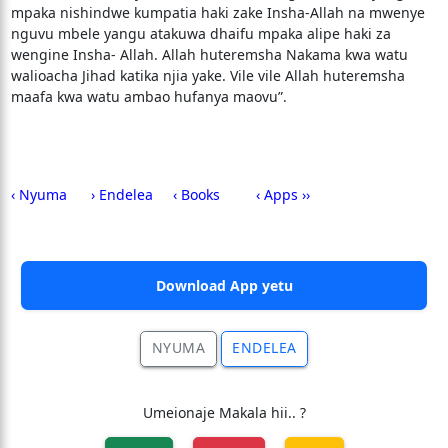
mpaka nishindwe kumpatia haki zake Insha-Allah na mwenye
nguvu mbele yangu atakuwa dhaifu mpaka alipe haki za
wengine Insha- Allah. Allah huteremsha Nakama kwa watu
walioacha Jihad katika njia yake. Vile vile Allah huteremsha
maafa kwa watu ambao hufanya maovu”.
‹ Nyuma
› Endelea
‹ Books
‹ Apps ››
Download App yetu
NYUMA
ENDELEA
Umeionaje Makala hii.. ?