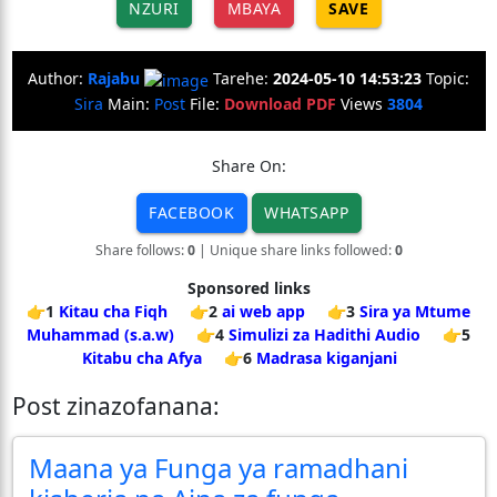
NZURI
MBAYA
SAVE
Author:
Rajabu
Tarehe:
2024-05-10 14:53:23
Topic:
Sira
Main:
Post
File:
Download PDF
Views
3804
Share On:
FACEBOOK
WHATSAPP
Share follows:
0
| Unique share links followed:
0
Sponsored links
👉1
Kitau cha Fiqh
👉2
ai web app
👉3
Sira ya Mtume
Muhammad (s.a.w)
👉4
Simulizi za Hadithi Audio
👉5
Kitabu cha Afya
👉6
Madrasa kiganjani
Post zinazofanana:
Maana ya Funga ya ramadhani