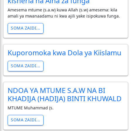
kisheria na Aina za funga
Amesema mtume (s.a.w) kuwa Allah (s.w) amesema: kila
amali ya mwanaadamu ni kwa ajili yake isipokuwa funga.
SOMA ZAIDI...
Kuporomoka kwa Dola ya Kiislamu
SOMA ZAIDI...
NDOA YA MTUME S.A.W NA BI
KHADIJA (HADIJA) BINTI KHUWALD
MTUME Muhammad (s.
SOMA ZAIDI...