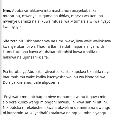
Nne,
Abubakar alikuwa mtu mashuhuri anayekubalika,
mtaratibu, mwenye istiqama na Ikhlas, mpevu wa uoni na
mwenye uamuzi na alikuwa mfuasi wa Mtume(s.a.w) wa nyayo
kwa nyayo.
Sifa zote hizi ukichanganya na umri wake, kwa wale waliokuwa
kwenye ukumbi wa Thaqifa Bani Saidah hapana aliyemzidi
kiumri, utaona kuwa Abubakar alistahiki kuwa Khalifa na
hakuwa na upinzani kisifa.
Pia hutuba ya Abubakar aliyoitoa katika kupokea Ukhalifa nayo
inaumuhimu wake katika kuonyesha wajibu wa kiongozi wa
Dola ya Kiislamu, pale aliposema:
“Enyi watu mmenichagua niwe mdhamini wenu ingawa mimi
sio bora kuliko wengi miongoni mwenu. Nikiwa sahihi nitiini.
Nikipotoka nirekebisheni kwani ukweli ni uaminifu na uwongo
ni kutoaminika. Aliyedhaifu atakuwa na nguvu mbele yangu