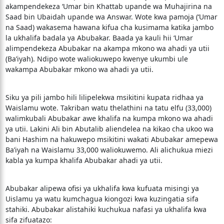
akampendekeza ‘Umar bin Khattab upande wa Muhajirina na
Saad bin Ubaidah upande wa Answar. Wote kwa pamoja (‘Umar
na Saad) wakasema hawana kifua cha kusimama katika jambo
la ukhalifa badala ya Abubakar. Baada ya kauli hii ‘Umar
alimpendekeza Abubakar na akampa mkono wa ahadi ya utii
(Ba’iyah). Ndipo wote waliokuwepo kwenye ukumbi ule
wakampa Abubakar mkono wa ahadi ya utii.
Siku ya pili jambo hili lilipelekwa msikitini kupata ridhaa ya
Waislamu wote. Takriban watu thelathini na tatu elfu (33,000)
walimkubali Abubakar awe khalifa na kumpa mkono wa ahadi
ya utii. Lakini Ali bin Abutalib aliendelea na kikao cha ukoo wa
bani Hashim na hakuwepo msikitini wakati Abubakar amepewa
Ba’iyah na Waislamu 33,000 waliokuwemo. Ali alichukua miezi
kabla ya kumpa khalifa Abubakar ahadi ya utii.
Abubakar alipewa ofisi ya ukhalifa kwa kufuata misingi ya
Uislamu ya watu kumchagua kiongozi kwa kuzingatia sifa
stahiki. Abubakar alistahiki kuchukua nafasi ya ukhalifa kwa
sifa zifuatazo: