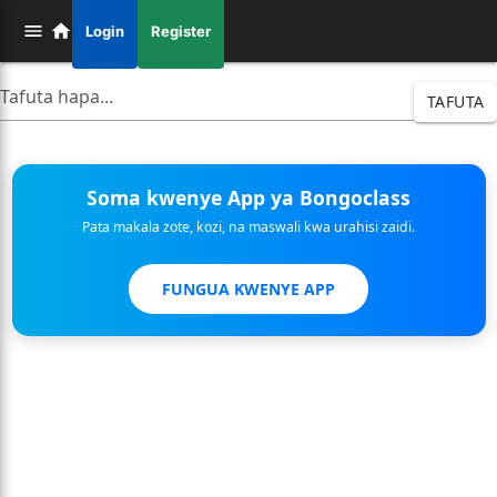
Login
Register
TAFUTA
Soma kwenye App ya Bongoclass
Pata makala zote, kozi, na maswali kwa urahisi zaidi.
FUNGUA KWENYE APP