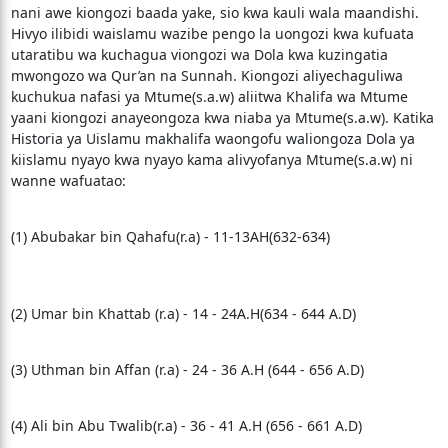
nani awe kiongozi baada yake, sio kwa kauli wala maandishi.
Hivyo ilibidi waislamu wazibe pengo la uongozi kwa kufuata
utaratibu wa kuchagua viongozi wa Dola kwa kuzingatia
mwongozo wa Qur’an na Sunnah. Kiongozi aliyechaguliwa
kuchukua nafasi ya Mtume(s.a.w) aliitwa Khalifa wa Mtume
yaani kiongozi anayeongoza kwa niaba ya Mtume(s.a.w). Katika
Historia ya Uislamu makhalifa waongofu waliongoza Dola ya
kiislamu nyayo kwa nyayo kama alivyofanya Mtume(s.a.w) ni
wanne wafuatao:
(1) Abubakar bin Qahafu(r.a) - 11-13AH(632-634)
(2) Umar bin Khattab (r.a) - 14 - 24A.H(634 - 644 A.D)
(3) Uthman bin Affan (r.a) - 24 - 36 A.H (644 - 656 A.D)
(4) Ali bin Abu Twalib(r.a) - 36 - 41 A.H (656 - 661 A.D)