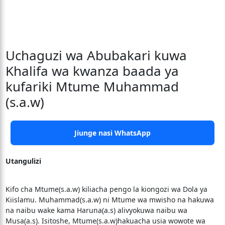
Uchaguzi wa Abubakari kuwa
Khalifa wa kwanza baada ya
kufariki Mtume Muhammad
(s.a.w)
Jiunge nasi WhatsApp
Utangulizi
Kifo cha Mtume(s.a.w) kiliacha pengo la kiongozi wa Dola ya
Kiislamu. Muhammad(s.a.w) ni Mtume wa mwisho na hakuwa
na naibu wake kama Haruna(a.s) alivyokuwa naibu wa
Musa(a.s). Isitoshe, Mtume(s.a.w)hakuacha usia wowote wa