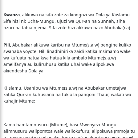
Kwanza
, alikuwa na sifa zote za kiongozi wa Dola ya Kiislamu.
Sifa hizi ni: Ucha-Mungu, ujuzi wa Qur-an na Sunnah, siha
nzuri na tabia njema. Sifa zote hizi alikuwa nazo Abubaka(r.a)
Pili,
Abubakar alikuwa karibu na Mtume(s.a.w) pengine kuliko
swahaba yoyote. Hili linadhihirika zaidi katika msimamo wake
wa kufuata hatua kwa hatua kila ambalo Mtume(s.a.w)
amelifanya au kuliruhusu katika uhai wake alipokuwa
akiendesha Dola ya
Kiislamu. Usahibu wa Mtume(s.a.w) na Abubakar umetajwa
katika Qur-an kuhusiana na tukio la pangoni Thaur, wakati wa
kuhajir Mtume:
Kama hamtamnusuru (Mtume), basi Mwenyezi Mungu
alimnusuru walipomtoa wale waliokufuru; alipokuwa (mmoja tu
na mwenziwe) wa pili wake, (peke yao); walipokuwa wote wawili