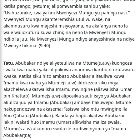
katika pango; (Mtume) alipomwambia sahibu yake:
“Usihuzunike, kwa yakini Mwenyezi Mungu yu pamoja nasi.”
Mwenyezi Mungu akamteremshia utulivu wake, na
akamnusuru kwa majeshi msiyoyaona, na akafanya neno la
wale waliokufuru kuwa chini; na neno la Mwenyezi Mungu
ndilo la juu. Na Mwenyezi Mungu ndiye anayeshinda na ndiye
Mwenye hikima. (9:40)
Tatu,
Abubakar ndiye aliyeteuliwa na Mtume(s.a.w) kuongoza
swala kwa niaba yake alipokuwa anaumwa karibu na kutawafu
kwake. Katika siku hizo ambazo Abubakar aliteuliwa kuwa
Imamu kwa niaba ya Mtume(s.a.w) ilitokezea siku moja
akachelewa akaswalisha Imamu mwingine (aliswalisha ‘Umar
bin Khattab). Mtume(s.a.w) aliposikia sauti isiyo ya Abubakar
aliuliza juu ya Imamu (Abubakar) ambaye hakuwepo. Mtume
hakupendezwa na akasema: “asiswalishe mtu mwingine ila
Abu Qahafu (Abubakar). Baada ya hapo akaitwa Abubakar
lakini wakati huo Imamu (‘Umar) alikwisha maliza swala.
Mtume(s.a.w) aliamuru swala ile irudiwe nyuma ya Imamu
Abubakar(r.a)