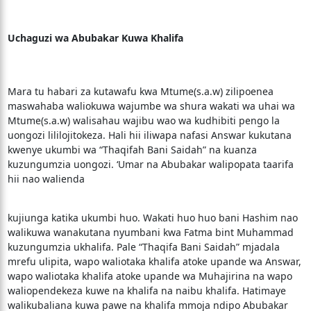
Uchaguzi wa Abubakar Kuwa Khalifa
Mara tu habari za kutawafu kwa Mtume(s.a.w) zilipoenea
maswahaba waliokuwa wajumbe wa shura wakati wa uhai wa
Mtume(s.a.w) walisahau wajibu wao wa kudhibiti pengo la
uongozi lililojitokeza. Hali hii iliwapa nafasi Answar kukutana
kwenye ukumbi wa “Thaqifah Bani Saidah” na kuanza
kuzungumzia uongozi. ‘Umar na Abubakar walipopata taarifa
hii nao walienda
kujiunga katika ukumbi huo. Wakati huo huo bani Hashim nao
walikuwa wanakutana nyumbani kwa Fatma bint Muhammad
kuzungumzia ukhalifa. Pale “Thaqifa Bani Saidah” mjadala
mrefu ulipita, wapo waliotaka khalifa atoke upande wa Answar,
wapo waliotaka khalifa atoke upande wa Muhajirina na wapo
waliopendekeza kuwe na khalifa na naibu khalifa. Hatimaye
walikubaliana kuwa pawe na khalifa mmoja ndipo Abubakar