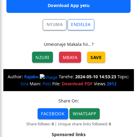
Download App yetu
NYUMA
ENDELEA
Umeionaje Makala hii.. ?
NZURI
MBAYA
SAVE
Author:
Rajabu
Tarehe:
2024-05-10 14:53:23
Topic:
Sira
Main:
Post
File:
Download PDF
Views
2912
Share On:
FACEBOOK
WHATSAPP
Share follows:
0
| Unique share links followed:
0
Sponsored links