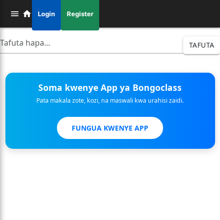
Login
Register
TAFUTA
Soma kwenye App ya Bongoclass
Pata makala zote, kozi, na maswali kwa urahisi zaidi.
FUNGUA KWENYE APP