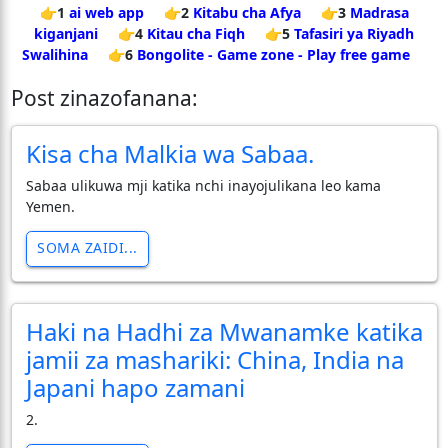
👉1
ai web app
👉2
Kitabu cha Afya
👉3
Madrasa
kiganjani
👉4
Kitau cha Fiqh
👉5
Tafasiri ya Riyadh
Swalihina
👉6
Bongolite - Game zone - Play free game
Post zinazofanana:
Kisa cha Malkia wa Sabaa.
Sabaa ulikuwa mji katika nchi inayojulikana leo kama
Yemen.
SOMA ZAIDI...
Haki na Hadhi za Mwanamke katika
jamii za mashariki: China, India na
Japani hapo zamani
2.