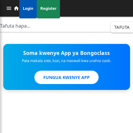
Login
Register
TAFUTA
Soma kwenye App ya Bongoclass
Pata makala zote, kozi, na maswali kwa urahisi zaidi.
FUNGUA KWENYE APP