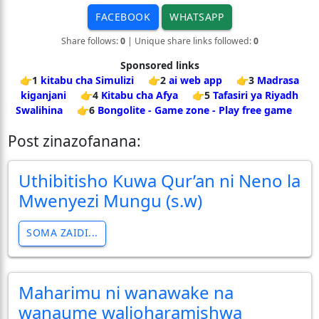
FACEBOOK
WHATSAPP
Share follows:
0
| Unique share links followed:
0
Sponsored links
👉1
kitabu cha Simulizi
👉2
ai web app
👉3
Madrasa
kiganjani
👉4
Kitabu cha Afya
👉5
Tafasiri ya Riyadh
Swalihina
👉6
Bongolite - Game zone - Play free game
Post zinazofanana:
Uthibitisho Kuwa Qur’an ni Neno la
Mwenyezi Mungu (s.w)
SOMA ZAIDI...
Maharimu ni wanawake na
wanaume walioharamishwa