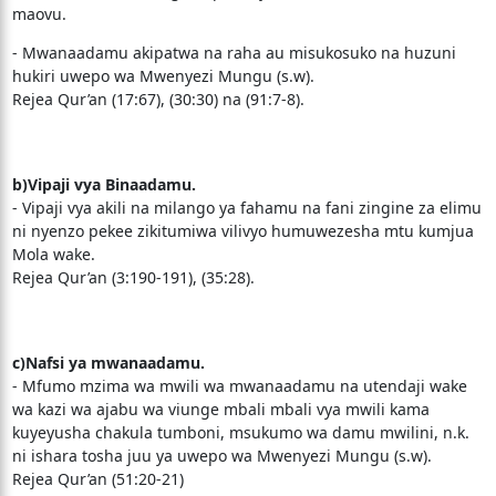
maovu.
- Mwanaadamu akipatwa na raha au misukosuko na huzuni
hukiri uwepo wa Mwenyezi Mungu (s.w).
Rejea Qur’an (17:67), (30:30) na (91:7-8).
b)Vipaji vya Binaadamu.
- Vipaji vya akili na milango ya fahamu na fani zingine za elimu
ni nyenzo pekee zikitumiwa vilivyo humuwezesha mtu kumjua
Mola wake.
Rejea Qur’an (3:190-191), (35:28).
c)Nafsi ya mwanaadamu.
- Mfumo mzima wa mwili wa mwanaadamu na utendaji wake
wa kazi wa ajabu wa viunge mbali mbali vya mwili kama
kuyeyusha chakula tumboni, msukumo wa damu mwilini, n.k.
ni ishara tosha juu ya uwepo wa Mwenyezi Mungu (s.w).
Rejea Qur’an (51:20-21)