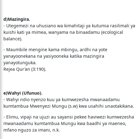
d)Mazingira.
- Utegemezi na uhusiano wa kimahitaji ya kutumia rasilimali ya
kuishi kati ya mimea, wanyama na binaadamu (ecological
balance).
- Maumbile mengine kama mbingu, ardhi na yote
yanayoonekana na yasiyooneka katika mazingira
yanayotunguka.
Rejea Qur’an (3:190).
e)Wahyi (Ufunuo).
- Wahyi ndio nyenzo kuu ya kumwezesha mwanaadamu
kumtambua Mwenyezi Mungu (s.w) kwa usahihi unaotakikana.
- Elimu, vipaji na ujuzi au sayansi pekee haviwezi kumwezesha
mwanaadamu kumtambua Mungu kwa baadhi ya maeneo,
mfano nguzo za imani, n.k.