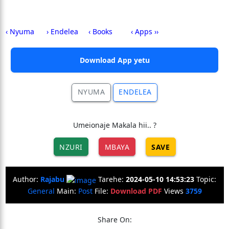
‹ Nyuma
› Endelea
‹ Books
‹ Apps ››
Download App yetu
NYUMA
ENDELEA
Umeionaje Makala hii.. ?
NZURI
MBAYA
SAVE
Author:
Rajabu
Tarehe:
2024-05-10 14:53:23
Topic:
General
Main:
Post
File:
Download PDF
Views
3759
Share On: