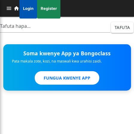
Login
Register
TAFUTA
Soma kwenye App ya Bongoclass
Pata makala zote, kozi, na maswali kwa urahisi zaidi.
FUNGUA KWENYE APP