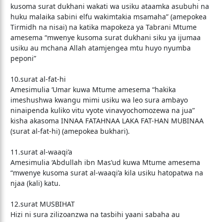
kusoma surat dukhani wakati wa usiku ataamka asubuhi na
huku malaika sabini elfu wakimtakia msamaha” (amepokea
Tirmidh na nisai) na katika mapokeza ya Tabrani Mtume
amesema “mwenye kusoma surat dukhani siku ya ijumaa
usiku au mchana Allah atamjengea mtu huyo nyumba
peponi”
10.surat al-fat-hi
Amesimulia ‘Umar kuwa Mtume amesema “hakika
imeshushwa kwangu mimi usiku wa leo sura ambayo
ninaipenda kuliko vitu vyote vinavyochomozewa na jua”
kisha akasoma INNAA FATAHNAA LAKA FAT-HAN MUBINAA
(surat al-fat-hi) (amepokea bukhari).
11.surat al-waaqi’a
Amesimulia ‘Abdullah ibn Mas’ud kuwa Mtume amesema
“mwenye kusoma surat al-waaqi’a kila usiku hatopatwa na
njaa (kali) katu.
12.surat MUSBIHAT
Hizi ni sura zilizoanzwa na tasbihi yaani sabaha au