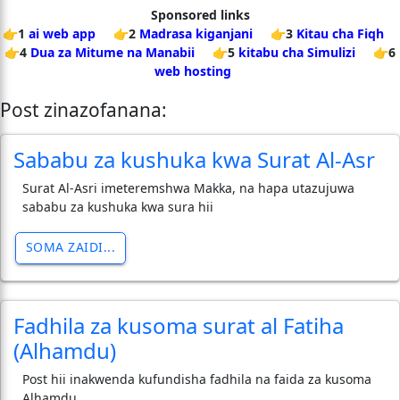
Sponsored links
👉1
ai web app
👉2
Madrasa kiganjani
👉3
Kitau cha Fiqh
👉4
Dua za Mitume na Manabii
👉5
kitabu cha Simulizi
👉6
web hosting
Post zinazofanana:
Sababu za kushuka kwa Surat Al-Asr
Surat Al-Asri imeteremshwa Makka, na hapa utazujuwa
sababu za kushuka kwa sura hii
SOMA ZAIDI...
Fadhila za kusoma surat al Fatiha
(Alhamdu)
Post hii inakwenda kufundisha fadhila na faida za kusoma
Alhamdu.