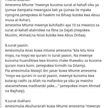
Amesema Mtume “mwenye kusoma surat al-kahafi siku ya
ijumaa itampatia mwangaza kati ya ijumaa ile mpaka
nyingine.(amepokea Al-haakim na Bihaqi kutoka kwa Abuu
musa al-’Ashar).
Amesema Mtume mwenye kuhifadhi aya 10 za mwanzo za
surat al-kahafi atalindwa na fitna za Dajali.(mepokea
Muslim, Ahmad,na Nisai kutoka kwa Abuu Drdaa).
8.surat yaasin.
Amesimulia Anas kuwa mtume amesema “kila kitu kina
moyo, na moyo wa qurani ni surat yaasin. Na mwenye
kuisoma huandikiwa kwa kisomo chake thawabu za kusoma
qurani mara kumi. (amepokea tirmidh na Dilamy).
Pia amesimulia Ma’aqil ibn yasar kuwa Mtume amesema
“moyo wa qurani ni surat yaasin, mwenye kuisoma kwa
kutaraji radhi za Allah na mafanikio ya siku ya mwisho
atasamehewa madhambi yake.…” (amepokea imam Ahmad
na Bayhaqi).
9.surat dukhani
Amesimulia Abuhurairah kuwa Mtume amesema “mwenye