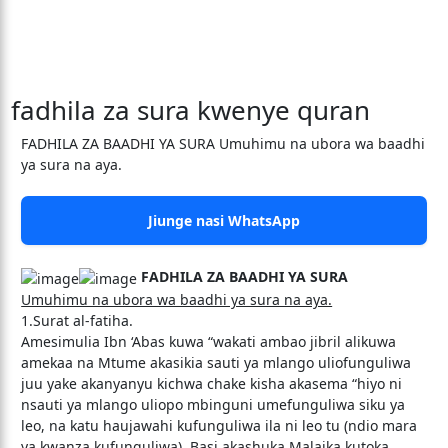
fadhila za sura kwenye quran
FADHILA ZA BAADHI YA SURA Umuhimu na ubora wa baadhi
ya sura na aya.
Jiunge nasi WhatsApp
FADHILA ZA BAADHI YA SURA
Umuhimu na ubora wa baadhi ya sura na aya.
1.Surat al-fatiha.
Amesimulia Ibn ‘Abas kuwa “wakati ambao jibril alikuwa
amekaa na Mtume akasikia sauti ya mlango uliofunguliwa
juu yake akanyanyu kichwa chake kisha akasema “hiyo ni
nsauti ya mlango uliopo mbinguni umefunguliwa siku ya
leo, na katu haujawahi kufunguliwa ila ni leo tu (ndio mara
ya kwanza kufunguliwa). Basi akashuka Malaika kutoka