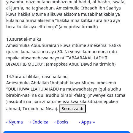
yusabihu nazo ni tano ambazo ni al-hadid, al-hashri, swafa,
al-jum-’a, na taghaabun. Amesimulia ‘Irbaadh ibn Saariya
kuwa hakika Mtume alikuwa akisoma musabihat kabla ya
kulala na huwa akisema “hakika mna katika sura hizo aya
bora kuliko aya elfu moja” (amepokea tirmidh)
13.surat al-mulku
Amesimulia Abuuhurairah kuwa mtume amesema “katika
qurani kuna sura ina aya 30. Ni yenye kumuombea mtu
mpaka atasamehewa nayo ni “TABAARAKAL-LADHII
BIYADIHIL-MULKU”. (amepokea Abuu Dawd na tirmidh)
14.Suratul ikhlas, nasi na falaq
Amesimulia ‘Abdallah Ibnhabib kuwa Mtume amesema
“QUL HUWA LLAHU AHADU na mu’awadhatayn (qul a’udhu
birabin-nasi na qul a’udhu birabil-falaq) (mwenye kuzisoma
) asubuhi na jioni zinatosheleza kwa kila kitu.(amepokea
ahmad, Tirmidh na Nisai).
Soma zaidi
‹ Nyuma
› Endelea
‹ Books
‹ Apps ››