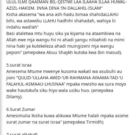
ULUL-ILMI QAAIMAN BIL-QISTWI LAA ILAAHA ILLAA HUWAL-
AZIZL-HAKIIM. INNA DINA ‘IN-DALLAHIL-ISLAM”
Kisha akasema “wa ana ash-hadu bimaa shahidaLLAHU
bihi, wa astawdiu LLAHU hadhihi shahadah, wahiya lii
indahu wadi’ah”
Basi ataletwa mtu huyu siku ya kiyama na ataambiwa na
Allah ewe mja wangu hii ni ahadi yangu niloahidi na mimi
nina haki ya kutekeleza ahadi muingizeni mja wangu
peponi” (amepokea Abuu Shaykh kutoka kwa Ibn masud).
5.surat israa
Amesema Mtume mwenye kusoma wakati wa asubuhi au
jioni “QULID-’ULLAHA AWID-’UR-RAHMANA AYAAMA-TAD-’U
FALAHUL-ASMAAU-LHUSNAA” mpaka mwisho wa sura moyo
wake hautokufa siku hiyo wala usiku huo. (amepokea
Dilamy).
6.Surat Zumar
Amesimulia ‘Aisha kuwa alikuwa Mtume halali mpaka asome
surat zumar na surat israa” (amepokea Tirmidh)
7.surat alkahafi