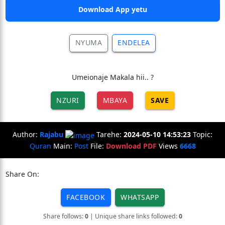
Download App yetu
NYUMA
ENDELEA
Umeionaje Makala hii.. ?
NZURI
MBAYA
SAVE
Author:
Rajabu
Tarehe:
2024-05-10 14:53:23
Topic:
Quran
Main:
Post
File:
Download PDF
Views
6668
Share On:
FACEBOOK
WHATSAPP
Share follows:
0
| Unique share links followed:
0