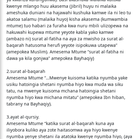
kwenye mlango huu akasema (Jibril) huyu ni malaika
ameshuka duniani na hajawahi kushuka kamwe ila ni leo tu
akatoa salamu (malaika huyo) kisha akasema (kumwambia
mtume) tuo habari za furaha kwa nuru mbili ulizopewa na
hakuwahi kupewa mtume yeyote kabla yako kamwe
(ambazo ni) surat al-fatiha na aya za mwisho za surat al-
baqarah hatusoma herufi yeyote isipokuwa utapewa”
(amepokea Muslim). Amesema Mtume “surat al-fatiha ni
dawa ya kila gonjwa” amepokea Bayhaqiy)
2.surat al-baqarah
Amesema Mtume “…Mwenye kuisoma katika nyumba yake
usiku hatoingia shetani nyumba hiyo kwa muda wa siku
tatu, na mwenye kuisoma mchana hatoingia shetani
nyumba hiyo kwa michana mitatu” (amepokea Ibn hiban,
tabrany na Bayhaqiy).
3.ayat al-qursiy.
Amesema Mtume “katika surat al-baqarah kuna aya
iliyobora kuliko aya zote haitasomwa aya hiyo kwenye
nyumba yenye shetani ila atatoka kwenye nyumba hiyo, (aya