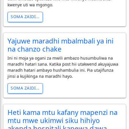
kwenye uti wa mgongo.
SOMA ZAIDI...
Yajuwe maradhi mbalmbali ya ini
na chanzo chake
Ini ni moja ya ogani za mwili ambazo husumbuliwa na
maradhi hatari sana. Katika post hii utakwend akuyajuwa
maradh hatari ambayo hushambulia ini. Pia utajifunza
jinsi a kujikinga na maradhi hayo.
SOMA ZAIDI...
Heti kama mtu kafany mapenzi na
mtu mwe ukimwi siku hihiyo
akenda hospitali kapewa dawa