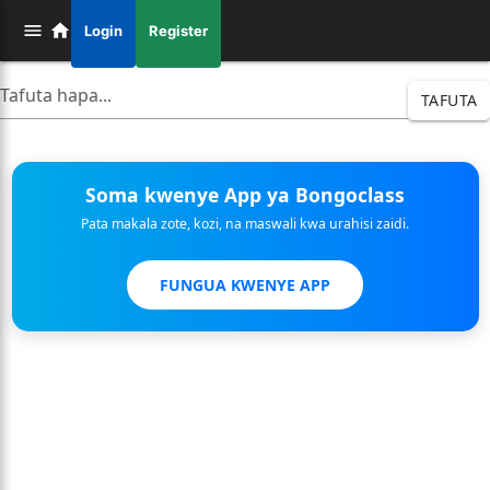
Login
Register
TAFUTA
Soma kwenye App ya Bongoclass
Pata makala zote, kozi, na maswali kwa urahisi zaidi.
FUNGUA KWENYE APP