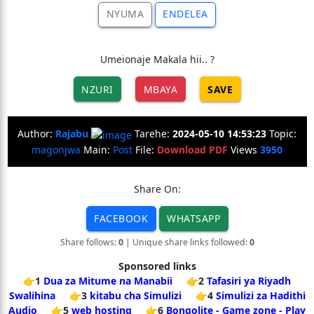
NYUMA
ENDELEA
Umeionaje Makala hii.. ?
NZURI
MBAYA
SAVE
Author:
Rajabu
Tarehe:
2024-05-10 14:53:23
Topic:
magonjwa
Main:
Post
File:
Download PDF
Views
3950
Share On:
FACEBOOK
WHATSAPP
Share follows:
0
| Unique share links followed:
0
Sponsored links
👉1
Dua za Mitume na Manabii
👉2
Tafasiri ya Riyadh
Swalihina
👉3
kitabu cha Simulizi
👉4
Simulizi za Hadithi
Audio
👉5
web hosting
👉6
Bongolite - Game zone - Play