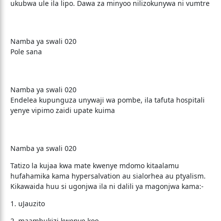
ukubwa ule ila lipo. Dawa za minyoo nilizokunywa ni vumtre
Namba ya swali 020
Pole sana
Namba ya swali 020
Endelea kupunguza unywaji wa pombe, ila tafuta hospitali
yenye vipimo zaidi upate kuima
Namba ya swali 020
Tatizo la kujaa kwa mate kwenye mdomo kitaalamu
hufahamika kama hypersalvation au sialorhea au ptyalism.
Kikawaida huu si ugonjwa ila ni dalili ya magonjwa kama:-
1. uJauzito
2. maambukizi kwenye koo