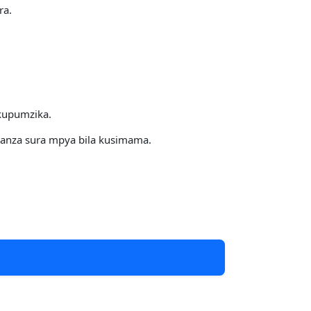
ra.
kupumzika.
anza sura mpya bila kusimama.