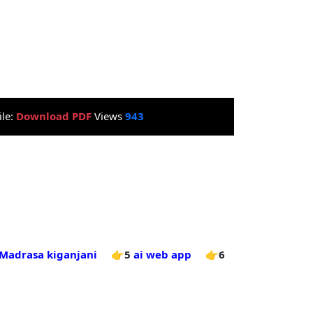
ile:
Download PDF
Views
943
Madrasa kiganjani
👉5
ai web app
👉6