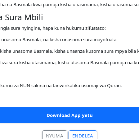
adha na Basmala kwa pamoja kisha unasimama, kisha unasoma su
 Sura Mbili
ngia sura nyingine, hapa kuna hukumu zifuatazo:
a unasoma Basmala, na kisha unasoma sura inayofuata.
kisha unasoma Basmala, kisha unaanza kusoma sura mpya bila 
za sura kisha utasimama, kisha utasoma Basmala pamoja na ku
hukumu za NUN sakina na tanwinkatika usomaji wa Quran.
Download App yetu
NYUMA
ENDELEA