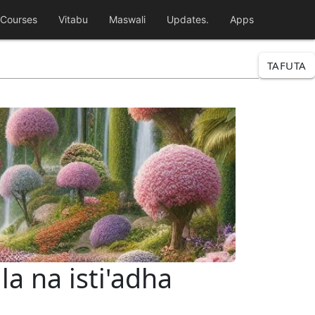
Courses
Vitabu
Maswali
Updates.
Apps
TAFUTA
a na isti'adha