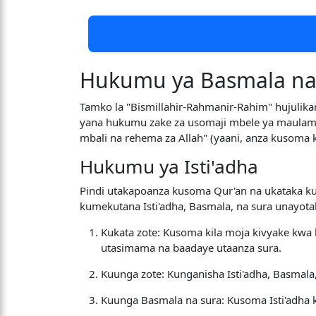
Hukumu ya Basmala na 
Tamko la "Bismillahir-Rahmanir-Rahim" hujulika
yana hukumu zake za usomaji mbele ya maulamaa 
mbali na rehema za Allah" (yaani, anza kusoma k
Hukumu ya Isti'adha
Pindi utakapoanza kusoma Qur'an na ukataka ku
kumekutana Isti'adha, Basmala, na sura unayo
Kukata zote: Kusoma kila moja kivyake kwa 
utasimama na baadaye utaanza sura.
Kuunga zote: Kunganisha Isti'adha, Basmala
Kuunga Basmala na sura: Kusoma Isti'adha 