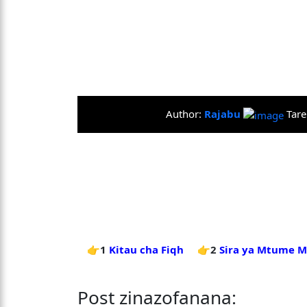
Author:
Rajabu
Tar
👉1
Kitau cha Fiqh
👉2
Sira ya Mtume M
Post zinazofanana: