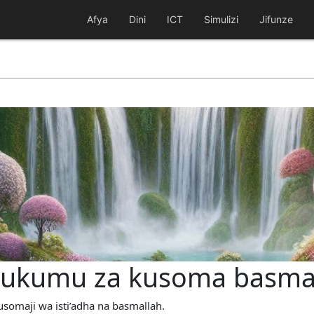
Afya
Dini
ICT
Simulizi
Jifunze
 hukumu za kusoma basmal
usomaji wa isti’adha na basmallah.