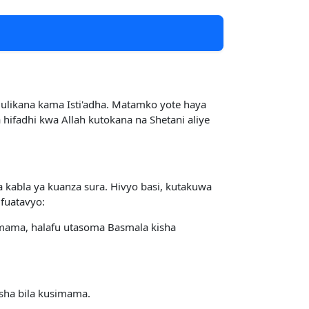
julikana kama Isti'adha. Matamko yote haya
ifadhi kwa Allah kutokana na Shetani aliye
 kabla ya kuanza sura. Hivyo basi, kutakuwa
fuatavyo:
simama, halafu utasoma Basmala kisha
sha bila kusimama.