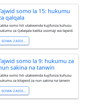
Tajwid somo la 15: hukumu
za qalqala
Katika somo hili utakwenda kujifunza kuhusu
hukumu za Qalaqala katika usomaji wa tajwid.
SOMA ZAIDI...
Tajwid somo la 9: hukumu za
nun sakina na tanwin
Katika somo hili utakwenda kujifunza kuhusu
hukumu za kitajwid za nun sakina na tanwin
SOMA ZAIDI...