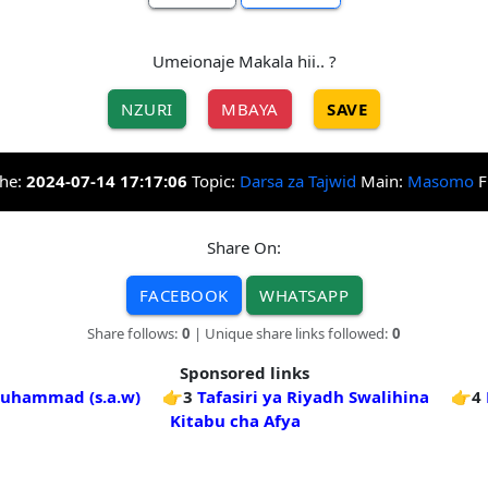
Umeionaje Makala hii.. ?
NZURI
MBAYA
SAVE
ehe:
2024-07-14 17:17:06
Topic:
Darsa za Tajwid
Main:
Masomo
F
Share On:
FACEBOOK
WHATSAPP
Share follows:
0
| Unique share links followed:
0
Sponsored links
uhammad (s.a.w)
👉3
Tafasiri ya Riyadh Swalihina
👉4
Kitabu cha Afya