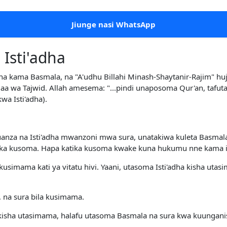
Jiunge nasi WhatsApp
Isti'adha
na kama Basmala, na "A'udhu Billahi Minash-Shaytanir-Rajim" hu
wa Tajwid. Allah amesema: "...pindi unaposoma Qur'an, tafuta h
wa Isti'adha).
anza na Isti'adha mwanzoni mwa sura, unatakiwa kuleta Basmala
taka kusoma. Hapa katika kusoma kwake kuna hukumu nne kama i
kusimama kati ya vitatu hivi. Yaani, utasoma Isti'adha kisha uta
, na sura bila kusimama.
kisha utasimama, halafu utasoma Basmala na sura kwa kuungani