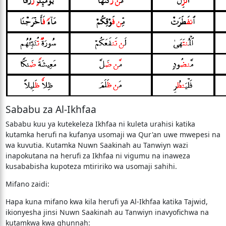
Sababu za Al-Ikhfaa
Sababu kuu ya kutekeleza Ikhfaa ni kuleta urahisi katika
kutamka herufi na kufanya usomaji wa Qur'an uwe mwepesi na
wa kuvutia. Kutamka Nuwn Saakinah au Tanwiyn wazi
inapokutana na herufi za Ikhfaa ni vigumu na inaweza
kusababisha kupoteza mtiririko wa usomaji sahihi.
Mifano zaidi:
Hapa kuna mifano kwa kila herufi ya Al-Ikhfaa katika Tajwid,
ikionyesha jinsi Nuwn Saakinah au Tanwiyn inavyofichwa na
kutamkwa kwa ghunnah: