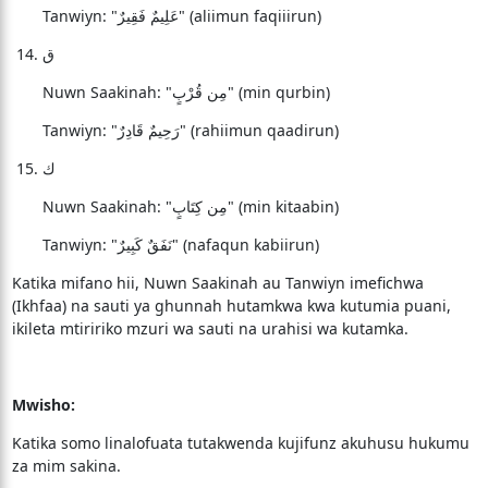
Tanwiyn: "عَلِيمٌ فَقِيرٌ" (aliimun faqiiirun)
ق
Nuwn Saakinah: "مِن قُرْبٍ" (min qurbin)
Tanwiyn: "رَحِيمٌ قَادِرٌ" (rahiimun qaadirun)
ك
Nuwn Saakinah: "مِن كِتَابٍ" (min kitaabin)
Tanwiyn: "نَفَقٌ كَبِيرٌ" (nafaqun kabiirun)
Katika mifano hii, Nuwn Saakinah au Tanwiyn imefichwa
(Ikhfaa) na sauti ya ghunnah hutamkwa kwa kutumia puani,
ikileta mtiririko mzuri wa sauti na urahisi wa kutamka.
Mwisho:
Katika somo linalofuata tutakwenda kujifunz akuhusu hukumu
za mim sakina.