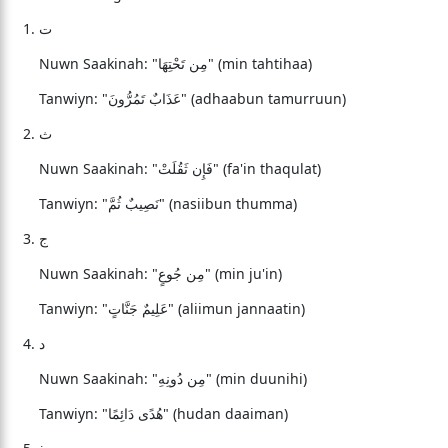
ت
Nuwn Saakinah: "مِن تَحْتِهَا" (min tahtihaa)
Tanwiyn: "عَذَابٌ تَمُرُّونَ" (adhaabun tamurruun)
ث
Nuwn Saakinah: "فَإِن ثَقُلَتْ" (fa'in thaqulat)
Tanwiyn: "نَصِيبٌ ثُمَّ" (nasiibun thumma)
ج
Nuwn Saakinah: "مِن جُوعٍ" (min ju'in)
Tanwiyn: "عَلِيمٌ جَنَّاتٍ" (aliimun jannaatin)
د
Nuwn Saakinah: "مِن دُونِهِ" (min duunihi)
Tanwiyn: "هُدًى دَائِمًا" (hudan daaiman)