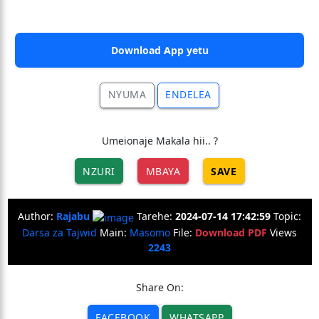
Download App yetu
NYUMA
ENDELEA
Umeionaje Makala hii.. ?
NZURI
MBAYA
SAVE
Author:
Rajabu
Tarehe:
2024-07-14 17:42:59
Topic:
Darsa za Tajwid
Main:
Masomo
File:
Download PDF
Views
2243
Share On:
FACEBOOK
WHATSAPP