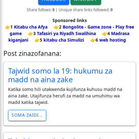
Share follows:
0
| Unique share links followed:
0
Sponsored links
👉1
Kitabu cha Afya
👉2
Bongolite - Game zone - Play free
game
👉3
Tafasiri ya Riyadh Swalihina
👉4
Madrasa
kiganjani
👉5
kitabu cha Simulizi
👉6
web hosting
Post zinazofanana:
Tajwid somo la 19: hukumu za
madd na aina zake
Katika somo hili utakwenda kujifunza kuhusu madd na
aina zake. Utajifunza herufi za madd na umuhimu wa
madd katika tajwid.
SOMA ZAIDI...