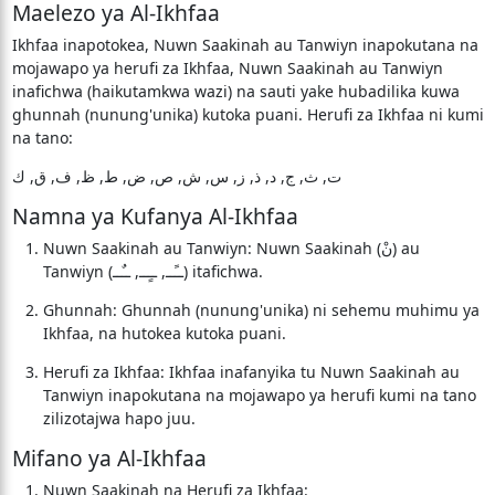
Maelezo ya Al-Ikhfaa
Ikhfaa inapotokea, Nuwn Saakinah au Tanwiyn inapokutana na
mojawapo ya herufi za Ikhfaa, Nuwn Saakinah au Tanwiyn
inafichwa (haikutamkwa wazi) na sauti yake hubadilika kuwa
ghunnah (nunung'unika) kutoka puani. Herufi za Ikhfaa ni kumi
na tano:
ت, ث, ج, د, ذ, ز, س, ش, ص, ض, ط, ظ, ف, ق, ك
Namna ya Kufanya Al-Ikhfaa
Nuwn Saakinah au Tanwiyn: Nuwn Saakinah (نْ) au
Tanwiyn (ــًــ, ــٍــ, ــٌــ) itafichwa.
Ghunnah: Ghunnah (nunung'unika) ni sehemu muhimu ya
Ikhfaa, na hutokea kutoka puani.
Herufi za Ikhfaa: Ikhfaa inafanyika tu Nuwn Saakinah au
Tanwiyn inapokutana na mojawapo ya herufi kumi na tano
zilizotajwa hapo juu.
Mifano ya Al-Ikhfaa
Nuwn Saakinah na Herufi za Ikhfaa: