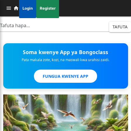
Login
Register
TAFUTA
Soma kwenye App ya Bongoclass
Pata makala zote, kozi, na maswali kwa urahisi zaidi.
FUNGUA KWENYE APP