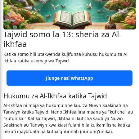
Tajwid somo la 13: sheria za Al-
ikhfaa
Katika somo hili utakwenda kujifunza kuhusu hukumu za Al
ikhfaa katika usomaji wa Tajwid
Jiunge nasi WhatsApp
Hukumu za Al-Ikhfaa katika Tajwid
Al-Ikhfaa ni moja ya hukumu nne kuu za Nuwn Saakinah na
Tanwiyn katika Tajwid. Neno Ikhfaa lina maana ya "kuficha" au
"kufunika." Katika Tajwid, Ikhfaa ni kuficha sauti ya Nuwn
Saakinah au Tanwiyn kwa kiasi fulani bila kuikamilisha katika
herufi inayofuata na kutoa ghunnah (nunung'unika).