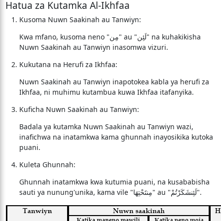
Hatua za Kutamka Al-Ikhfaa
Kusoma Nuwn Saakinah au Tanwiyn:
Kwa mfano, kusoma neno "مِن" au "لَئِن" na kuhakikisha
Nuwn Saakinah au Tanwiyn inasomwa vizuri.
Kukutana na Herufi za Ikhfaa:
Nuwn Saakinah au Tanwiyn inapotokea kabla ya herufi za
Ikhfaa, ni muhimu kutambua kuwa Ikhfaa itafanyika.
Kuficha Nuwn Saakinah au Tanwiyn:
Badala ya kutamka Nuwn Saakinah au Tanwiyn wazi,
inafichwa na inatamkwa kama ghunnah inayosikika kutoka
puani.
Kuleta Ghunnah:
Ghunnah inatamkwa kwa kutumia puani, na kusababisha
sauti ya nunung'unika, kama vile "مِنتَحْتِهَا" au "لَئِنشَكَرْتُمْ".