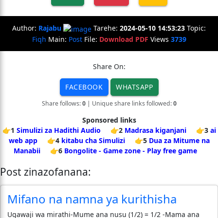
Author:
Rajabu
Tarehe:
2024-05-10 14:53:23
Topic:
Fiqh
Main:
Post
File:
Download PDF
Views
3739
Share On:
FACEBOOK
WHATSAPP
Share follows:
0
| Unique share links followed:
0
Sponsored links
👉1
Simulizi za Hadithi Audio
👉2
Madrasa kiganjani
👉3
ai
web app
👉4
kitabu cha Simulizi
👉5
Dua za Mitume na
Manabii
👉6
Bongolite - Game zone - Play free game
Post zinazofanana:
Mifano na namna ya kurithisha
Ugawaji wa mirathi-Mume ana nusu (1/2) = 1/2 -Mama ana