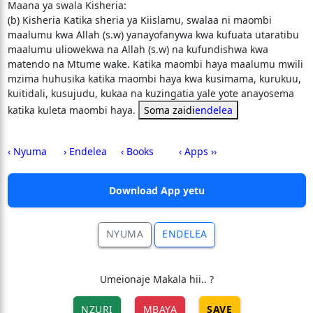
Maana ya swala Kisheria:
(b) Kisheria Katika sheria ya Kiislamu, swalaa ni maombi
maalumu kwa Allah (s.w) yanayofanywa kwa kufuata utaratibu
maalumu uliowekwa na Allah (s.w) na kufundishwa kwa
matendo na Mtume wake. Katika maombi haya maalumu mwili
mzima huhusika katika maombi haya kwa kusimama, kurukuu,
kuitidali, kusujudu, kukaa na kuzingatia yale yote anayosema
katika kuleta maombi haya.
Soma zaidi
endelea
‹ Nyuma
› Endelea
‹ Books
‹ Apps ››
Download App yetu
NYUMA
ENDELEA
Umeionaje Makala hii.. ?
NZURI
MBAYA
SAVE