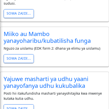
sudusi.
SOMA ZAIDI...
Miiko au Mambo
yanayoharibu/kubatilisha funga
Nguzo za uislamu (EDK form 2: dhana ya elimu ya uislamu)
SOMA ZAIDI...
Yajuwe masharti ya udhu yaani
yanayofanya udhu kukubalika
Posti hii itakufundisha masharti yanayohitajika kwa mwenye
kutaka kutia udhu.
SOMA ZAIDI...