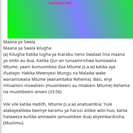
Maana ya Swala
Maana ya Swala kilugha
(a) Kilugha Katika lugha ya Kiarabu neno Swalaat lina maana
ya ombi au dua. Katika Qur-an tunaamrishwa kumswalia
Mtume, yaani kumuombea dua Mtume (s.a.w) katika aya
ifuatayo: Hakika Mwenyezi Mungu na Malaika wake
wanamswalia Mtume (wanamtakia Rehema). Basi, enyi
mlioamini mswalieni (muombeeni au mtakieni Mtume) Rehema
na muombeeni amani (33:56)
Vile vile katika Hadith, Mtume (s.a.w) anatuambia: Yule
atakayealikwa kwenye karamu ya harusi aitikie wito huo, kama
hataweza kuitika amswalie (amuombee dua) aliyemkaribisha.
(Muslimu).