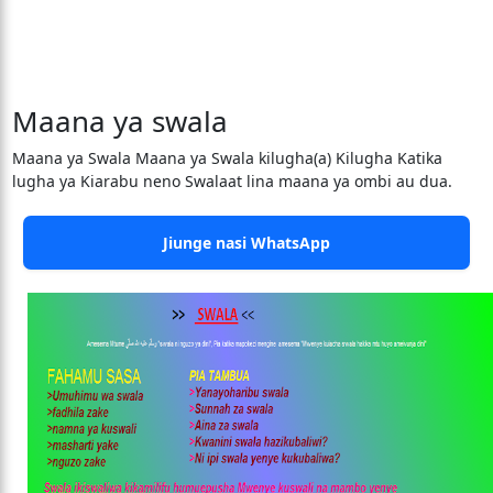
Maana ya swala
Maana ya Swala Maana ya Swala kilugha(a) Kilugha Katika
lugha ya Kiarabu neno Swalaat lina maana ya ombi au dua.
Jiunge nasi WhatsApp