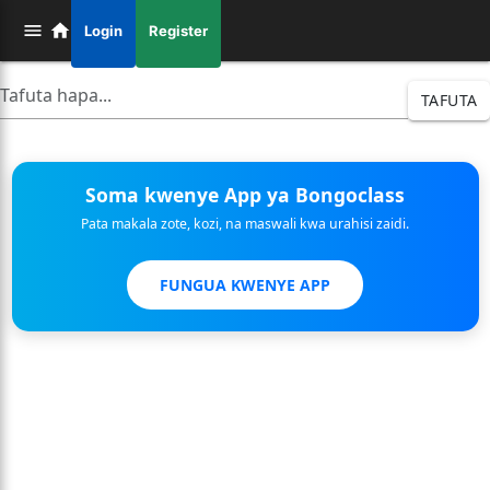
Login
Register
TAFUTA
Soma kwenye App ya Bongoclass
Pata makala zote, kozi, na maswali kwa urahisi zaidi.
FUNGUA KWENYE APP