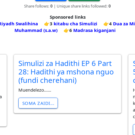
Share follows:
0
| Unique share links followed:
0
Sponsored links
 Riyadh Swalihina
👉3
kitabu cha Simulizi
👉4
Dua za M
Muhammad (s.a.w)
👉6
Madrasa kiganjani
Simulizi za Hadithi EP 6 Part
28: Hadithi ya mshona nguo
(fundi cherehani)
Muendelezo......
a
SOMA ZAIDI...