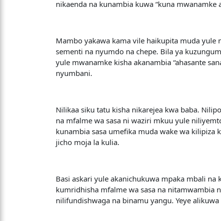
nikaenda na kunambia kuwa “kuna mwanamke ata
Mambo yakawa kama vile haikupita muda yule 
sementi na nyumdo na chepe. Bila ya kuzungum
yule mwanamke kisha akanambia “ahasante sana 
nyumbani.
Nilikaa siku tatu kisha nikarejea kwa baba. Ni
na mfalme wa sasa ni waziri mkuu yule niliyem
kunambia sasa umefika muda wake wa kilipiza k
jicho moja la kulia.
Basi askari yule akanichukuwa mpaka mbali na ku
kumridhisha mfalme wa sasa na nitamwambia nim
nilifundishwaga na binamu yangu. Yeye alikuw