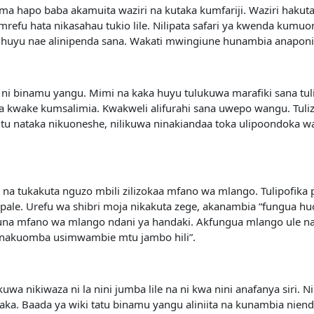
ma hapo baba akamuita waziri na kutaka kumfariji. Waziri hakut
 mrefu hata nikasahau tukio lile. Nilipata safari ya kwenda k
ba huyu nae alinipenda sana. Wakati mwingiune hunambia anap
i binamu yangu. Mimi na kaka huyu tulukuwa marafiki sana tul
a kwake kumsalimia. Kwakweli alifurahi sana uwepo wangu. Tuli
itu nataka nikuoneshe, nilikuwa ninakiandaa toka ulipoondoka w
 tukakuta nguzo mbili zilizokaa mfano wa mlango. Tulipofika pa
 pale. Urefu wa shibri moja nikakuta zege, akanambia “fungua hu
 kuna mfano wa mlango ndani ya handaki. Akfungua mlango ule 
a, nakuomba usimwambie mtu jambo hili”.
likuwa nikiwaza ni la nini jumba lile na ni kwa nini anafanya siri.
paka. Baada ya wiki tatu binamu yangu aliniita na kunambia nie