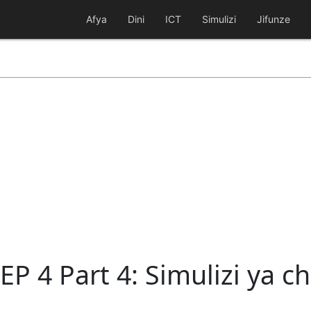
Afya
Dini
ICT
Simulizi
Jifunze
i EP 4 Part 4: Simulizi ya