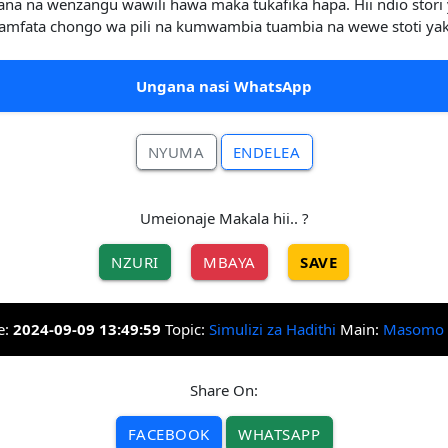
ana na wenzangu wawili hawa maka tukafika hapa. Hii ndio stori 
amfata chongo wa pili na kumwambia tuambia na wewe stoti yak
Ungana nasi WhatsApp
NYUMA
ENDELEA
Umeionaje Makala hii.. ?
NZURI
MBAYA
SAVE
e:
2024-09-09 13:49:59
Topic:
Simulizi za Hadithi
Main:
Masomo
Share On:
FACEBOOK
WHATSAPP