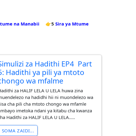
itume na Manabii
👉5
Sira ya Mtume
Simulizi za Hadithi EP4 Part
5: Hadithi ya pili ya mtoto
chongo wa mfalme
Hadithi za HALIF LELA U LELA huwa zina
muendelezo na hadidhi hii ni muondelezo wa
kisa cha pili cha mtoto chongo wa mfamle
ambayo imetoka ndani ya kitabu cha kwanza
cha Hadithi za HALIF LELA U LELA.....
SOMA ZAIDI...