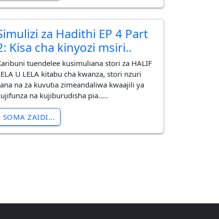
Simulizi za Hadithi EP 4 Part
2: Kisa cha kinyozi msiri..
Karibuni tuendelee kusimuliana stori za HALIF
LELA U LELA kitabu cha kwanza, stori nzuri
sana na za kuvutia zimeandaliwa kwaajili ya
ujifunza na kujiburudisha pia.....
SOMA ZAIDI...