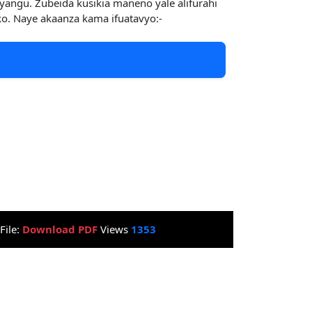
yangu. Zubeida kusikia maneno yale alifurahi
o. Naye akaanza kama ifuatavyo:-
File:
Download PDF
Views
1353