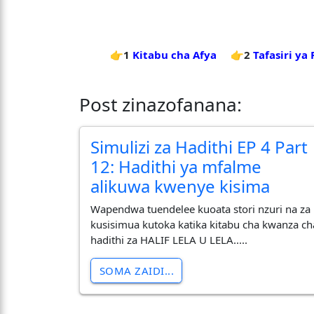
👉1
Kitabu cha Afya
👉2
Tafasiri ya
Post zinazofanana:
Simulizi za Hadithi EP 4 Part
12: Hadithi ya mfalme
alikuwa kwenye kisima
Wapendwa tuendelee kuoata stori nzuri na za
kusisimua kutoka katika kitabu cha kwanza ch
hadithi za HALIF LELA U LELA.....
SOMA ZAIDI...