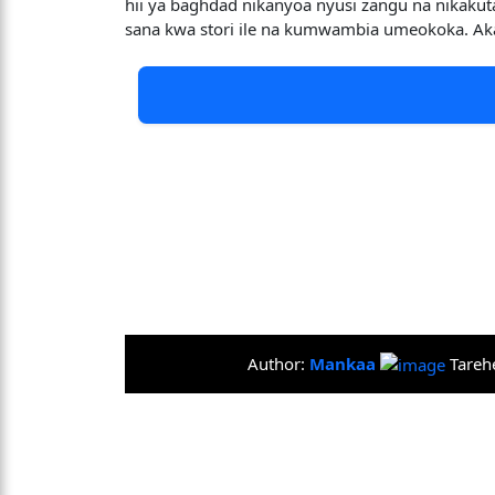
hii ya baghdad nikanyoa nyusi zangu na nikakut
sana kwa stori ile na kumwambia umeokoka. Ak
Author:
Mankaa
Tareh