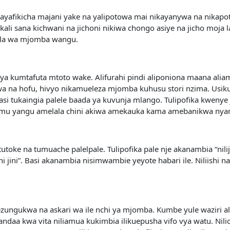
kayafikicha majani yake na yalipotowa mai nikayanywa na nikap
i sana kichwani na jichoni nikiwa chongo asiye na jicho moja la
awala wa mjomba wangu.
 ya kumtafuta mtoto wake. Alifurahi pindi aliponiona maana alia
a na hofu, hivyo nikamueleza mjomba kuhusu stori nzima. Usiku 
si tukaingia palele baada ya kuvunja mlango. Tulipofika kwenye
inamu yangu amelala chini akiwa amekauka kama amebanikwa nya
 tutoke na tumuache palelpale. Tulipofika pale nje akanambia “
 jini”. Basi akanambia nisimwambie yeyote habari ile. Niliishi 
zungukwa na askari wa ile nchi ya mjomba. Kumbe yule waziri 
daa kwa vita niliamua kukimbia ilikuepusha vifo vya watu. Nili