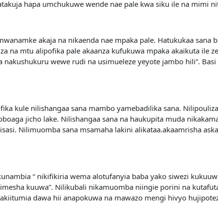
kuja hapa umchukuwe wende nae pale kwa siku ile na mimi nit
mwanamke akaja na nikaenda nae mpaka pale. Hatukukaa sana 
za na mtu alipofika pale akaanza kufukuwa mpaka akaikuta ile 
nakushukuru wewe rudi na usimueleze yeyote jambo hili”. Basi 
lipofika kule nilishangaa sana mambo yamebadilika sana. Nilipo
toboaga jicho lake. Nilishangaa sana na haukupita muda nikakam
isasi. Nilimuomba sana msamaha lakini alikataa.akaamrisha as
nambia “ nikifikiria wema alotufanyia baba yako siwezi kukuuwa 
esha kuuwa”. Nilikubali nikamuomba niingie porini na kutafut
a akiitumia dawa hii anapokuwa na mawazo mengi hivyo hujipot