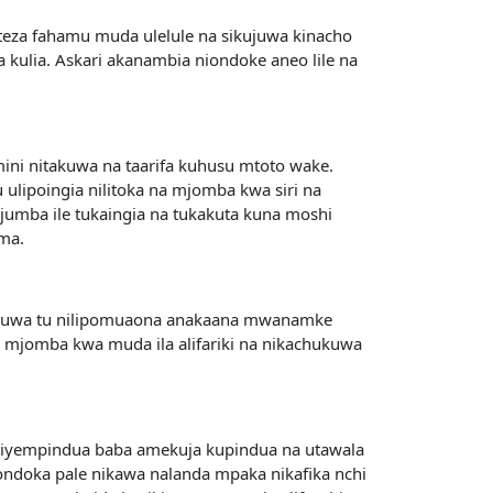
oteza fahamu muda ulelule na sikujuwa kinacho
 kulia. Askari akanambia niondoke aneo lile na
mini nitakuwa na taarifa kuhusu mtoto wake.
ulipoingia nilitoka na mjomba kwa siri na
 jumba ile tukaingia na tukakuta kuna moshi
ma.
nilijuwa tu nilipomuaona anakaana mwanamke
na mjomba kwa muda ila alifariki na nikachukuwa
aliyempindua baba amekuja kupindua na utawala
ondoka pale nikawa nalanda mpaka nikafika nchi