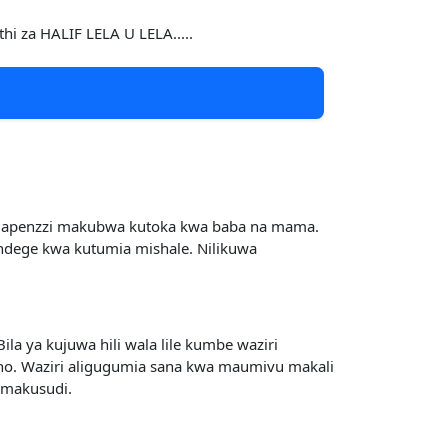
hi za HALIF LELA U LELA.....
 mapenzzi makubwa kutoka kwa baba na mama.
ndege kwa kutumia mishale. Nilikuwa
la ya kujuwa hili wala lile kumbe waziri
cho. Waziri aligugumia sana kwa maumivu makali
 makusudi.