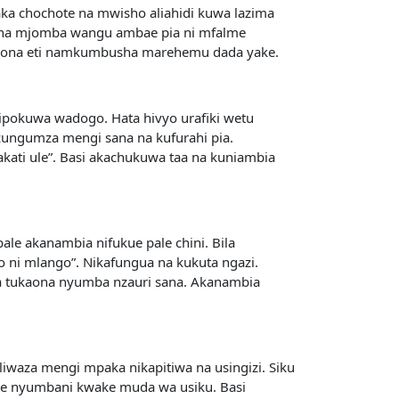
aka chochote na mwisho aliahidi kuwa lazima
umuona mjomba wangu ambae pia ni mfalme
oniona eti namkumbusha marehemu dada yake.
ipokuwa wadogo. Hata hivyo urafiki wetu
zungumza mengi sana na kufurahi pia.
akati ule”. Basi akachukuwa taa na kuniambia
le akanambia nifukue pale chini. Bila
o ni mlango”. Nikafungua na kukuta ngazi.
na tukaona nyumba nzauri sana. Akanambia
 Niliwaza mengi mpaka nikapitiwa na usingizi. Siku
nde nyumbani kwake muda wa usiku. Basi