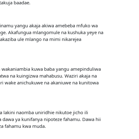
akuja baadae.
binamu yangu akaja akiwa amebeba mfuko wa
zege. Akafungua mlangomule na kushuka yeye na
akaziba ule mlango na mimi nikarejea
uliza wakaniambia kuwa baba yangu amepinduliwa
atwa na kuingizwa mahabusu. Waziri akaja na
kari wake anichukuwe na akaniuwe na kunitowa
lakini naomba uniridhie nikutoe jicho ili
a dawa ya kunifanya nipoteze fahamu. Dawa hii
eza fahamu kwa muda.