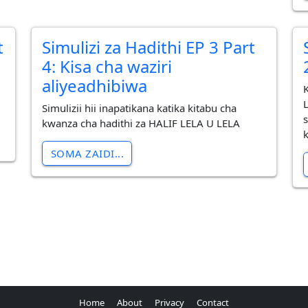
t
Simulizi za Hadithi EP 3 Part
4: Kisa cha waziri
aliyeadhibiwa
Simulizii hii inapatikana katika kitabu cha
kwanza cha hadithi za HALIF LELA U LELA
k
SOMA ZAIDI...
Home
About
Privacy
Contact