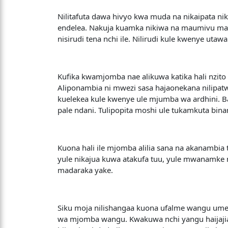
Nilitafuta dawa hivyo kwa muda na nikaipata ni
endelea. Nakuja kuamka nikiwa na maumivu makal
nisirudi tena nchi ile. Nilirudi kule kwenye ut
Kufika kwamjomba nae alikuwa katika hali nzito
Aliponambia ni mwezi sasa hajaonekana nilipatw
kuelekea kule kwenye ule mjumba wa ardhini. Ba
pale ndani. Tulipopita moshi ule tukamkuta b
Kuona hali ile mjomba alilia sana na akanambia
yule nikajua kuwa atakufa tuu, yule mwanamke ni
madaraka yake.
Siku moja nilishangaa kuona ufalme wangu ume
wa mjomba wangu. Kwakuwa nchi yangu haijajian