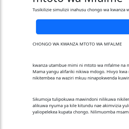
Tusikilizie simulizii inahusu chongo wa kwanza 
CHONGO WA KWANZA MTOTO WA MFALME
kwanza utambue mimi ni mtoto wa mfalme na n
Mama yangu alifariki nikiwa mdogo. Hivyo kwa 
nikitembea na waziri mkuu ninapokwenda kuwi
Sikumoja tulipokuwa mawindoni nilikuwa nikileng
alikuwa nyuma ya kile kitundu nae akimvizia y
yaliopelekea kupata chongo. Nilimuomba msamah