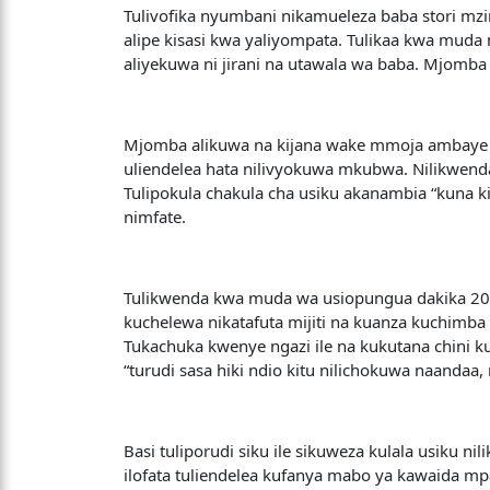
Tulivofika nyumbani nikamueleza baba stori mzi
alipe kisasi kwa yaliyompata. Tulikaa kwa muda
aliyekuwa ni jirani na utawala wa baba. Mjom
Mjomba alikuwa na kijana wake mmoja ambaye n
uliendelea hata nilivyokuwa mkubwa. Nilikwend
Tulipokula chakula cha usiku akanambia “kuna k
nimfate.
Tulikwenda kwa muda wa usiopungua dakika 20 na
kuchelewa nikatafuta mijiti na kuanza kuchimba
Tukachuka kwenye ngazi ile na kukutana chini
“turudi sasa hiki ndio kitu nilichokuwa naanda
Basi tuliporudi siku ile sikuweza kulala usiku ni
ilofata tuliendelea kufanya mabo ya kawaida m