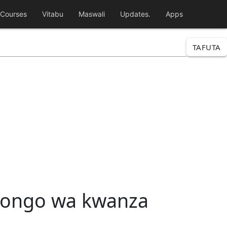
Courses
Vitabu
Maswali
Updates.
Apps
TAFUTA
 chongo wa kwanza