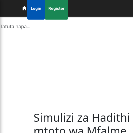
Login
Register
Simulizi za Hadith
mtoto wa Mfalme