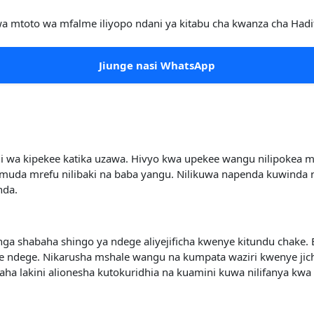
wa mtoto wa mfalme iliyopo ndani ya kitabu cha kwanza cha Hadit
Jiunge nasi WhatsApp
i wa kipekee katika uzawa. Hivyo kwa upekee wangu nilipokea
muda mrefu nilibaki na baba yangu. Nilikuwa napenda kuwinda 
nda.
a shabaha shingo ya ndege aliyejificha kwenye kitundu chake. Bi
ule ndege. Nikarusha mshale wangu na kumpata waziri kwenye ji
a lakini alionesha kutokuridhia na kuamini kuwa nilifanya kwa