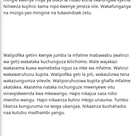
Niliweza kujihisi kama nipo kwenye jeneza vile. Wakafunganya
na mizigo yao mingine na tukaondoak zetu.
Walipofika getini kwnyw jumba la mfalme mabawabu (walinzi
wa geti) wakataka kuchunguza kilichomo. Wale wajakazi
wakasema kuwa wamebeba nguo za mke wa mfalme. Walinzi
wakawaruhusu kupita. Walipofika geti la pili, wakaulizwa tena
wakazungumza vilevile. Waliporuhusiwa kupita ghafla mfalme
akatokea. Akasema nataka nichunguze mwenyewe vitu
vinavyokwenda kwa mkewangu. Hapo nikajua sasa ndio
mwisho wangu. Hapo nikaanza kuhisi mkojo unauma. Tumbo
likanza kunguruma na woga ukanijaa. Nikaanza kushahadia
naa kutubu madhambi yangu.