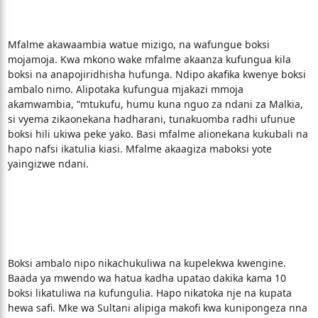
Mfalme akawaambia watue mizigo, na wafungue boksi
mojamoja. Kwa mkono wake mfalme akaanza kufungua kila
boksi na anapojiridhisha hufunga. Ndipo akafika kwenye boksi
ambalo nimo. Alipotaka kufungua mjakazi mmoja
akamwambia, “mtukufu, humu kuna nguo za ndani za Malkia,
si vyema zikaonekana hadharani, tunakuomba radhi ufunue
boksi hili ukiwa peke yako. Basi mfalme alionekana kukubali na
hapo nafsi ikatulia kiasi. Mfalme akaagiza maboksi yote
yaingizwe ndani.
Boksi ambalo nipo nikachukuliwa na kupelekwa kwengine.
Baada ya mwendo wa hatua kadha upatao dakika kama 10
boksi likatuliwa na kufungulia. Hapo nikatoka nje na kupata
hewa safi. Mke wa Sultani alipiga makofi kwa kunipongeza nna