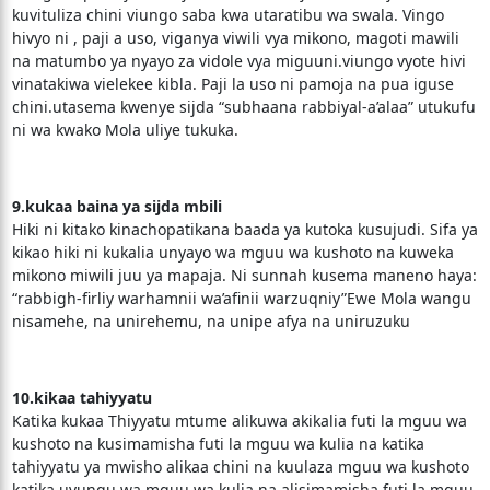
kuvituliza chini viungo saba kwa utaratibu wa swala. Vingo
hivyo ni , paji a uso, viganya viwili vya mikono, magoti mawili
na matumbo ya nyayo za vidole vya miguuni.viungo vyote hivi
vinatakiwa vielekee kibla. Paji la uso ni pamoja na pua iguse
chini.utasema kwenye sijda “subhaana rabbiyal-a’alaa” utukufu
ni wa kwako Mola uliye tukuka.
9.kukaa baina ya sijda mbili
Hiki ni kitako kinachopatikana baada ya kutoka kusujudi. Sifa ya
kikao hiki ni kukalia unyayo wa mguu wa kushoto na kuweka
mikono miwili juu ya mapaja. Ni sunnah kusema maneno haya:
“rabbigh-firliy warhamnii wa’afinii warzuqniy”Ewe Mola wangu
nisamehe, na unirehemu, na unipe afya na uniruzuku
10.kikaa tahiyyatu
Katika kukaa Thiyyatu mtume alikuwa akikalia futi la mguu wa
kushoto na kusimamisha futi la mguu wa kulia na katika
tahiyyatu ya mwisho alikaa chini na kuulaza mguu wa kushoto
katika uvungu wa mguu wa kulia na alisimamisha futi la mguu