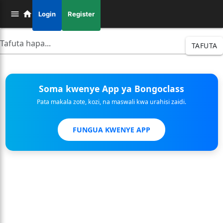
Login
Register
TAFUTA
Soma kwenye App ya Bongoclass
Pata makala zote, kozi, na maswali kwa urahisi zaidi.
FUNGUA KWENYE APP