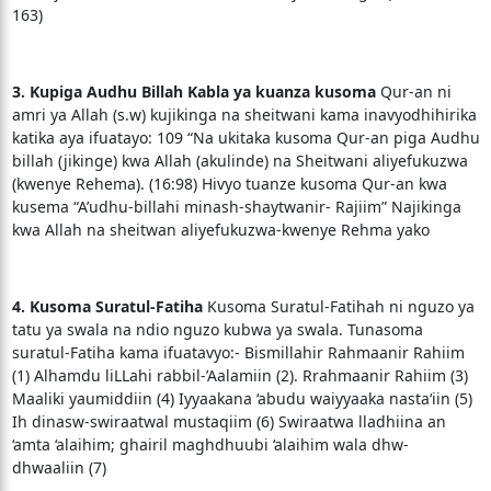
163)
3. Kupiga Audhu Billah Kabla ya kuanza kusoma
Qur-an ni
amri ya Allah (s.w) kujikinga na sheitwani kama inavyodhihirika
katika aya ifuatayo: 109 “Na ukitaka kusoma Qur-an piga Audhu
billah (jikinge) kwa Allah (akulinde) na Sheitwani aliyefukuzwa
(kwenye Rehema). (16:98) Hivyo tuanze kusoma Qur-an kwa
kusema “A’udhu-billahi minash-shaytwanir- Rajiim” Najikinga
kwa Allah na sheitwan aliyefukuzwa-kwenye Rehma yako
4. Kusoma Suratul-Fatiha
Kusoma Suratul-Fatihah ni nguzo ya
tatu ya swala na ndio nguzo kubwa ya swala. Tunasoma
suratul-Fatiha kama ifuatavyo:- Bismillahir Rahmaanir Rahiim
(1) Alhamdu liLLahi rabbil-’Aalamiin (2). Rrahmaanir Rahiim (3)
Maaliki yaumiddiin (4) Iyyaakana ‘abudu waiyyaaka nasta‘iin (5)
Ih dinasw-swiraatwal mustaqiim (6) Swiraatwa lladhiina an
‘amta ‘alaihim; ghairil maghdhuubi ‘alaihim wala dhw-
dhwaaliin (7)