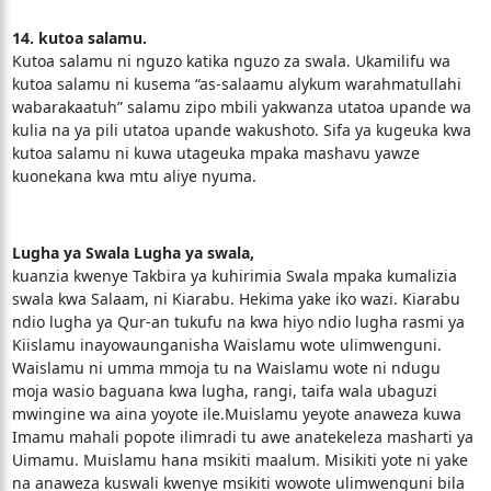
14. kutoa salamu.
Kutoa salamu ni nguzo katika nguzo za swala. Ukamilifu wa
kutoa salamu ni kusema “as-salaamu alykum warahmatullahi
wabarakaatuh” salamu zipo mbili yakwanza utatoa upande wa
kulia na ya pili utatoa upande wakushoto. Sifa ya kugeuka kwa
kutoa salamu ni kuwa utageuka mpaka mashavu yawze
kuonekana kwa mtu aliye nyuma.
Lugha ya Swala Lugha ya swala,
kuanzia kwenye Takbira ya kuhirimia Swala mpaka kumalizia
swala kwa Salaam, ni Kiarabu. Hekima yake iko wazi. Kiarabu
ndio lugha ya Qur-an tukufu na kwa hiyo ndio lugha rasmi ya
Kiislamu inayowaunganisha Waislamu wote ulimwenguni.
Waislamu ni umma mmoja tu na Waislamu wote ni ndugu
moja wasio baguana kwa lugha, rangi, taifa wala ubaguzi
mwingine wa aina yoyote ile.Muislamu yeyote anaweza kuwa
Imamu mahali popote ilimradi tu awe anatekeleza masharti ya
Uimamu. Muislamu hana msikiti maalum. Misikiti yote ni yake
na anaweza kuswali kwenye msikiti wowote ulimwenguni bila