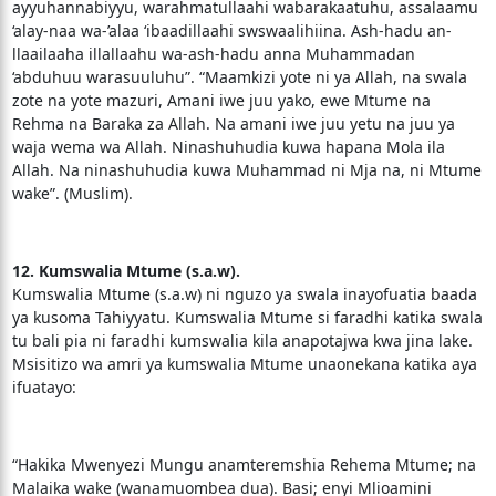
ayyuhannabiyyu, warahmatullaahi wabarakaatuhu, assalaamu
‘alay-naa wa-’alaa ‘ibaadillaahi swswaalihiina. Ash-hadu an-
llaailaaha illallaahu wa-ash-hadu anna Muhammadan
‘abduhuu warasuuluhu”. “Maamkizi yote ni ya Allah, na swala
zote na yote mazuri, Amani iwe juu yako, ewe Mtume na
Rehma na Baraka za Allah. Na amani iwe juu yetu na juu ya
waja wema wa Allah. Ninashuhudia kuwa hapana Mola ila
Allah. Na ninashuhudia kuwa Muhammad ni Mja na, ni Mtume
wake”. (Muslim).
12. Kumswalia Mtume (s.a.w).
Kumswalia Mtume (s.a.w) ni nguzo ya swala inayofuatia baada
ya kusoma Tahiyyatu. Kumswalia Mtume si faradhi katika swala
tu bali pia ni faradhi kumswalia kila anapotajwa kwa jina lake.
Msisitizo wa amri ya kumswalia Mtume unaonekana katika aya
ifuatayo:
“Hakika Mwenyezi Mungu anamteremshia Rehema Mtume; na
Malaika wake (wanamuombea dua). Basi; enyi Mlioamini