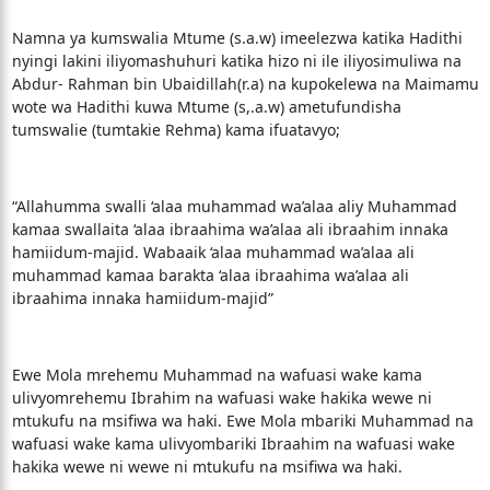
Namna ya kumswalia Mtume (s.a.w) imeelezwa katika Hadithi
nyingi lakini iliyomashuhuri katika hizo ni ile iliyosimuliwa na
Abdur- Rahman bin Ubaidillah(r.a) na kupokelewa na Maimamu
wote wa Hadithi kuwa Mtume (s,.a.w) ametufundisha
tumswalie (tumtakie Rehma) kama ifuatavyo;
“Allahumma swalli ‘alaa muhammad wa’alaa aliy Muhammad
kamaa swallaita ‘alaa ibraahima wa’alaa ali ibraahim innaka
hamiidum-majid. Wabaaik ‘alaa muhammad wa’alaa ali
muhammad kamaa barakta ‘alaa ibraahima wa’alaa ali
ibraahima innaka hamiidum-majid”
Ewe Mola mrehemu Muhammad na wafuasi wake kama
ulivyomrehemu Ibrahim na wafuasi wake hakika wewe ni
mtukufu na msifiwa wa haki. Ewe Mola mbariki Muhammad na
wafuasi wake kama ulivyombariki Ibraahim na wafuasi wake
hakika wewe ni wewe ni mtukufu na msifiwa wa haki.