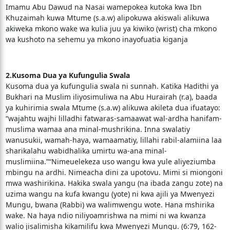
Imamu Abu Dawud na Nasai wamepokea kutoka kwa Ibn
Khuzaimah kuwa Mtume (s.a.w) alipokuwa akiswali alikuwa
akiweka mkono wake wa kulia juu ya kiwiko (wrist) cha mkono
wa kushoto na sehemu ya mkono inayofuatia kiganja
2.Kusoma Dua ya Kufungulia Swala
Kusoma dua ya kufungulia swala ni sunnah. Katika Hadithi ya
Bukhari na Muslim iliyosimuliwa na Abu Hurairah (r.a), baada
ya kuhirimia swala Mtume (s.a.w) alikuwa akileta dua ifuatayo:
“wajahtu wajhi lilladhi fatwaras-samaawat wal-ardha hanifam-
muslima wamaa ana minal-mushrikina. Inna swalatiy
wanusukii, wamah-haya, wamaamatiy, lillahi rabil-alamiina laa
sharikalahu wabidhalika umirtu wa-ana minal-
muslimiina.”“Nimeuelekeza uso wangu kwa yule aliyeziumba
mbingu na ardhi. Nimeacha dini za upotovu. Mimi si miongoni
mwa washirikina. Hakika swala yangu (na ibada zangu zote) na
uzima wangu na kufa kwangu (yote) ni kwa ajili ya Mwenyezi
Mungu, bwana (Rabbi) wa walimwengu wote. Hana mshirika
wake. Na haya ndio niliyoamrishwa na mimi ni wa kwanza
walio jisalimisha kikamilifu kwa Mwenyezi Mungu. (6:79, 162-