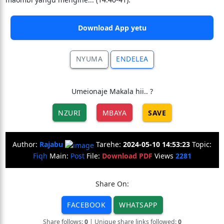
Download App yetu
NYUMA
ENDELEA
Umeionaje Makala hii.. ?
NZURI
MBAYA
SAVE
Author:
Rajabu
Tarehe:
2024-05-10 14:53:23
Topic:
Fiqh
Main:
Post
File:
Download PDF
Views
2281
Share On:
FACEBOOK
WHATSAPP
Share follows:
0
| Unique share links followed:
0