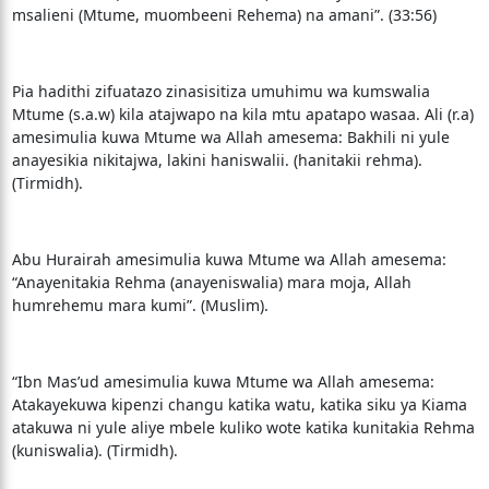
msalieni (Mtume, muombeeni Rehema) na amani”. (33:56)
Pia hadithi zifuatazo zinasisitiza umuhimu wa kumswalia
Mtume (s.a.w) kila atajwapo na kila mtu apatapo wasaa. Ali (r.a)
amesimulia kuwa Mtume wa Allah amesema: Bakhili ni yule
anayesikia nikitajwa, lakini haniswalii. (hanitakii rehma).
(Tirmidh).
Abu Hurairah amesimulia kuwa Mtume wa Allah amesema:
“Anayenitakia Rehma (anayeniswalia) mara moja, Allah
humrehemu mara kumi”. (Muslim).
“Ibn Mas’ud amesimulia kuwa Mtume wa Allah amesema:
Atakayekuwa kipenzi changu katika watu, katika siku ya Kiama
atakuwa ni yule aliye mbele kuliko wote katika kunitakia Rehma
(kuniswalia). (Tirmidh).