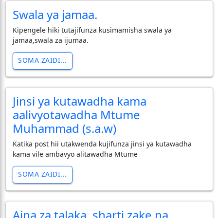
Swala ya jamaa.
Kipengele hiki tutajifunza kusimamisha swala ya
jamaa,swala za ijumaa.
SOMA ZAIDI...
Jinsi ya kutawadha kama
aalivyotawadha Mtume
Muhammad (s.a.w)
Katika post hii utakwenda kujifunza jinsi ya kutawadha
kama vile ambavyo alitawadha Mtume
SOMA ZAIDI...
Aina za talaka, sharti zake na