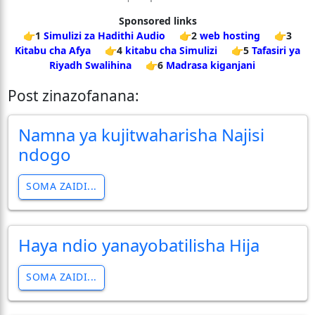
Sponsored links
👉1
Simulizi za Hadithi Audio
👉2
web hosting
👉3
Kitabu cha Afya
👉4
kitabu cha Simulizi
👉5
Tafasiri ya
Riyadh Swalihina
👉6
Madrasa kiganjani
Post zinazofanana:
Namna ya kujitwaharisha Najisi
ndogo
SOMA ZAIDI...
Haya ndio yanayobatilisha Hija
SOMA ZAIDI...