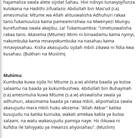
hajamaliza swala alete sijidat Sahau. Hivi ndivyo tunavyojifunza
kutokana na Hadithi zifuatazo: Abdullah bin Mas’ud (r.a)
amesimulia: Mtume wa Allah alituswalisha Adhuhuri rakaa
tano.Tukamuuliza kama pameamrishwa na Mwenyezi Mungu
kurefushwa swala akajibu, La! Tukamuambia: “Umetuswalisha
rakaa tano. Akasema (Mtume): Mimi ni binaadamu kama nyinyi,
nakumbuka kama mnavyokumbuka na nasahau kama
mnavyosahau. Kisha akasujudu sijdah mbili zikawa ni fidia kwa
kusahau. (Bukhari na Muslim).
Muhimu:
Kumbuka kuwa sijda hii Mtume (s.a.w) aliileta baada ya kutoa
salaamu na baada ya kukumbushwa. Abdullah bin Buhaymah
(r.a) amesimulia kuwa Mtume (s.a.w) aliswalisha swala ya
adhuhuri, akasimama baada ya rakaa mbili, alipomaliza swala
akasujudu mara mbili huku akisema: “Allah Akbar” katika
kusujudu na katika kuinuka, wakati amekaa kabla ya kutoa
salaam, na watu wakasujudu pamoja naye. Hii ilikuwa ni
kufidia ile tahiyyatu ya mwanzo aliyoisahau”. (Muslim)