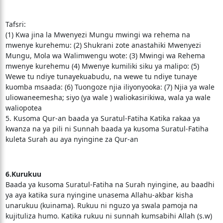
Tafsri:
(1) Kwa jina la Mwenyezi Mungu mwingi wa rehema na
mwenye kurehemu: (2) Shukrani zote anastahiki Mwenyezi
Mungu, Mola wa Walimwengu wote: (3) Mwingi wa Rehema
mwenye kurehemu (4) Mwenye kumiliki siku ya malipo: (5)
Wewe tu ndiye tunayekuabudu, na wewe tu ndiye tunaye
kuomba msaada: (6) Tuongoze njia iliyonyooka: (7) Njia ya wale
uliowaneemesha; siyo (ya wale ) waliokasirikiwa, wala ya wale
waliopotea
5. Kusoma Qur-an baada ya Suratul-Fatiha Katika rakaa ya
kwanza na ya pili ni Sunnah baada ya kusoma Suratul-Fatiha
kuleta Surah au aya nyingine za Qur-an
6.Kurukuu
Baada ya kusoma Suratul-Fatiha na Surah nyingine, au baadhi
ya aya katika sura nyingine unasema Allahu-akbar kisha
unarukuu (kuinama). Rukuu ni nguzo ya swala pamoja na
kujituliza humo. Katika rukuu ni sunnah kumsabihi Allah (s.w)