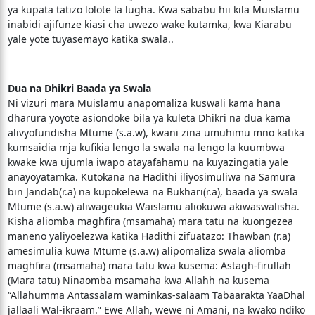
ya kupata tatizo lolote la lugha. Kwa sababu hii kila Muislamu
inabidi ajifunze kiasi cha uwezo wake kutamka, kwa Kiarabu
yale yote tuyasemayo katika swala..
Dua na Dhikri Baada ya Swala
Ni vizuri mara Muislamu anapomaliza kuswali kama hana
dharura yoyote asiondoke bila ya kuleta Dhikri na dua kama
alivyofundisha Mtume (s.a.w), kwani zina umuhimu mno katika
kumsaidia mja kufikia lengo la swala na lengo la kuumbwa
kwake kwa ujumla iwapo atayafahamu na kuyazingatia yale
anayoyatamka. Kutokana na Hadithi iliyosimuliwa na Samura
bin Jandab(r.a) na kupokelewa na Bukhari(r.a), baada ya swala
Mtume (s.a.w) aliwageukia Waislamu aliokuwa akiwaswalisha.
Kisha aliomba maghfira (msamaha) mara tatu na kuongezea
maneno yaliyoelezwa katika Hadithi zifuatazo: Thawban (r.a)
amesimulia kuwa Mtume (s.a.w) alipomaliza swala aliomba
maghfira (msamaha) mara tatu kwa kusema: Astagh-firullah
(Mara tatu) Ninaomba msamaha kwa Allahh na kusema
“Allahumma Antassalam waminkas-salaam Tabaarakta YaaDhal
jallaali Wal-ikraam.” Ewe Allah, wewe ni Amani, na kwako ndiko