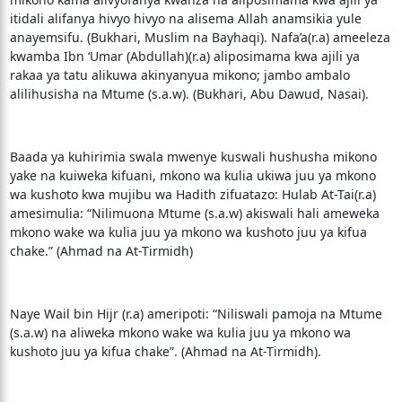
itidali alifanya hivyo hivyo na alisema Allah anamsikia yule
anayemsifu. (Bukhari, Muslim na Bayhaqi). Nafa’a(r.a) ameeleza
kwamba Ibn ‘Umar (Abdullah)(r.a) aliposimama kwa ajili ya
rakaa ya tatu alikuwa akinyanyua mikono; jambo ambalo
alilihusisha na Mtume (s.a.w). (Bukhari, Abu Dawud, Nasai).
Baada ya kuhirimia swala mwenye kuswali hushusha mikono
yake na kuiweka kifuani, mkono wa kulia ukiwa juu ya mkono
wa kushoto kwa mujibu wa Hadith zifuatazo: Hulab At-Tai(r.a)
amesimulia: “Nilimuona Mtume (s.a.w) akiswali hali ameweka
mkono wake wa kulia juu ya mkono wa kushoto juu ya kifua
chake.” (Ahmad na At-Tirmidh)
Naye Wail bin Hijr (r.a) ameripoti: “Niliswali pamoja na Mtume
(s.a.w) na aliweka mkono wake wa kulia juu ya mkono wa
kushoto juu ya kifua chake”. (Ahmad na At-Tirmidh).