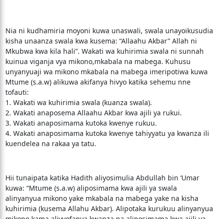
Nia ni kudhamiria moyoni kuwa unaswali, swala unayoikusudia
kisha unaanza swala kwa kusema: “Allaahu Akbar” Allah ni
Mkubwa kwa kila hali”. Wakati wa kuhirimia swala ni sunnah
kuinua viganja vya mikono,mkabala na mabega. Kuhusu
unyanyuaji wa mikono mkabala na mabega imeripotiwa kuwa
Mtume (s.a.w) alikuwa akifanya hivyo katika sehemu nne
tofauti:
1. Wakati wa kuhirimia swala (kuanza swala).
2. Wakati anaposema Allaahu Akbar kwa ajili ya rukui.
3. Wakati anaposimama kutoka kwenye rukuu.
4. Wakati anaposimama kutoka kwenye tahiyyatu ya kwanza ili
kuendelea na rakaa ya tatu.
Hii tunaipata katika Hadith aliyosimulia Abdullah bin ‘Umar
kuwa: “Mtume (s.a.w) aliposimama kwa ajili ya swala
alinyanyua mikono yake mkabala na mabega yake na kisha
kuhirimia (kusema Allahu Akbar). Alipotaka kurukuu alinyanyua
mikono kama alivyofanya kwanza na aliposimama kwa ajili ya