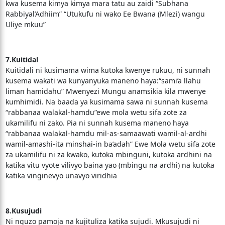
kwa kusema kimya kimya mara tatu au zaidi “Subhana
Rabbiyal’Adhiim” “Utukufu ni wako Ee Bwana (Mlezi) wangu
Uliye mkuu”
7.Kuitidal
Kuitidali ni kusimama wima kutoka kwenye rukuu, ni sunnah
kusema wakati wa kunyanyuka maneno haya:“sami’a llahu
liman hamidahu” Mwenyezi Mungu anamsikia kila mwenye
kumhimidi. Na baada ya kusimama sawa ni sunnah kusema
“rabbanaa walakal-hamdu”ewe mola wetu sifa zote za
ukamilifu ni zako. Pia ni sunnah kusema maneno haya
“rabbanaa walakal-hamdu mil-as-samaawati wamil-al-ardhi
wamil-amashi-ita minshai-in ba’adah” Ewe Mola wetu sifa zote
za ukamilifu ni za kwako, kutoka mbinguni, kutoka ardhini na
katika vitu vyote vilivyo baina yao (mbingu na ardhi) na kutoka
katika vinginevyo unavyo viridhia
8.Kusujudi
Ni nguzo pamoja na kujituliza katika sujudi. Mkusujudi ni