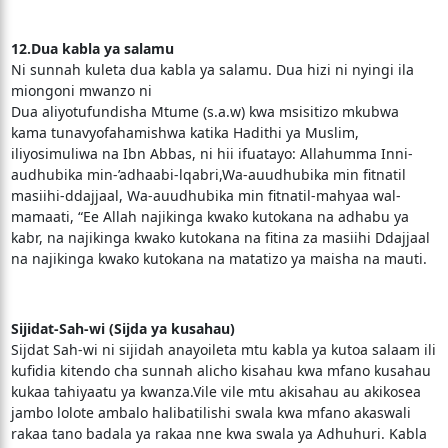
12.Dua kabla ya salamu
Ni sunnah kuleta dua kabla ya salamu. Dua hizi ni nyingi ila
miongoni mwanzo ni
Dua aliyotufundisha Mtume (s.a.w) kwa msisitizo mkubwa
kama tunavyofahamishwa katika Hadithi ya Muslim,
iliyosimuliwa na Ibn Abbas, ni hii ifuatayo: Allahumma Inni-
audhubika min-’adhaabi-lqabri,Wa-auudhubika min fitnatil
masiihi-ddajjaal, Wa-auudhubika min fitnatil-mahyaa wal-
mamaati, “Ee Allah najikinga kwako kutokana na adhabu ya
kabr, na najikinga kwako kutokana na fitina za masiihi Ddajjaal
na najikinga kwako kutokana na matatizo ya maisha na mauti.
Sijidat-Sah-wi (Sijda ya kusahau)
Sijdat Sah-wi ni sijidah anayoileta mtu kabla ya kutoa salaam ili
kufidia kitendo cha sunnah alicho kisahau kwa mfano kusahau
kukaa tahiyaatu ya kwanza.Vile vile mtu akisahau au akikosea
jambo lolote ambalo halibatilishi swala kwa mfano akaswali
rakaa tano badala ya rakaa nne kwa swala ya Adhuhuri. Kabla