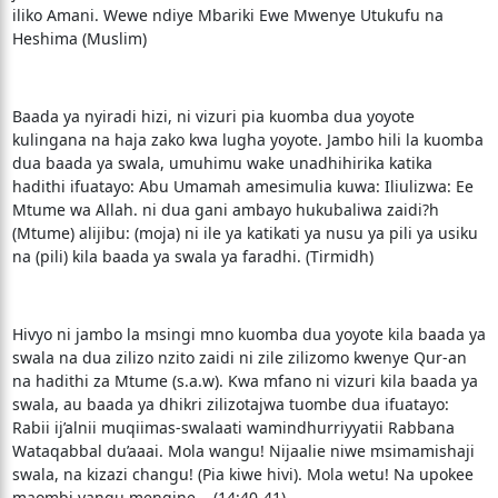
iliko Amani. Wewe ndiye Mbariki Ewe Mwenye Utukufu na
Heshima (Muslim)
Baada ya nyiradi hizi, ni vizuri pia kuomba dua yoyote
kulingana na haja zako kwa lugha yoyote. Jambo hili la kuomba
dua baada ya swala, umuhimu wake unadhihirika katika
hadithi ifuatayo: Abu Umamah amesimulia kuwa: Iliulizwa: Ee
Mtume wa Allah. ni dua gani ambayo hukubaliwa zaidi?h
(Mtume) alijibu: (moja) ni ile ya katikati ya nusu ya pili ya usiku
na (pili) kila baada ya swala ya faradhi. (Tirmidh)
Hivyo ni jambo la msingi mno kuomba dua yoyote kila baada ya
swala na dua zilizo nzito zaidi ni zile zilizomo kwenye Qur-an
na hadithi za Mtume (s.a.w). Kwa mfano ni vizuri kila baada ya
swala, au baada ya dhikri zilizotajwa tuombe dua ifuatayo:
Rabii ij’alnii muqiimas-swalaati wamindhurriyyatii Rabbana
Wataqabbal du’aaai. Mola wangu! Nijaalie niwe msimamishaji
swala, na kizazi changu! (Pia kiwe hivi). Mola wetu! Na upokee
maombi yangu mengine... (14:40-41).