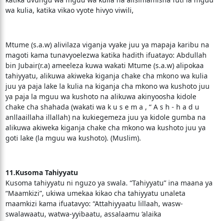
wa kulia, katika vikao vyote hivyo viwili,
Mtume (s.a.w) alivilaza viganja vyake juu ya mapaja karibu na
magoti kama tunavyoelezwa katika hadith ifuatayo: Abdullah
bin Jubair(r.a) ameeleza kuwa wakati Mtume (s.a.w) alipokaa
tahiyyatu, alikuwa akiweka kiganja chake cha mkono wa kulia
juu ya paja lake la kulia na kiganja cha mkono wa kushoto juu
ya paja la mguu wa kushoto na alikuwa akinyoosha kidole
chake cha shahada (wakati wa k u s e m a , “ A s h - h a d u
anllaaillaha illallah) na kukiegemeza juu ya kidole gumba na
alikuwa akiweka kiganja chake cha mkono wa kushoto juu ya
goti lake (la mguu wa kushoto). (Muslim).
11.Kusoma Tahiyyatu
Kusoma tahiyyatu ni nguzo ya swala. “Tahiyyatu” ina maana ya
“Maamkizi”, ukiwa umekaa kikao cha tahiyyatu unaleta
maamkizi kama ifuatavyo: “Attahiyyaatu lillaah, wasw-
swalawaatu, watwa-yyibaatu, assalaamu ‘alaika