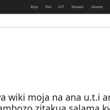
Afya
Dini
ICT
Simulizi
Jifunze
a wiki moja na ana u.t.i
 ambozo zitakua salama 