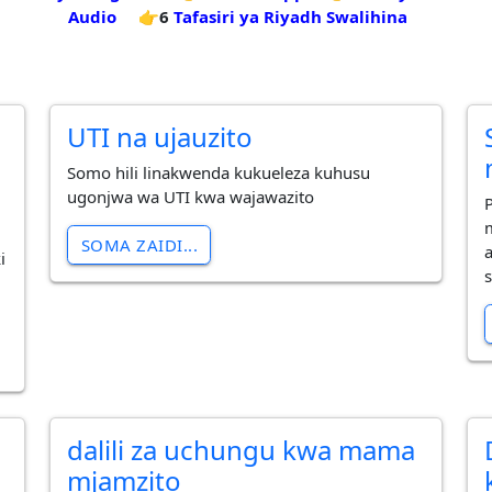
Audio
👉6
Tafasiri ya Riyadh Swalihina
UTI na ujauzito
Somo hili linakwenda kukueleza kuhusu
ugonjwa wa UTI kwa wajawazito
SOMA ZAIDI...
i
u
dalili za uchungu kwa mama
mjamzito