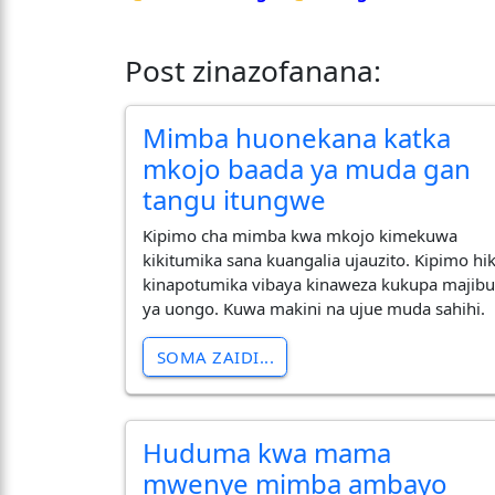
Post zinazofanana:
Mimba huonekana katka
mkojo baada ya muda gan
tangu itungwe
Kipimo cha mimba kwa mkojo kimekuwa
kikitumika sana kuangalia ujauzito. Kipimo hik
kinapotumika vibaya kinaweza kukupa majib
ya uongo. Kuwa makini na ujue muda sahihi.
SOMA ZAIDI...
Huduma kwa mama
mwenye mimba ambayo