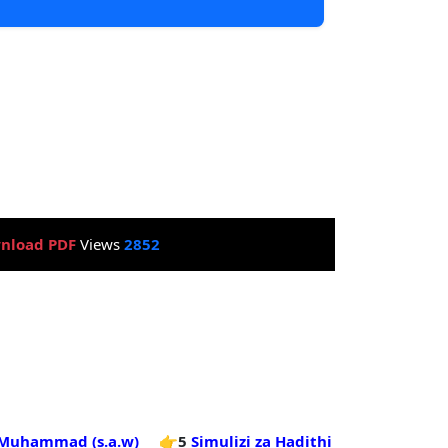
nload PDF
Views
2852
 Muhammad (s.a.w)
👉5
Simulizi za Hadithi