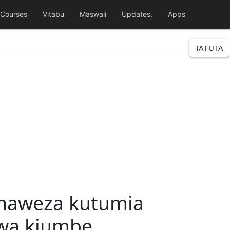
Courses
Vitabu
Maswali
Updates.
Apps
TAFUTA
 anaweza kutumia
kwa kiumbe