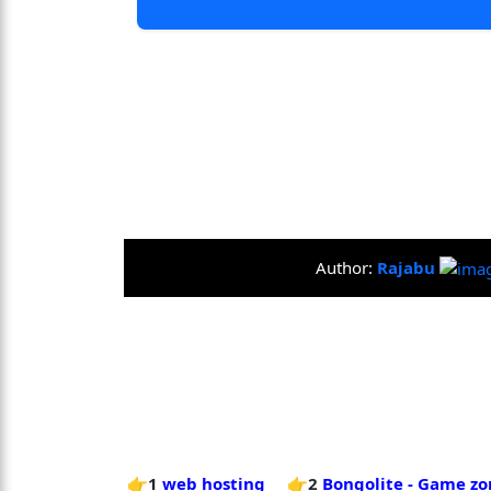
Author:
Rajabu
👉1
web hosting
👉2
Bongolite - Game zo