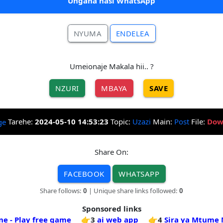
Ungana nasi WhatsApp
NYUMA
ENDELEA
Umeionaje Makala hii.. ?
NZURI
MBAYA
SAVE
Tarehe:
2024-05-10 14:53:23
Topic:
Uzazi
Main:
Post
File:
Dow
Share On:
FACEBOOK
WHATSAPP
Share follows:
0
| Unique share links followed:
0
Sponsored links
ne - Play free game
👉3
ai web app
👉4
Sira ya Mtume