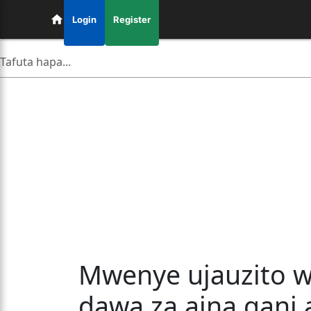
Login
Register
Mwenye ujauzito w
dawa za aina gani