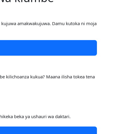
la kujuwa amakwakujuwa. Damu kutoka ni moja
e kilichoanza kukua? Maana ilisha tokea tena
ikeka beka ya ushauri wa daktari.