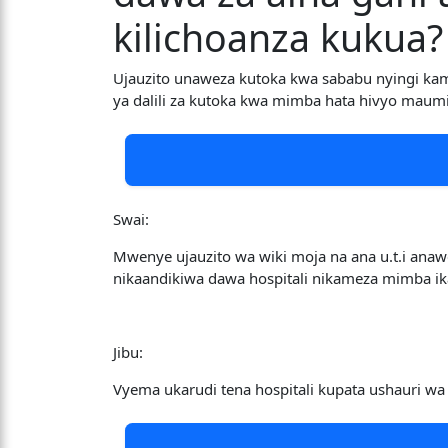
kilichoanza kukua?
Ujauzito unaweza kutoka kwa sababu nyingi ka
ya dalili za kutoka kwa mimba hata hivyo mau
Swai:
Mwenye ujauzito wa wiki moja na ana u.t.i ana
nikaandikiwa dawa hospitali nikameza mimba ikah
Jibu:
Vyema ukarudi tena hospitali kupata ushauri w