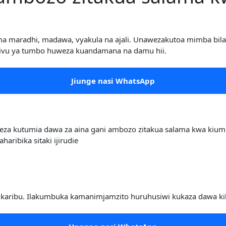
ma maradhi, madawa, vyakula na ajali. Unawezakutoa mimba bi
mivu ya tumbo huweza kuandamana na damu hii.
Jiunge nasi WhatsApp
weza kutumia dawa za aina gani ambozo zitakua salama kwa kiumb
aribika sitaki ijirudie
a karibu. Ilakumbuka kamanimjamzito huruhusiwi kukaza dawa kih