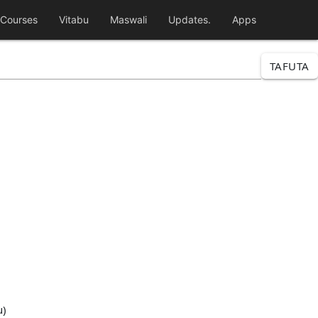
Courses
Vitabu
Maswali
Updates.
Apps
TAFUTA
u)