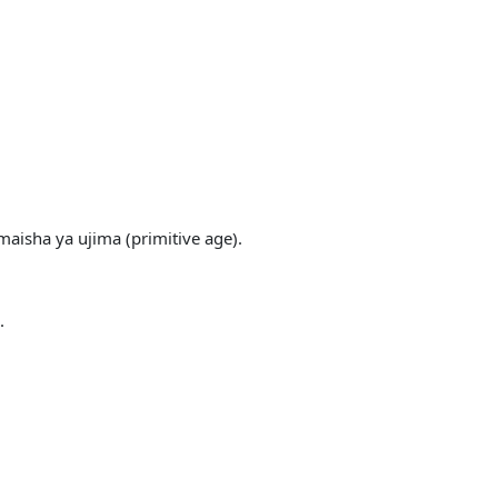
aisha ya ujima (primitive age).
.