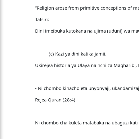
“Religion arose from primitive conceptions of m
Tafsiri:
Dini imeibuka kutokana na ujima (uduni) wa
(c) Kazi ya dini katika jamii.
Ukirejea historia ya Ulaya na nchi za Magharibi, 
- Ni chombo kinacholeta unyonyaji, ukandamizaj
Rejea Quran (28:4).
Ni chombo cha kuleta matabaka na ubaguzi kati 