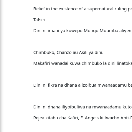
Belief in the existence of a supernatural ruling p
Tafsiri:
Dini ni imani ya kuwepo Mungu Muumba aliye
Chimbuko, Chanzo au Asili ya dini.
Makafiri wanadai kuwa chimbuko la dini linatok
Dini ni fikra na dhana alizoibua mwanaadamu baa
Dini ni dhana iliyoibuliwa na mwanaadamu kuto
Rejea kitabu cha Kafiri, F. Angels kiitwacho Anti