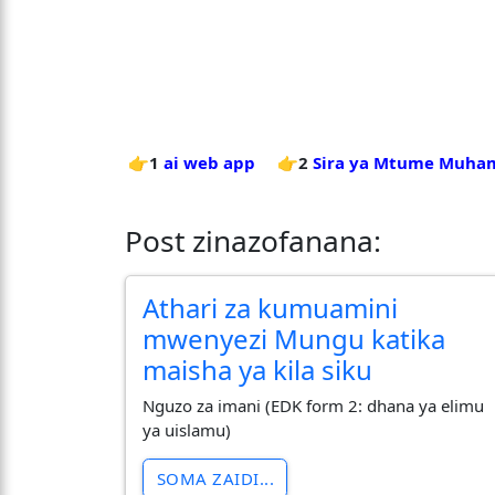
👉1
ai web app
👉2
Sira ya Mtume Muham
Post zinazofanana:
Athari za kumuamini
mwenyezi Mungu katika
maisha ya kila siku
Nguzo za imani (EDK form 2: dhana ya elimu
ya uislamu)
SOMA ZAIDI...