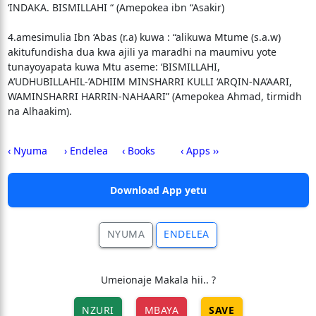
‘INDAKA. BISMILLAHI “ (Amepokea ibn “Asakir)
4.amesimulia Ibn ‘Abas (r.a) kuwa : “alikuwa Mtume (s.a.w)
akitufundisha dua kwa ajili ya maradhi na maumivu yote
tunayoyapata kuwa Mtu aseme: ‘BISMILLAHI,
A’UDHUBILLAHIL-’ADHIIM MINSHARRI KULLI ‘ARQIN-NA’AARI,
WAMINSHARRI HARRIN-NAHAARI” (Amepokea Ahmad, tirmidh
na Alhaakim).
‹ Nyuma
› Endelea
‹ Books
‹ Apps ››
Download App yetu
NYUMA
ENDELEA
Umeionaje Makala hii.. ?
NZURI
MBAYA
SAVE