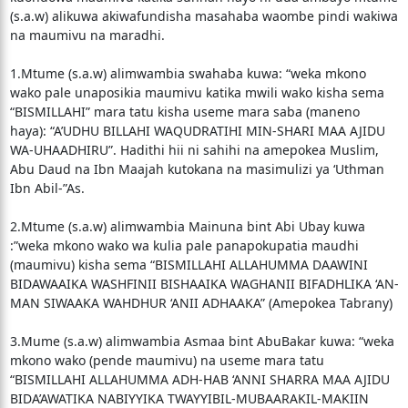
(s.a.w) alikuwa akiwafundisha masahaba waombe pindi wakiwa
na maumivu na maradhi.
1.Mtume (s.a.w) alimwambia swahaba kuwa: “weka mkono
wako pale unaposikia maumivu katika mwili wako kisha sema
“BISMILLAHI” mara tatu kisha useme mara saba (maneno
haya): “A’UDHU BILLAHI WAQUDRATIHI MIN-SHARI MAA AJIDU
WA-UHAADHIRU”. Hadithi hii ni sahihi na amepokea Muslim,
Abu Daud na Ibn Maajah kutokana na masimulizi ya ‘Uthman
Ibn Abil-”As.
2.Mtume (s.a.w) alimwambia Mainuna bint Abi Ubay kuwa
:”weka mkono wako wa kulia pale panapokupatia maudhi
(maumivu) kisha sema “BISMILLAHI ALLAHUMMA DAAWINI
BIDAWAAIKA WASHFINII BISHAAIKA WAGHANII BIFADHLIKA ‘AN-
MAN SIWAAKA WAHDHUR ‘ANII ADHAAKA” (Amepokea Tabrany)
3.Mume (s.a.w) alimwambia Asmaa bint AbuBakar kuwa: “weka
mkono wako (pende maumivu) na useme mara tatu
“BISMILLAHI ALLAHUMMA ADH-HAB ‘ANNI SHARRA MAA AJIDU
BIDA’AWATIKA NABIYYIKA TWAYYIBIL-MUBAARAKIL-MAKIIN