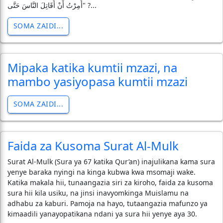
"أُمِرْتُ أَنْ أُقَاتِلَ النَّاسَ حَتَّى ?...
SOMA ZAIDI...
Mipaka katika kumtii mzazi, na
mambo yasiyopasa kumtii mzazi
SOMA ZAIDI...
Faida za Kusoma Surat Al-Mulk
Surat Al-Mulk (Sura ya 67 katika Qur’an) inajulikana kama sura
yenye baraka nyingi na kinga kubwa kwa msomaji wake.
Katika makala hii, tunaangazia siri za kiroho, faida za kusoma
sura hii kila usiku, na jinsi inavyomkinga Muislamu na
adhabu za kaburi. Pamoja na hayo, tutaangazia mafunzo ya
kimaadili yanayopatikana ndani ya sura hii yenye aya 30.