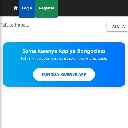
Login
Register
TAFUTA
Soma kwenye App ya Bongoclass
Pata makala zote, kozi, na maswali kwa urahisi zaidi.
FUNGUA KWENYE APP