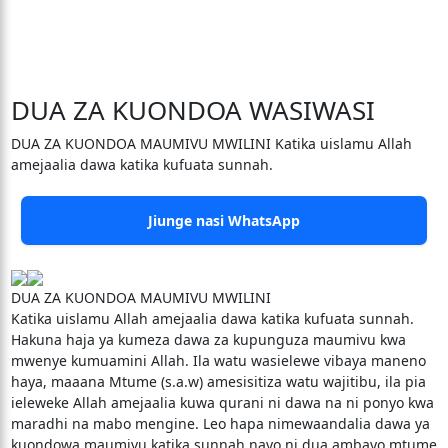
DUA ZA KUONDOA WASIWASI
DUA ZA KUONDOA MAUMIVU MWILINI Katika uislamu Allah
amejaalia dawa katika kufuata sunnah.
Jiunge nasi WhatsApp
DUA ZA KUONDOA MAUMIVU MWILINI
Katika uislamu Allah amejaalia dawa katika kufuata sunnah.
Hakuna haja ya kumeza dawa za kupunguza maumivu kwa
mwenye kumuamini Allah. Ila watu wasielewe vibaya maneno
haya, maaana Mtume (s.a.w) amesisitiza watu wajitibu, ila pia
ieleweke Allah amejaalia kuwa qurani ni dawa na ni ponyo kwa
maradhi na mabo mengine. Leo hapa nimewaandalia dawa ya
kuondowa maumivu katika sunnah nayo ni dua ambayo mtume