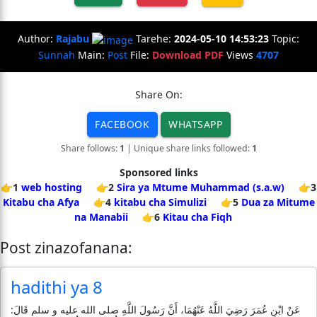
Author:
Rajabu
Tarehe:
2024-05-10 14:53:23
Topic:
Sunnah
Main:
Post
File:
Download PDF
Views
4707
Share On:
FACEBOOK
WHATSAPP
Share follows:
1
| Unique share links followed:
1
Sponsored links
👉1
web hosting
👉2
Sira ya Mtume Muhammad (s.a.w)
👉3
Kitabu cha Afya
👉4
kitabu cha Simulizi
👉5
Dua za Mitume
na Manabii
👉6
Kitau cha Fiqh
Post zinazofanana:
hadithi ya 8
عَنْ ابْنِ عُمَرَ رَضِيَ اللَّهُ عَنْهُمَا، أَنَّ رَسُولَ اللَّهِ صلى الله عليه و سلم قَالَ: