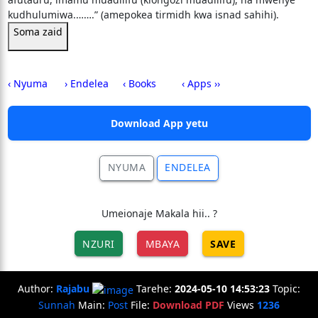
kudhulumiwa.…….” (amepokea tirmidh kwa isnad sahihi).
Soma zaid
‹ Nyuma
› Endelea
‹ Books
‹ Apps ››
Download App yetu
NYUMA
ENDELEA
Umeionaje Makala hii.. ?
NZURI
MBAYA
SAVE
Author:
Rajabu
Tarehe:
2024-05-10 14:53:23
Topic:
Sunnah
Main:
Post
File:
Download PDF
Views
1236