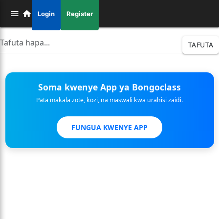
Login
Register
TAFUTA
Soma kwenye App ya Bongoclass
Pata makala zote, kozi, na maswali kwa urahisi zaidi.
FUNGUA KWENYE APP