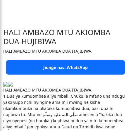
HALI AMBAZO MTU AKIOMBA
DUA HUJIBIWA
HALI AMBAZO MTU AKIOMBA DUA ITAJIBIWA.
Jiunge nasi WhatsApp
HALI AMBAZO MTU AKIOMBA DUA ITAJIBIWA.
1.Dua ya kumuombea aliye mbali. Chukulia mfano una ndugu
yako yupo nchi nyingine ama mji mwingine kisha
ukamkumbuka na ukataka kumuombea dua, basi dua hii
itajibiwa tu. Mtume صلّي الله عليه وسلّم amesema “hakika dua
iliyo nyepesi (na haraka ) kujibiwa ni dua ya mtu kumuombea
aliye mbali” (amepokea Abuu Daud na Tirmidh kwa isnad