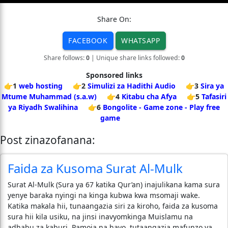
Share On:
FACEBOOK
WHATSAPP
Share follows:
0
| Unique share links followed:
0
Sponsored links
👉1
web hosting
👉2
Simulizi za Hadithi Audio
👉3
Sira ya
Mtume Muhammad (s.a.w)
👉4
Kitabu cha Afya
👉5
Tafasiri
ya Riyadh Swalihina
👉6
Bongolite - Game zone - Play free
game
Post zinazofanana:
Faida za Kusoma Surat Al-Mulk
Surat Al-Mulk (Sura ya 67 katika Qur’an) inajulikana kama sura
yenye baraka nyingi na kinga kubwa kwa msomaji wake.
Katika makala hii, tunaangazia siri za kiroho, faida za kusoma
sura hii kila usiku, na jinsi inavyomkinga Muislamu na
adhabu za kaburi. Pamoja na hayo, tutaangazia mafunzo ya