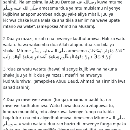
sahihi). Pia amesimulia Abuu Dardaa رضىالله عنه kuwa mtume
صلّي الله عليه وسلّم amesema “dua ya mtu muislamu ni yenye
kujibiwa anapomuombea ndugu yake aliye mbali. Juu ya
kichwa chake kuna Malaika anaitikia ‘aamiin’ na wewe upate
mfano wa wake”. (amepokea Ahmd na Muslim).
2.Dua ya mzazi, msafiri na mwenye kudhulumiwa. Hali za watu
watatu hawa wakiomba dua Allah atajibu dua zao bila ya
shaka. Mtume صلّي الله عليه وسلّم amesema ‏ "‏ ثَلاَثُ دَعَوَاتٍ يُسْتَجَابُ
لَهُنَّ لاَ شَكَّ فِيهِنَّ دَعْوَةُ الْمَظْلُومِ وَدَعْوَةُ الْمُسَافِرِ وَدَعْوَةُ الْوَالِدِ لِوَلَدِهِ
3.“dua za watu watatu (hawa) ni zenye kujibiwa na hakuna
shaka juu ya hili: dua ya mzazi, msafiri na mwenye
kudhulumiwa”. (amepokea Abuu Daud, Ahmad na Tirmidh kwa
sanad sahihi).
4.Dua ya mwenye swaum (funga), imamu muadilifu, na
mwenye kudhulumiwa. Watu hawa dua zao zitajibiwa tu,
kingozi muadilifu, mtu aliyekuwa kwenye funga na kabla
hajafuturu na mtu aliyedhulumiwa. Amesema Mtume صلّي الله
عليه وسلّم watu watatu dua zao hazirudi: mwenye funga mpaka
afutauru, imamu muadilifu (kiongozi muadilifu), na mwenye