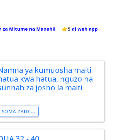
a za Mitume na Manabii
👉5
ai web app
Namna ya kumuosha maiti
hatua kwa hatua, nguzo na
sunnah za josho la maiti
.
SOMA ZAIDI...
DUA 32 - 40