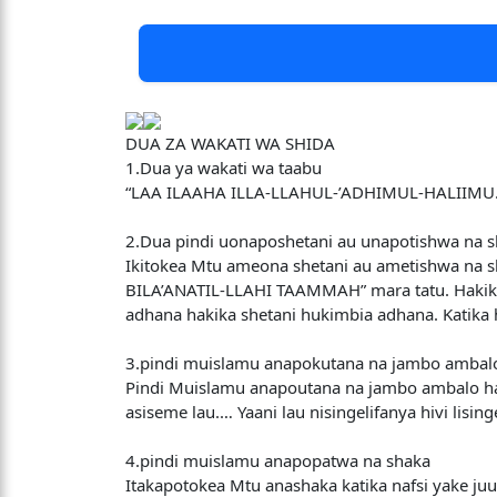
DUA ZA WAKATI WA SHIDA
1.Dua ya wakati wa taabu
“LAA ILAAHA ILLA-LLAHUL-’ADHIMUL-HALIIMU
2.Dua pindi uonaposhetani au unapotishwa na s
Ikitokea Mtu ameona shetani au ametishwa na s
BILA’ANATIL-LLAHI TAAMMAH” mara tatu. Hakika
adhana hakika shetani hukimbia adhana. Katika
3.pindi muislamu anapokutana na jambo ambalo 
Pindi Muislamu anapoutana na jambo ambalo h
asiseme lau.… Yaani lau nisingelifanya hivi lis
4.pindi muislamu anapopatwa na shaka
Itakapotokea Mtu anashaka katika nafsi ya