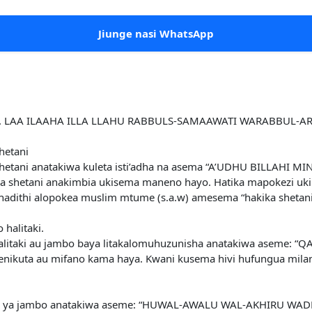
Jiunge nasi WhatsApp
. LAA ILAAHA ILLA LLAHU RABBULS-SAMAAWATI WARABBUL-ARDH
hetani
hetani anatakiwa kuleta isti’adha na asema “A’UDHU BILLAHI MI
 shetani anakimbia ukisema maneno hayo. Hatika mapokezi uki
 hadithi alopokea muslim mtume (s.a.w) amesema “hakika sheta
halitaki.
alitaki au jambo baya litakalomuhuzunisha anatakiwa aseme:
ingenikuta au mifano kama haya. Kwani kusema hivi hufungua mila
ke juu ya jambo anatakiwa aseme: “HUWAL-AWALU WAL-AKHIRU