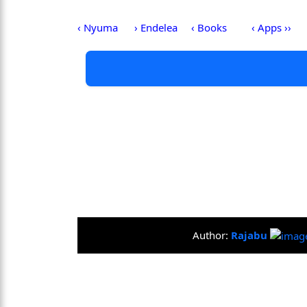
‹ Nyuma
› Endelea
‹ Books
‹ Apps ››
Author:
Rajabu