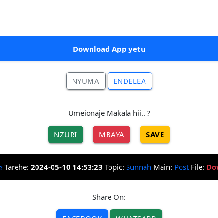
Download App yetu
NYUMA
ENDELEA
Umeionaje Makala hii.. ?
NZURI
MBAYA
SAVE
Tarehe:
2024-05-10 14:53:23
Topic:
Sunnah
Main:
Post
File:
Do
Share On:
FACEBOOK
WHATSAPP