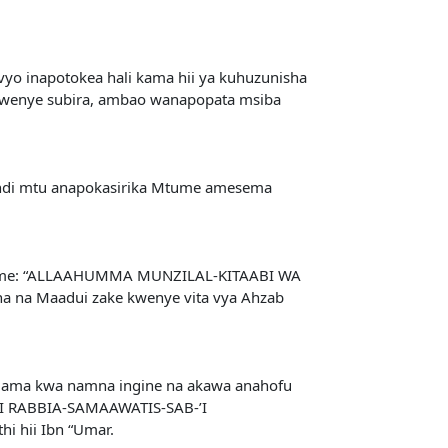
vyo inapotokea hali kama hii ya kuhuzunisha
 wenye subira, ambao wanapopata msiba
Pindi mtu anapokasirika Mtume amesema
 useme: “ALLAAHUMMA MUNZILAL-KITAABI WA
na Maadui zake kwenye vita vya Ahzab
vu ama kwa namna ingine na akawa anahofu
I RABBIA-SAMAAWATIS-SAB-’I
 hii Ibn “Umar.