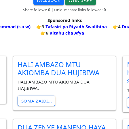
Share follows:
0
| Unique share links followed:
0
Sponsored links
ammad (s.a.w)
👉3
Tafasiri ya Riyadh Swalihina
👉4
Du
👉6
Kitabu cha Afya
HALI AMBAZO MTU
AKIOMBA DUA HUJIBIWA
HALI AMBAZO MTU AKIOMBA DUA
ITAJIBIWA.
1
SOMA ZAIDI...
DUA ZENYE MANENO HAYA