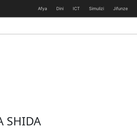
Afya
Dini
ICT
Simulizi
Jifunze
A SHIDA