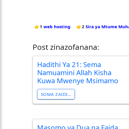
👉1
web hosting
👉2
Sira ya Mtume Muh
Post zinazofanana:
Hadithi Ya 21: Sema
Namuamini Allah Kisha
Kuwa Mwenye Msimamo
SOMA ZAIDI...
Masomo ya Dua na Faida