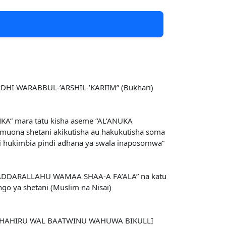
I WARABBUL-’ARSHIL-’KARIIM” (Bukhari)
NKA” mara tatu kisha aseme “AL’ANUKA
muona shetani akikutisha au hakukutisha soma
ni hukimbia pindi adhana ya swala inaposomwa”
 “QADDARALLAHU WAMAA SHAA-A FA’ALA” na katu
ngo ya shetani (Muslim na Nisai)
 WADHAHIRU WAL BAATWINU WAHUWA BIKULLI