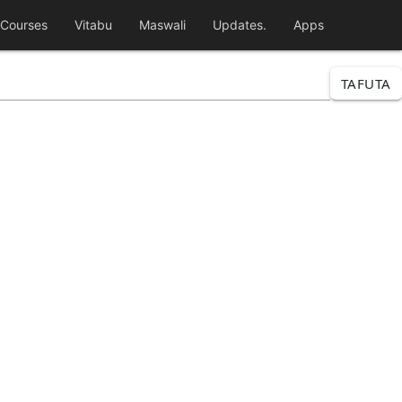
Courses
Vitabu
Maswali
Updates.
Apps
TAFUTA