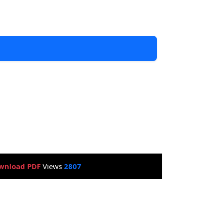
wnload PDF
Views
2807