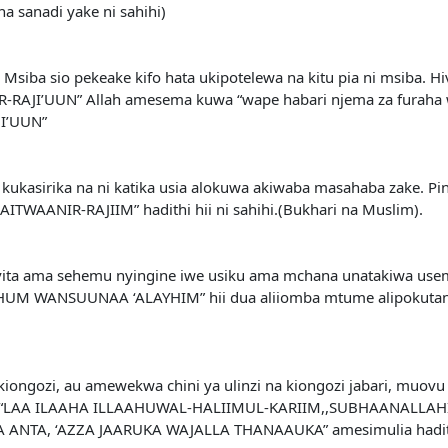
a sanadi yake ni sahihi)
iba sio pekeake kifo hata ukipotelewa na kitu pia ni msiba. Hi
RAJI’UUN” Allah amesema kuwa “wape habari njema za furaha
I’UUN”
 kukasirika na ni katika usia alokuwa akiwaba masahaba zake. 
WAANIR-RAJIIM” hadithi hii ni sahihi.(Bukhari na Muslim).
 vita ama sehemu nyingine iwe usiku ama mchana unatakiwa
WANSUUNAA ‘ALAYHIM” hii dua aliiomba mtume alipokutana 
kiongozi, au amewekwa chini ya ulinzi na kiongozi jabari, muo
eme: “LAA ILAAHA ILLAAHUWAL-HALIIMUL-KARIIM,,SUBHAANALLAH
 ANTA, ‘AZZA JAARUKA WAJALLA THANAAUKA” amesimulia hadithi