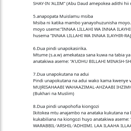
SHAY-IN ‘ALIIM” (Abu Daud amepokea adithi hii n
5.anapopata Muislamu msiba
Msiba ni katika mambo yanayohuzunisha moyo. Ms
moyo useme:”INNAA LILLAHI WA INNAA ILAYHIR-
husema ”INNAA LILLAHI WA INNAA ILAYHIR-RAJ
6.Dua pindi unapokasirika.
Mtume (s.a.w) amekataza sana kuwa na tabia ya
anatakiwa aseme: “A’UDHU BILLAHI MINASH-SHAIT
7.Dua unapokutana na adui
Pindi unapokutana na adui wako kama kwenye
MUJRISAHAABI WAHAAZIMAL-AHZAABI IHZIMHUM 
(Bukhari na Muslim)
8.Dua pindi unapohofia kiongozi
Ikitokea mtu anajambo na anataka kukutana na 
kukabiliana na kiongozi huyo anatakiwa as
WARABBIL-’ARSHIL-’ADHIIMI. LAA ILAAHA ILLAA