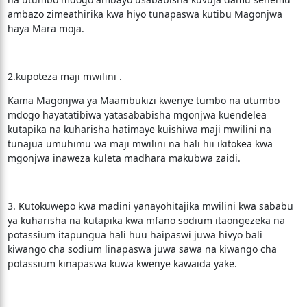
ambazo zimeathirika kwa hiyo tunapaswa kutibu Magonjwa
haya Mara moja.
2.kupoteza maji mwilini .
Kama Magonjwa ya Maambukizi kwenye tumbo na utumbo
mdogo hayatatibiwa yatasababisha mgonjwa kuendelea
kutapika na kuharisha hatimaye kuishiwa maji mwilini na
tunajua umuhimu wa maji mwilini na hali hii ikitokea kwa
mgonjwa inaweza kuleta madhara makubwa zaidi.
3. Kutokuwepo kwa madini yanayohitajika mwilini kwa sababu
ya kuharisha na kutapika kwa mfano sodium itaongezeka na
potassium itapungua hali huu haipaswi juwa hivyo bali
kiwango cha sodium linapaswa juwa sawa na kiwango cha
potassium kinapaswa kuwa kwenye kawaida yake.