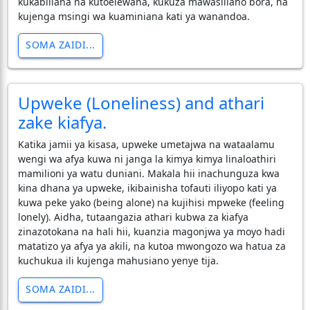
kukabiliana na kutoelewana, kukuza mawasiliano bora, na
kujenga msingi wa kuaminiana kati ya wanandoa.
SOMA ZAIDI...
Upweke (Loneliness) and athari
zake kiafya.
​Katika jamii ya kisasa, upweke umetajwa na wataalamu
wengi wa afya kuwa ni janga la kimya kimya linaloathiri
mamilioni ya watu duniani. Makala hii inachunguza kwa
kina dhana ya upweke, ikibainisha tofauti iliyopo kati ya
kuwa peke yako (being alone) na kujihisi mpweke (feeling
lonely). Aidha, tutaangazia athari kubwa za kiafya
zinazotokana na hali hii, kuanzia magonjwa ya moyo hadi
matatizo ya afya ya akili, na kutoa mwongozo wa hatua za
kuchukua ili kujenga mahusiano yenye tija.
SOMA ZAIDI...