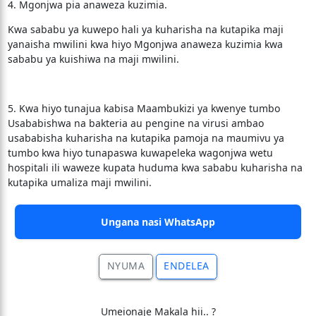
4. Mgonjwa pia anaweza kuzimia.
Kwa sababu ya kuwepo hali ya kuharisha na kutapika maji
yanaisha mwilini kwa hiyo Mgonjwa anaweza kuzimia kwa
sababu ya kuishiwa na maji mwilini.
5. Kwa hiyo tunajua kabisa Maambukizi ya kwenye tumbo
Usababishwa na bakteria au pengine na virusi ambao
usababisha kuharisha na kutapika pamoja na maumivu ya
tumbo kwa hiyo tunapaswa kuwapeleka wagonjwa wetu
hospitali ili waweze kupata huduma kwa sababu kuharisha na
kutapika umaliza maji mwilini.
Ungana nasi WhatsApp
NYUMA
ENDELEA
Umeionaje Makala hii.. ?