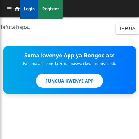
Login
Register
TAFUTA
Soma kwenye App ya Bongoclass
Pata makala zote, kozi, na maswali kwa urahisi zaidi.
FUNGUA KWENYE APP