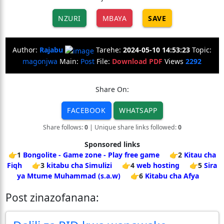
NZURI
MBAYA
SAVE
Author:
Rajabu
Tarehe:
2024-05-10 14:53:23
Topic:
magonjwa
Main:
Post
File:
Download PDF
Views
2292
Share On:
FACEBOOK
WHATSAPP
Share follows:
0
| Unique share links followed:
0
Sponsored links
👉1
Bongolite - Game zone - Play free game
👉2
Kitau cha
Fiqh
👉3
kitabu cha Simulizi
👉4
web hosting
👉5
Sira
ya Mtume Muhammad (s.a.w)
👉6
Kitabu cha Afya
Post zinazofanana: