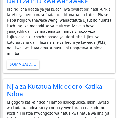
Dalili za PID kwa wanawake
Kipindi cha baada ya yai kuachiliwa (ovulation) hadi kufikia
tarehe ya hedhi inayofuata hujulikana kama Luteal Phase.
Hapa ndipo wanawake wengi wanaotafuta ujauzito huanza
kuchunguza mabadiliko ya miili yao. Makala haya
yanajadili dalili za mapema za mimba zinazoweza
kujitokeza siku chache baada ya ufertilishaji, jinsi ya
kutofautisha dalili hizi na zile za hedhi ya kawaida (PMS),
na ukweli wa kitaalamu kuhusu lini unapaswa kupima
mimba
SOMA ZAIDI...
​Njia za Kutatua Migogoro Katika
Ndoa
​Migogoro katika ndoa ni jambo lisiloepukika, lakini uwezo
wa kuitatua ndiyo siri ya ndoa yenye furaha na kudumu.
Posti hii inatoa mwongozo wa hatua kwa hatua wa jinsi ya