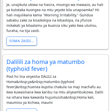
​Je, unajikuta ukiwa na hasira, msongo wa mawazo, au hali
ya kutotaka kuongea na mtu yeyote kila unapoamka? Hii
hali inajulikana kama "Morning Irritability." Gundua
sababu zake za kisaikolojia na kibaolojia, na jifunze
mikakati ya kitaalamu ya kuanza siku yako kwa utulivu,
furaha, na tija zaidi.
SOMA ZAIDI...
Dalilili za homa ya matumbo
(typhoid fever)
Post hii Ina onyesha DALILI za
Homa&nbsp;ya&nbsp;matumbo (typhoid
fever)&nbsp;huenea kupitia chakula na maji machafu au
kwa kuwasiliana kwa karibu na mtu aliyeambukizwa. Dalili
na ishara kwa kawaida hujumuisha&nbsp;Homa kali,
maumivu ya kichwa, maumi