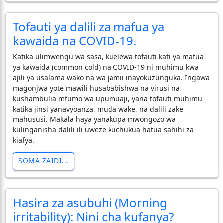
Tofauti ya dalili za mafua ya
kawaida na COVID-19.
​Katika ulimwengu wa sasa, kuelewa tofauti kati ya mafua
ya kawaida (common cold) na COVID-19 ni muhimu kwa
ajili ya usalama wako na wa jamii inayokuzunguka. Ingawa
magonjwa yote mawili husababishwa na virusi na
kushambulia mfumo wa upumuaji, yana tofauti muhimu
katika jinsi yanavyoanza, muda wake, na dalili zake
mahususi. Makala haya yanakupa mwongozo wa
kulinganisha dalili ili uweze kuchukua hatua sahihi za
kiafya.
SOMA ZAIDI...
Hasira za asubuhi (Morning
irritability): Nini cha kufanya?