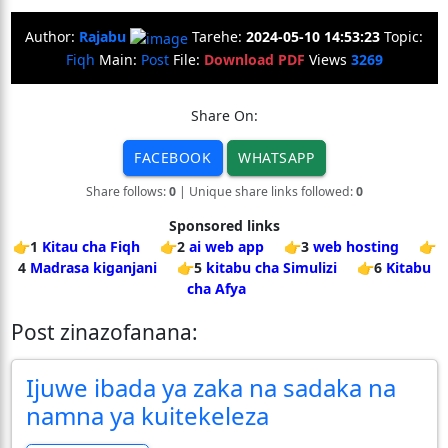
Author:
Rajabu
Tarehe:
2024-05-10 14:53:23
Topic:
Fiqh
Main:
Post
File:
Download PDF
Views
3269
Share On:
FACEBOOK
WHATSAPP
Share follows:
0
| Unique share links followed:
0
Sponsored links
👉1
Kitau cha Fiqh
👉2
ai web app
👉3
web hosting
👉
4
Madrasa kiganjani
👉5
kitabu cha Simulizi
👉6
Kitabu
cha Afya
Post zinazofanana:
Ijuwe ibada ya zaka na sadaka na
namna ya kuitekeleza