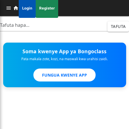
Login
Register
TAFUTA
Soma kwenye App ya Bongoclass
Pata makala zote, kozi, na maswali kwa urahisi zaidi.
FUNGUA KWENYE APP