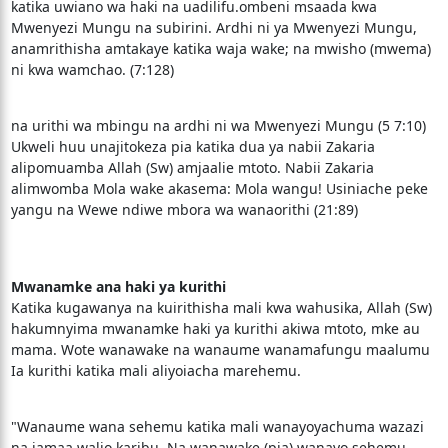
katika uwiano wa haki na uadilifu.ombeni msaada kwa
Mwenyezi Mungu na subirini. Ardhi ni ya Mwenyezi Mungu,
anamrithisha amtakaye katika waja wake; na mwisho (mwema)
ni kwa wamchao. (7:128)
na urithi wa mbingu na ardhi ni wa Mwenyezi Mungu (5 7:10)
Ukweli huu unajitokeza pia katika dua ya nabii Zakaria
alipomuamba Allah (Sw) amjaalie mtoto. Nabii Zakaria
alimwomba Mola wake akasema: Mola wangu! Usiniache peke
yangu na Wewe ndiwe mbora wa wanaorithi (21:89)
Mwanamke ana haki ya kurithi
Katika kugawanya na kuirithisha mali kwa wahusika, Allah (Sw)
hakumnyima mwanamke haki ya kurithi akiwa mtoto, mke au
mama. Wote wanawake na wanaume wanamafungu maalumu
Ia kurithi katika mali aliyoiacha marehemu.
"Wanaume wana sehemu katika mali wanayoyachuma wazazi
na jamaa walio karibu. Na wanawake (pia) wanayo sehemu