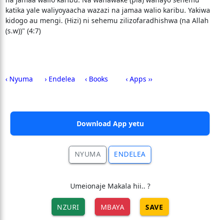
katika yale waliyoyaacha wazazi na jamaa walio karibu. Yakiwa
kidogo au mengi. (Hizi) ni sehemu zilizofaradhishwa (na Allah
(s.w))" (4:7)
‹ Nyuma
› Endelea
‹ Books
‹ Apps ››
Download App yetu
NYUMA
ENDELEA
Umeionaje Makala hii.. ?
NZURI
MBAYA
SAVE