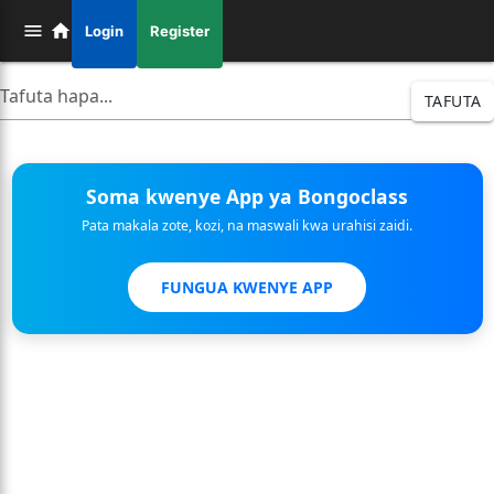
Login
Register
TAFUTA
Soma kwenye App ya Bongoclass
Pata makala zote, kozi, na maswali kwa urahisi zaidi.
FUNGUA KWENYE APP