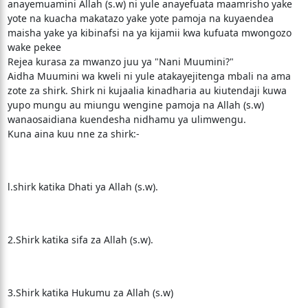
anayemuamini Allah (s.w) ni yule anayefuata maamrisho yake
yote na kuacha makatazo yake yote pamoja na kuyaendea
maisha yake ya kibinafsi na ya kijamii kwa kufuata mwongozo
wake pekee
Rejea kurasa za mwanzo juu ya "Nani Muumini?"
Aidha Muumini wa kweli ni yule atakayejitenga mbali na ama
zote za shirk. Shirk ni kujaalia kinadharia au kiutendaji kuwa
yupo mungu au miungu wengine pamoja na Allah (s.w)
wanaosaidiana kuendesha nidhamu ya ulimwengu.
Kuna aina kuu nne za shirk:-
l.shirk katika Dhati ya Allah (s.w).
2.Shirk katika sifa za Allah (s.w).
3.Shirk katika Hukumu za Allah (s.w)