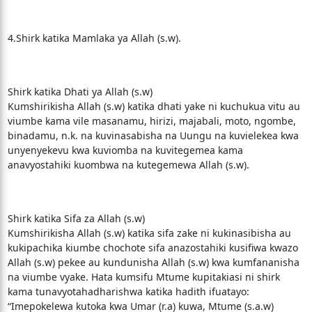
4.Shirk katika Mamlaka ya Allah (s.w).
Shirk katika Dhati ya Allah (s.w)
Kumshirikisha Allah (s.w) katika dhati yake ni kuchukua vitu au
viumbe kama vile masanamu, hirizi, majabali, moto, ngombe,
binadamu, n.k. na kuvinasabisha na Uungu na kuvielekea kwa
unyenyekevu kwa kuviomba na kuvitegemea kama
anavyostahiki kuombwa na kutegemewa Allah (s.w).
Shirk katika Sifa za Allah (s.w)
Kumshirikisha Allah (s.w) katika sifa zake ni kukinasibisha au
kukipachika kiumbe chochote sifa anazostahiki kusifiwa kwazo
Allah (s.w) pekee au kundunisha Allah (s.w) kwa kumfananisha
na viumbe vyake. Hata kumsifu Mtume kupitakiasi ni shirk
kama tunavyotahadharishwa katika hadith ifuatayo:
“Imepokelewa kutoka kwa Umar (r.a) kuwa, Mtume (s.a.w)