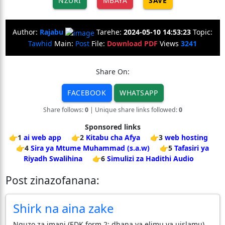
NZURI
MBAYA
SAVE
Author:
Rajabu
Tarehe:
2024-05-10 14:53:23
Topic:
Tawhid
Main:
Post
File:
Download PDF
Views
3241
Share On:
FACEBOOK
WHATSAPP
Share follows:
0
| Unique share links followed:
0
Sponsored links
👉1
ai web app
👉2
Kitabu cha Afya
👉3
web hosting
👉4
Sira ya Mtume Muhammad (s.a.w)
👉5
Tafasiri ya
Riyadh Swalihina
👉6
Simulizi za Hadithi Audio
Post zinazofanana:
Shirk na aina zake
Nguzo za imani (EDK form 2: dhana ya elimu ya uislamu)