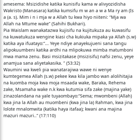
amesema: Msizidishe katika kunisifu kama w alivyozidisha
Wakristo (Manasara) katika kumsifu m w an a w a Ma ry am (Is
a (a. s). Mim i n i mja w a Allah tu kwa hiyo niiteni: “Mja wa
Allah na Mtume wake” (Sahihi Bukhari).
Pia Waislam wanakatazwa kujisifu na kujitukuza au kuwasifu
na kuwatukuza wengine kiasi cha kukiuka mipaka ya Allah (s.w)
katika aya ifuatayo:“... Yeye ndiye anayekujueni sana tangu
alipokuumbeni katika ardhi na mlipokuwa mimba matumboni
mwa mama zenu. Basi msizitakase (msizisifu) nafsi zenu, yeye
anamjua sana aliyetakasika. ” (53:32)
Waumini wa kweli pia wanatarajiwa wawe ni wenye
kumtegemea Allah (s.w) pekee kwa kila jambo wan alolihitajia
na kuomba moja kwa moja msaada wake, Baraka, Rehema
zake, Msamaha wake n.k kwa kutumia sifa zake (majina yake)
zinazolandana na yale tuyaombayo:“Sema; mwombeni (Allah)
kwa jina la Allah au muombeni (kwa jina la) Rahman, kwa jina
lolote mnalomwita (katika haya itafaa); kwani ana majina
mazuri mazuri..” (17:110)