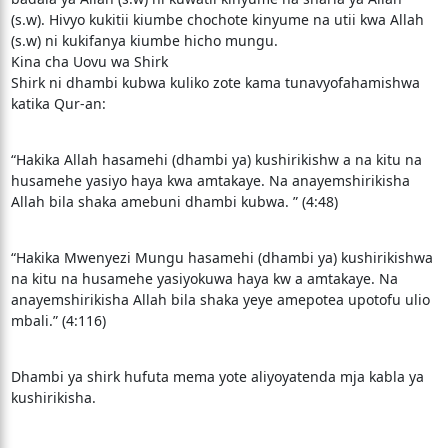
(s.w). Hivyo kukitii kiumbe chochote kinyume na utii kwa Allah
(s.w) ni kukifanya kiumbe hicho mungu.
Kina cha Uovu wa Shirk
Shirk ni dhambi kubwa kuliko zote kama tunavyofahamishwa
katika Qur-an:
“Hakika Allah hasamehi (dhambi ya) kushirikishw a na kitu na
husamehe yasiyo haya kwa amtakaye. Na anayemshirikisha
Allah bila shaka amebuni dhambi kubwa. ” (4:48)
“Hakika Mwenyezi Mungu hasamehi (dhambi ya) kushirikishwa
na kitu na husamehe yasiyokuwa haya kw a amtakaye. Na
anayemshirikisha Allah bila shaka yeye amepotea upotofu ulio
mbali.” (4:116)
Dhambi ya shirk hufuta mema yote aliyoyatenda mja kabla ya
kushirikisha.