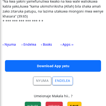
“Na kwa yakini yamefunuliwa kwako na kwa wale waliokuwa
kabla yako,kuwa “kama ukimshirikisha (Allah) bila shaka amali
zako zitaruka patupu, na lazima utakuwa miongoni mwa wenye
khasara” (39:65)
* *** *** *** *** *** * *
‹ Nyuma
› Endelea
‹ Books
‹ Apps ››
Download App yetu
NYUMA
ENDELEA
Umeionaje Makala hii.. ?