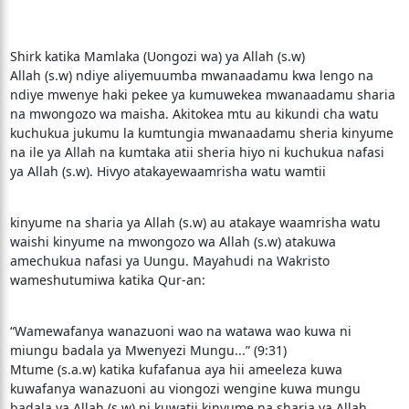
Shirk katika Mamlaka (Uongozi wa) ya Allah (s.w)
Allah (s.w) ndiye aliyemuumba mwanaadamu kwa lengo na
ndiye mwenye haki pekee ya kumuwekea mwanaadamu sharia
na mwongozo wa maisha. Akitokea mtu au kikundi cha watu
kuchukua jukumu la kumtungia mwanaadamu sheria kinyume
na ile ya Allah na kumtaka atii sheria hiyo ni kuchukua nafasi
ya Allah (s.w). Hivyo atakayewaamrisha watu wamtii
kinyume na sharia ya Allah (s.w) au atakaye waamrisha watu
waishi kinyume na mwongozo wa Allah (s.w) atakuwa
amechukua nafasi ya Uungu. Mayahudi na Wakristo
wameshutumiwa katika Qur-an:
“Wamewafanya wanazuoni wao na watawa wao kuwa ni
miungu badala ya Mwenyezi Mungu...” (9:31)
Mtume (s.a.w) katika kufafanua aya hii ameeleza kuwa
kuwafanya wanazuoni au viongozi wengine kuwa mungu
badala ya Allah (s.w) ni kuwatii kinyume na sharia ya Allah