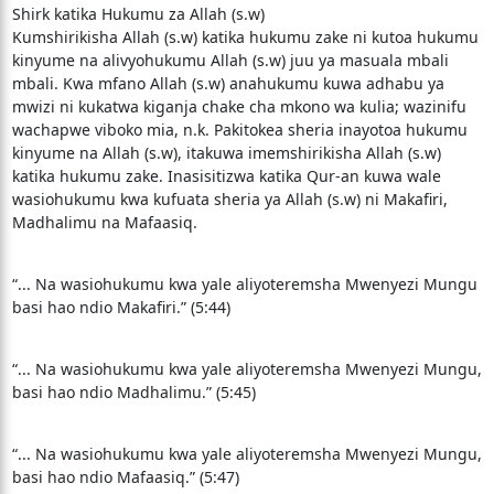
Shirk katika Hukumu za Allah (s.w)
Kumshirikisha Allah (s.w) katika hukumu zake ni kutoa hukumu
kinyume na alivyohukumu Allah (s.w) juu ya masuala mbali
mbali. Kwa mfano Allah (s.w) anahukumu kuwa adhabu ya
mwizi ni kukatwa kiganja chake cha mkono wa kulia; wazinifu
wachapwe viboko mia, n.k. Pakitokea sheria inayotoa hukumu
kinyume na Allah (s.w), itakuwa imemshirikisha Allah (s.w)
katika hukumu zake. Inasisitizwa katika Qur-an kuwa wale
wasiohukumu kwa kufuata sheria ya Allah (s.w) ni Makafiri,
Madhalimu na Mafaasiq.
“... Na wasiohukumu kwa yale aliyoteremsha Mwenyezi Mungu
basi hao ndio Makafiri.” (5:44)
“... Na wasiohukumu kwa yale aliyoteremsha Mwenyezi Mungu,
basi hao ndio Madhalimu.” (5:45)
“... Na wasiohukumu kwa yale aliyoteremsha Mwenyezi Mungu,
basi hao ndio Mafaasiq.” (5:47)