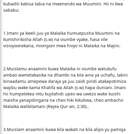
kubadili kabisa tabia na mwenendo wa Muumini. Hii ni kwa
sababu:
1.Imani ya kweli juu ya Malaika humuepusha Muumini na
kumshirikisha Allah (s.w) na viumbe vyake, hasa vile
visivyoonekana, miongoni mwa hivyo ni Malaika na Majini.
2.Muislamu anaamini kuwa Malaika ni viumbe watukufu
ambao wametakasika na dhambi na kila aina ya uchafu, lakini
binaadamu amepewa daraja ya juu zaidi pindi atakapotimiza
wajibu wake kama Khalifa wa Allah (s.w) hapa duniani. Imani
hii humpelekea mtu kujitahidi upeo wa uwezo wake kuishi
maisha yanayolingana na cheo hiki kikubwa, cheo ambacho
Malaika walikitamani (Rejea Qur-an, 2:30)..
3.Muislam anaamini kuwa kila wakati na kila alipo yu pamoja