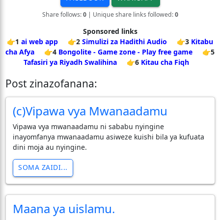
Share follows:
0
| Unique share links followed:
0
Sponsored links
👉1
ai web app
👉2
Simulizi za Hadithi Audio
👉3
Kitabu
cha Afya
👉4
Bongolite - Game zone - Play free game
👉5
Tafasiri ya Riyadh Swalihina
👉6
Kitau cha Fiqh
Post zinazofanana:
(c)Vipawa vya Mwanaadamu
Vipawa vya mwanaadamu ni sababu nyingine
inayomfanya mwanaadamu asiweze kuishi bila ya kufuata
dini moja au nyingine.
SOMA ZAIDI...
Maana ya uislamu.