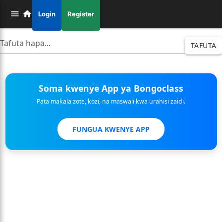
Login
Register
TAFUTA
Soma kwenye App ya Bongoclass
Pata makala zote, kozi, na maswali kwa urahisi zaidi.
FUNGUA KWENYE APP