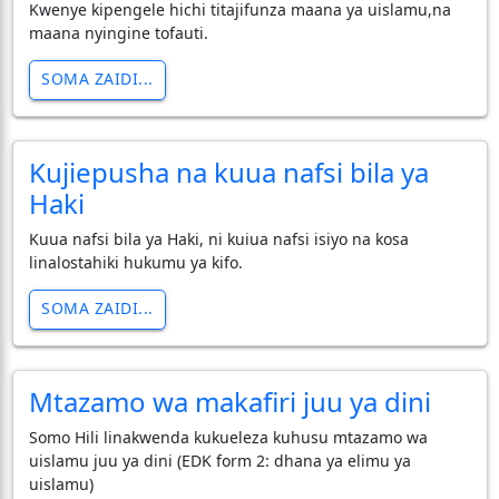
Kwenye kipengele hichi titajifunza maana ya uislamu,na
maana nyingine tofauti.
SOMA ZAIDI...
Kujiepusha na kuua nafsi bila ya
Haki
Kuua nafsi bila ya Haki, ni kuiua nafsi isiyo na kosa
linalostahiki hukumu ya kifo.
SOMA ZAIDI...
Mtazamo wa makafiri juu ya dini
Somo Hili linakwenda kukueleza kuhusu mtazamo wa
uislamu juu ya dini (EDK form 2: dhana ya elimu ya
uislamu)