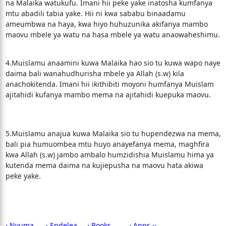
na Malaika watukufu. Imani hii peke yake inatosha kumfanya
mtu abadili tabia yake. Hii ni kwa sababu binaadamu
ameumbwa na haya, kwa hiyo huhuzunika akifanya mambo
maovu mbele ya watu na hasa mbele ya watu anaowaheshimu.
4.Muislamu anaamini kuwa Malaika hao sio tu kuwa wapo naye
daima bali wanahudhurisha mbele ya Allah (s.w) kila
anachokitenda. Imani hii ikithibiti moyoni humfanya Muislam
ajitahidi kufanya mambo mema na ajitahidi kuepuka maovu.
5.Muislamu anajua kuwa Malaika sio tu hupendezwa na mema,
bali pia humuombea mtu huyo anayefanya mema, maghfira
kwa Allah (s.w) jambo ambalo humzidishia Muislamu hima ya
kutenda mema daima na kujiepusha na maovu hata akiwa
peke yake.
‹ Nyuma
› Endelea
‹ Books
‹ Apps ››