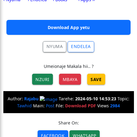
Download App yetu
NYUMA
ENDELEA
Umeionaje Makala hii.. ?
NZURI
MBAYA
SAVE
Author:
Rajabu
Tarehe:
2024-05-10 14:53:23
Topic:
Tawhid
Main:
Post
File:
Download PDF
Views
2984
Share On:
FACEBOOK
WHATSAPP